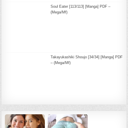
Soul Eater [113/113] [Manga] PDF –
(Mega/Mf)
Takayukashiki Shoujo [34/34] [Manga] PDF
– (Mega/Mf)