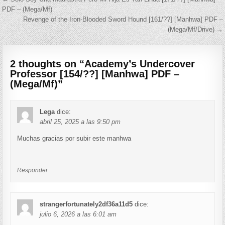
Navegación de entradas
PDF – (Mega/Mf)
Revenge of the Iron-Blooded Sword Hound [161/??] [Manhwa] PDF –
(Mega/Mf/Drive) →
2 thoughts on “
Academy’s Undercover
Professor [154/??] [Manhwa] PDF –
(Mega/Mf)
”
Lega
dice:
abril 25, 2025 a las 9:50 pm
Muchas gracias por subir este manhwa
Responder
strangerfortunately2df36a11d5
dice:
julio 6, 2026 a las 6:01 am