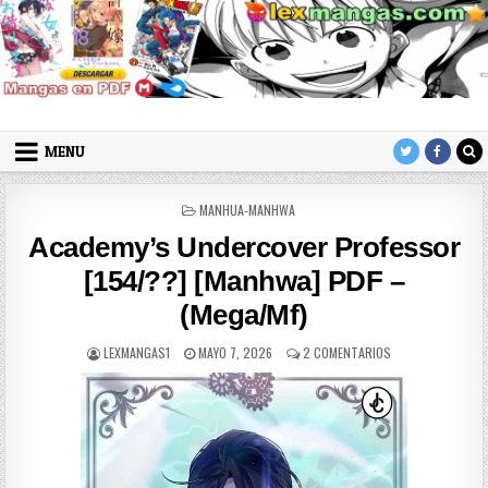
Skip to content
LexMangas
Descargar mangas en pdf por mega y mediafire
MENU
POSTED IN
MANHUA-MANHWA
Academy’s Undercover Professor
[154/??] [Manhwa] PDF –
(Mega/Mf)
AUTHOR:
PUBLISHED DATE:
EN ACADEMY’S UN
LEXMANGAS1
MAYO 7, 2026
2 COMENTARIOS