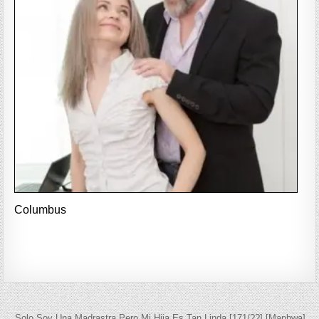
Columbus
← Solo Soy Una Madrastra Pero Mi Hija Es Tan Linda [171/??] [Manhwa]