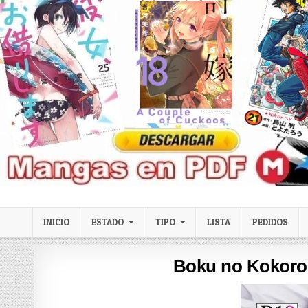
Skip to content
LexMangas
Descargar mangas en pdf por mega y mediafire
INICIO
ESTADO
TIPO
LISTA
PEDIDOS
Boku no Kokoro 