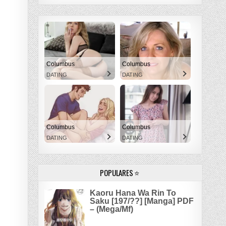
Columbus
Columbus
DATING
DATING
Columbus
Columbus
DATING
DATING
POPULARES ⭐
Kaoru Hana Wa Rin To
Saku [197/??] [Manga] PDF
– (Mega/Mf)