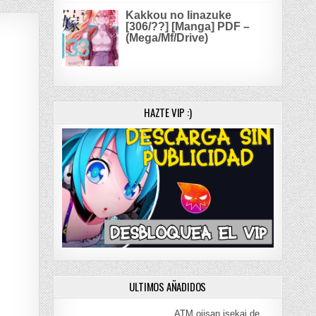
Kakkou no Iinazuke
[306/??] [Manga] PDF –
(Mega/Mf/Drive)
HAZTE VIP :)
ULTIMOS AÑADIDOS
ATM ojisan isekai de