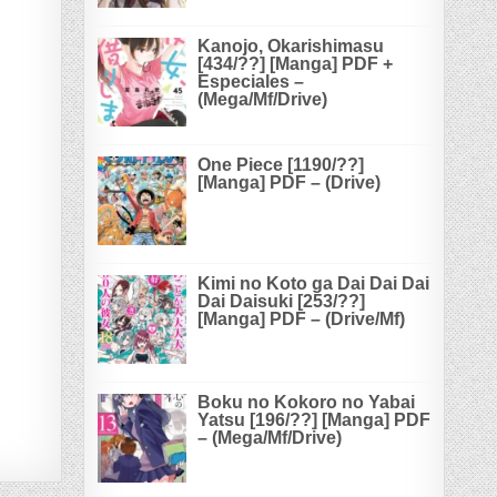
Kanojo, Okarishimasu
[434/??] [Manga] PDF +
Especiales –
(Mega/Mf/Drive)
One Piece [1190/??]
[Manga] PDF – (Drive)
Kimi no Koto ga Dai Dai Dai
Dai Daisuki [253/??]
[Manga] PDF – (Drive/Mf)
Boku no Kokoro no Yabai
Yatsu [196/??] [Manga] PDF
– (Mega/Mf/Drive)