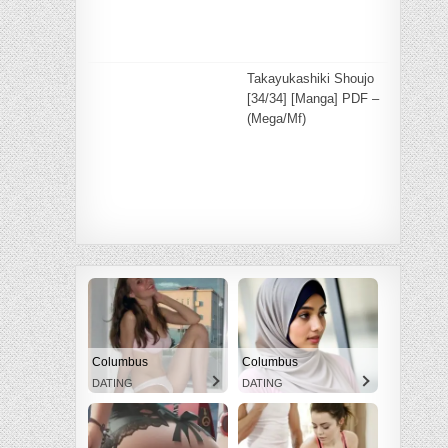
Takayukashiki Shoujo
[34/34] [Manga] PDF –
(Mega/Mf)
Columbus
Columbus
DATING
DATING