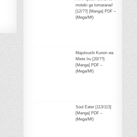
moteki ga tomaranai!
[12/??] [Manga] PDF –
(Mega/Mf)
Majutsushi Kunon wa
Miete Iru [20/??]
[Manga] PDF –
(Mega/Mf)
Soul Eater [113/113]
[Manga] PDF –
(Mega/Mf)