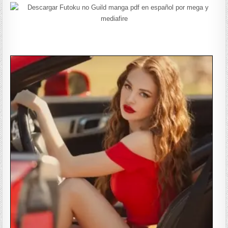
——————-