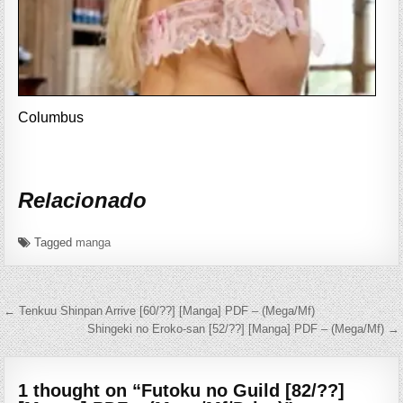
Columbus
Relacionado
Tagged
manga
Navegación de entradas
← Tenkuu Shinpan Arrive [60/??] [Manga] PDF – (Mega/Mf)
Shingeki no Eroko-san [52/??] [Manga] PDF – (Mega/Mf) →
1 thought on “
Futoku no Guild [82/??]