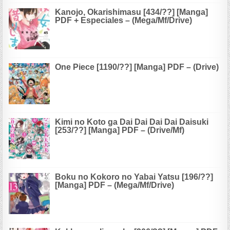
Kanojo, Okarishimasu [434/??] [Manga]
PDF + Especiales – (Mega/Mf/Drive)
One Piece [1190/??] [Manga] PDF – (Drive)
Kimi no Koto ga Dai Dai Dai Dai Daisuki
[253/??] [Manga] PDF – (Drive/Mf)
Boku no Kokoro no Yabai Yatsu [196/??]
[Manga] PDF – (Mega/Mf/Drive)