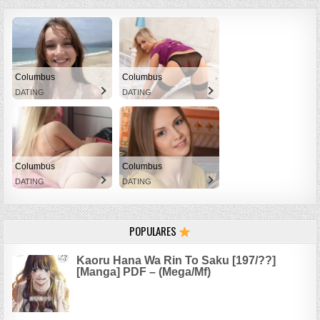
Columbus
Columbus
DATING
DATING
Columbus
Columbus
DATING
DATING
POPULARES
Kaoru Hana Wa Rin To Saku [197/??]
[Manga] PDF – (Mega/Mf)