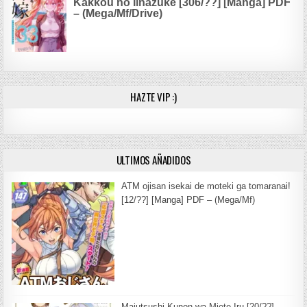
Kakkou no Iinazuke [306/??] [Manga] PDF
– (Mega/Mf/Drive)
HAZTE VIP :)
ULTIMOS AÑADIDOS
ATM ojisan isekai de moteki ga tomaranai!
[12/??] [Manga] PDF – (Mega/Mf)
Majutsushi Kunon wa Miete Iru [20/??]