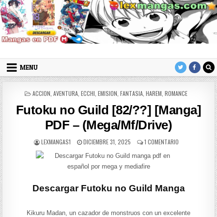
Skip to content
LexMangas
Descargar mangas en pdf por mega y mediafire
MENU
POSTED IN
ACCION
,
AVENTURA
,
ECCHI
,
EMISION
,
FANTASIA
,
HAREM
,
ROMANCE
Futoku no Guild [82/??] [Manga]
PDF – (Mega/Mf/Drive)
AUTHOR:
PUBLISHED DATE:
EN FUTOKU NO G
LEXMANGAS1
DICIEMBRE 31, 2025
1 COMENTARIO
Descargar Futoku no Guild Manga
Kikuru Madan, un cazador de monstruos con un excelente