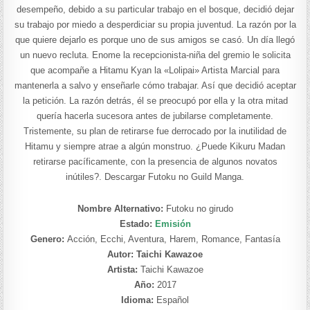
desempeño, debido a su particular trabajo en el bosque, decidió dejar
su trabajo por miedo a desperdiciar su propia juventud. La razón por la
que quiere dejarlo es porque uno de sus amigos se casó. Un día llegó
un nuevo recluta. Enome la recepcionista-niña del gremio le solicita
que acompañe a Hitamu Kyan la «Lolipai» Artista Marcial para
mantenerla a salvo y enseñarle cómo trabajar. Así que decidió aceptar
la petición. La razón detrás, él se preocupó por ella y la otra mitad
quería hacerla sucesora antes de jubilarse completamente.
Tristemente, su plan de retirarse fue derrocado por la inutilidad de
Hitamu y siempre atrae a algún monstruo. ¿Puede Kikuru Madan
retirarse pacíficamente, con la presencia de algunos novatos
inútiles?. Descargar Futoku no Guild Manga.
Nombre Alternativo:
Futoku no girudo
Estado:
Emisión
Genero:
Acción, Ecchi, Aventura, Harem, Romance, Fantasía
Autor: Taichi Kawazoe
Artista:
Taichi Kawazoe
Año:
2017
Idioma:
Español