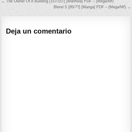
Navegación de entradas
← The Owner Of A Building [157/157] [Manhwa] PDF – (Mega/Mf)
Blend S [85/??] [Manga] PDF – (Mega/Mf) →
Deja un comentario