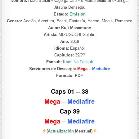
Nombre:
Hazure Skill «Kage ga Usui» o Motsu Guild Shokuin ga,
Jitsuha Densetsu
Estado:
Emisión
Genero:
Acción, Aventura, Ecchi, Fantasía, Harem, Magia, Romance
Autor: Kuji Masamune
Artista:
MIZUGUCHI Gelatin
Año:
2019
Idioma:
Español
Capítulos:
39/??
Fansub:
Kami No Fansub
Servidores de Descarga:
Mega
–
Mediafire
Formato:
PDF
Caps 01 – 38
Mega
–
Mediafire
Cap 39
Mega
–
Mediafire
(
Actualización
Mensual)