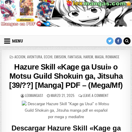
Skip to content
LexMangas
Descargar mangas en pdf por mega y mediafire
MENU
POSTED IN
ACCION
,
AVENTURA
,
ECCHI
,
EMISION
,
FANTASIA
,
HAREM
,
MAGIA
,
ROMANCE
Hazure Skill «Kage ga Usui» o
Motsu Guild Shokuin ga, Jitsuha
[39/??] [Manga] PDF – (Mega/Mf)
AUTHOR:
PUBLISHED DATE:
ON HAZURE SKIL
LEXMANGAS1
MARZO 21, 2025
LEAVE A COMMENT
Descargar Hazure Skill «Kage ga