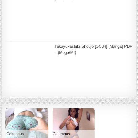
Takayukashiki Shoujo [34/34] [Manga] PDF
– (Mega/Mf)
Columbus
Columbus