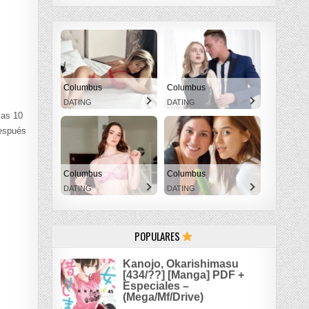
Columbus
Columbus
DATING
DATING
las 10
después
Columbus
Columbus
DATING
DATING
POPULARES
Kanojo, Okarishimasu
[434/??] [Manga] PDF +
Especiales –
(Mega/Mf/Drive)