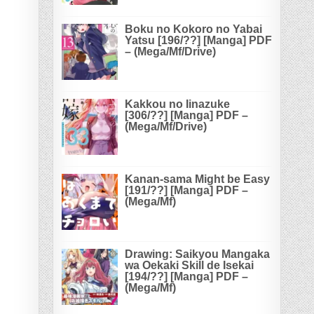
Boku no Kokoro no Yabai
Yatsu [196/??] [Manga] PDF
– (Mega/Mf/Drive)
Kakkou no Iinazuke
[306/??] [Manga] PDF –
(Mega/Mf/Drive)
Kanan-sama Might be Easy
[191/??] [Manga] PDF –
(Mega/Mf)
Drawing: Saikyou Mangaka
wa Oekaki Skill de Isekai
[194/??] [Manga] PDF –
(Mega/Mf)