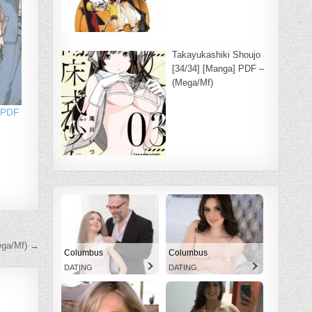
Takayukashiki Shoujo
[34/34] [Manga] PDF –
(Mega/Mf)
] PDF
ega/Mf) →
Columbus
Columbus
DATING
DATING