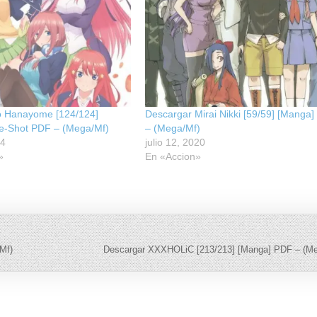
 Hanayome [124/124]
Descargar Mirai Nikki [59/59] [Manga
e-Shot PDF – (Mega/Mf)
– (Mega/Mf)
24
julio 12, 2020
»
En «Accion»
Mf)
Descargar XXXHOLiC [213/213] [Manga] PDF – (M