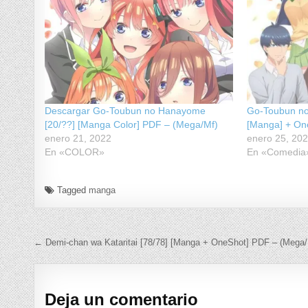
Descargar Go-Toubun no Hanayome
Go-Toubun no
[20/??] [Manga Color] PDF – (Mega/Mf)
[Manga] + On
enero 21, 2022
enero 25, 20
En «COLOR»
En «Comedia
Tagged
manga
Navegación de entradas
← Demi-chan wa Kataritai [78/78] [Manga + OneShot] PDF – (Mega/
Deja un comentario