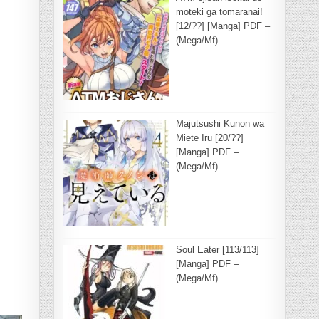
moteki ga tomaranai!
[12/??] [Manga] PDF –
(Mega/Mf)
Majutsushi Kunon wa
Miete Iru [20/??]
[Manga] PDF –
(Mega/Mf)
Soul Eater [113/113]
[Manga] PDF –
(Mega/Mf)