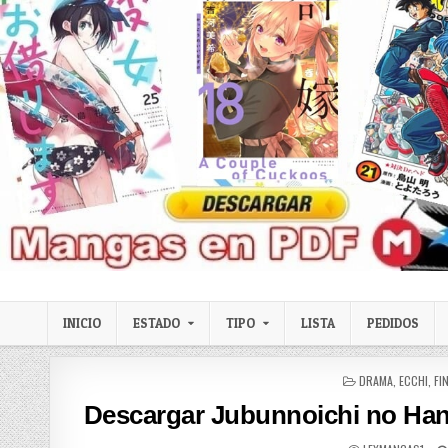
Skip to content
LexMangas
Descargar mangas en pdf por mega y mediafire
INICIO
ESTADO
TIPO
LISTA
PEDIDOS
POSTED IN
DRAMA
,
ECCHI
,
FI
Descargar Jubunnoichi no Han