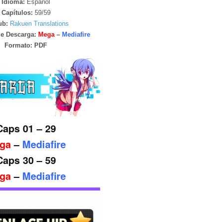
Idioma:
Español
Capítulos:
59/59
ub:
Rakuen Translations
de Descarga:
Mega
–
Mediafire
Formato:
PDF
Caps 01 – 29
ga
–
Mediafire
Caps 30 – 59
ga
–
Mediafire