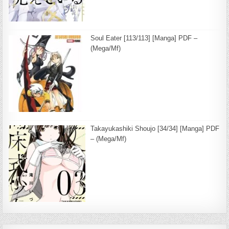
Soul Eater [113/113] [Manga] PDF –
(Mega/Mf)
Takayukashiki Shoujo [34/34] [Manga] PDF
– (Mega/Mf)