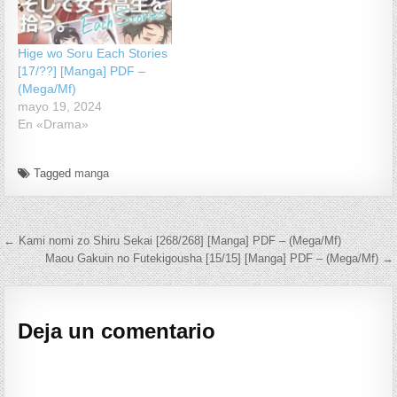
Hige wo Soru Each Stories
[17/??] [Manga] PDF –
(Mega/Mf)
mayo 19, 2024
En «Drama»
Tagged
manga
Navegación de entradas
← Kami nomi zo Shiru Sekai [268/268] [Manga] PDF – (Mega/Mf)
Maou Gakuin no Futekigousha [15/15] [Manga] PDF – (Mega/Mf) →
Deja un comentario