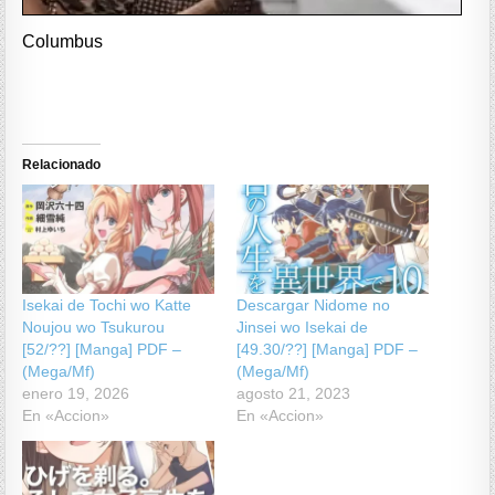
Columbus
Relacionado
Isekai de Tochi wo Katte
Descargar Nidome no
Noujou wo Tsukurou
Jinsei wo Isekai de
[52/??] [Manga] PDF –
[49.30/??] [Manga] PDF –
(Mega/Mf)
(Mega/Mf)
enero 19, 2026
agosto 21, 2023
En «Accion»
En «Accion»