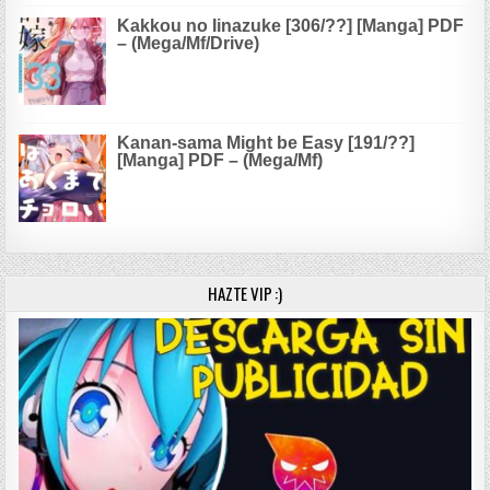
Kakkou no Iinazuke [306/??] [Manga] PDF
– (Mega/Mf/Drive)
Kanan-sama Might be Easy [191/??]
[Manga] PDF – (Mega/Mf)
HAZTE VIP :)