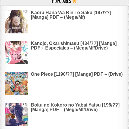
POPULARES
Kaoru Hana Wa Rin To Saku [197/??]
[Manga] PDF – (Mega/Mf)
Kanojo, Okarishimasu [434/??] [Manga]
PDF + Especiales – (Mega/Mf/Drive)
One Piece [1190/??] [Manga] PDF – (Drive)
Boku no Kokoro no Yabai Yatsu [196/??]
[Manga] PDF – (Mega/Mf/Drive)