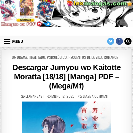
Skip to content
LexMangas
Descargar mangas en pdf por mega y mediafire
MENU
POSTED IN
DRAMA
,
FINALIZADO
,
PSICOLÓGICO
,
RECUENTOS DE LA VIDA
,
ROMANCE
Descargar Jumyou wo Kaitotte
Moratta [18/18] [Manga] PDF –
(Mega/Mf)
AUTHOR:
PUBLISHED DATE:
ON DESCARGAR J
LEXMANGAS1
ENERO 12, 2023
LEAVE A COMMENT