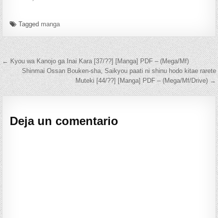
Tagged
manga
Navegación de entradas
← Kyou wa Kanojo ga Inai Kara [37/??] [Manga] PDF – (Mega/Mf)
Shinmai Ossan Bouken-sha, Saikyou paati ni shinu hodo kitae rarete
Muteki [44/??] [Manga] PDF – (Mega/Mf/Drive) →
Deja un comentario