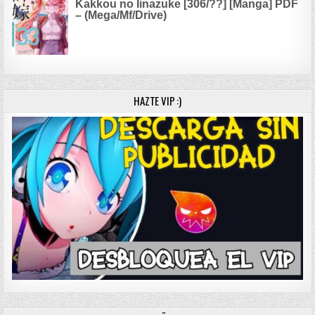
Kakkou no Iinazuke [306/??] [Manga] PDF
– (Mega/Mf/Drive)
HAZTE VIP :)