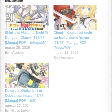
Relacionado
Shinjiteita Nakama Tachi Ni
Choujin Koukousei-tachi
Dungeon Okuchi [195/??]
wa Isekai demo Yoyuu
[Manga] PDF – (Mega/Mf)
[91/??] [Manga] PDF –
marzo 25, 2026
(Mega/Mf)
En «Accion»
marzo 15, 2026
En «Accion»
Dakaretai Otoko Ichii ni
Odosarete Imasu [46/??]
[Manga] PDF – (Mf)
agosto 17, 2024
En «Boys Love»