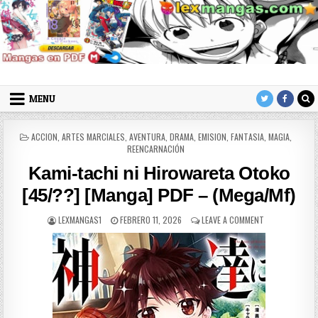
Skip to content
LexMangas
Descargar mangas en pdf por mega y mediafire
MENU
POSTED IN
ACCION
,
ARTES MARCIALES
,
AVENTURA
,
DRAMA
,
EMISION
,
FANTASIA
,
MAGIA
,
REENCARNACIÓN
Kami-tachi ni Hirowareta Otoko
[45/??] [Manga] PDF – (Mega/Mf)
AUTHOR:
PUBLISHED DATE:
ON KAMI-TACHI
LEXMANGAS1
FEBRERO 11, 2026
LEAVE A COMMENT