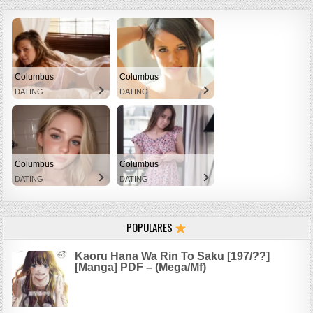
Columbus
Columbus
DATING
DATING
Columbus
Columbus
DATING
DATING
POPULARES
Kaoru Hana Wa Rin To Saku [197/??]
[Manga] PDF – (Mega/Mf)