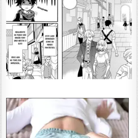
——————-