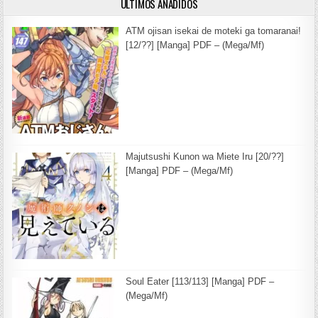
ULTIMOS AÑADIDOS
ATM ojisan isekai de moteki ga tomaranai!
[12/??] [Manga] PDF – (Mega/Mf)
Majutsushi Kunon wa Miete Iru [20/??]
[Manga] PDF – (Mega/Mf)
Soul Eater [113/113] [Manga] PDF –
(Mega/Mf)