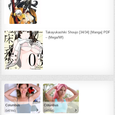
Takayukashiki Shoujo [34/34] [Manga] PDF
– (Mega/Mf)
Columbus
Columbus
DATING
DATING