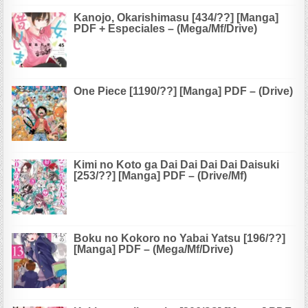
Kanojo, Okarishimasu [434/??] [Manga]
PDF + Especiales – (Mega/Mf/Drive)
One Piece [1190/??] [Manga] PDF – (Drive)
Kimi no Koto ga Dai Dai Dai Dai Daisuki
[253/??] [Manga] PDF – (Drive/Mf)
Boku no Kokoro no Yabai Yatsu [196/??]
[Manga] PDF – (Mega/Mf/Drive)