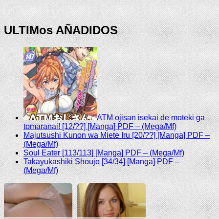
ULTIMos AÑADIDOS
ATM ojisan isekai de moteki ga
tomaranai! [12/??] [Manga] PDF – (Mega/Mf)
Majutsushi Kunon wa Miete Iru [20/??] [Manga] PDF –
(Mega/Mf)
Soul Eater [113/113] [Manga] PDF – (Mega/Mf)
Takayukashiki Shoujo [34/34] [Manga] PDF –
(Mega/Mf)