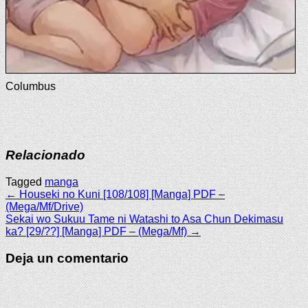
Columbus
Relacionado
Tagged
manga
Navegación
← Houseki no Kuni [108/108] [Manga] PDF –
(Mega/Mf/Drive)
de
Sekai wo Sukuu Tame ni Watashi to Asa Chun Dekimasu
ka? [29/??] [Manga] PDF – (Mega/Mf) →
entradas
Deja un comentario