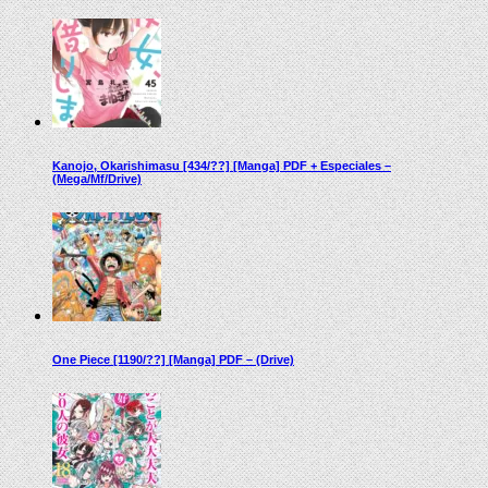
Kanojo, Okarishimasu [434/??] [Manga] PDF + Especiales –
(Mega/Mf/Drive)
One Piece [1190/??] [Manga] PDF – (Drive)