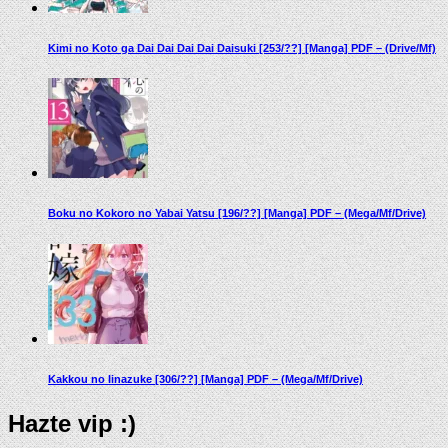
Kimi no Koto ga Dai Dai Dai Dai Daisuki [253/??] [Manga] PDF – (Drive/Mf)
Boku no Kokoro no Yabai Yatsu [196/??] [Manga] PDF – (Mega/Mf/Drive)
Kakkou no Iinazuke [306/??] [Manga] PDF – (Mega/Mf/Drive)
Hazte vip :)