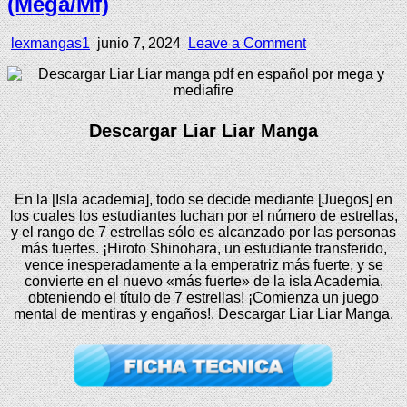
(Mega/Mf)
Author:
Published
on
lexmangas1
junio 7, 2024
Leave a Comment
Date:
Liar
Liar
[36/??]
[Manga]
PDF
Descargar Liar Liar Manga
–
(Mega/Mf)
En la [Isla academia], todo se decide mediante [Juegos] en
los cuales los estudiantes luchan por el número de estrellas,
y el rango de 7 estrellas sólo es alcanzado por las personas
más fuertes. ¡Hiroto Shinohara, un estudiante transferido,
vence inesperadamente a la emperatriz más fuerte, y se
convierte en el nuevo «más fuerte» de la isla Academia,
obteniendo el título de 7 estrellas! ¡Comienza un juego
mental de mentiras y engaños!. Descargar Liar Liar Manga.