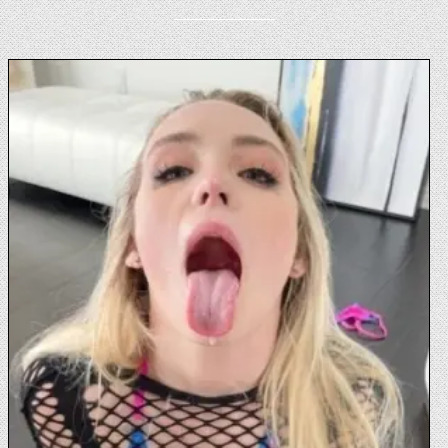
——————-