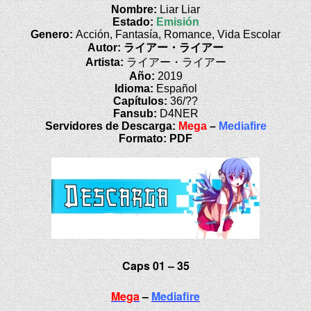
Nombre:
Liar Liar
Estado:
Emisión
Genero:
Acción, Fantasía, Romance, Vida Escolar
Autor: ライアー・ライアー
Artista:
ライアー・ライアー
Año:
2019
Idioma:
Español
Capítulos:
36/??
Fansub:
D4NER
Servidores de Descarga:
Mega
–
Mediafire
Formato:
PDF
Caps 01 – 35
Mega
–
Mediafire