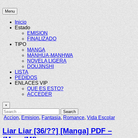
Skip
to
LexMangas
Descargar mangas en pdf por mega y mediafire
Menu
content
Inicio
Estado
EMISION
FINALIZADO
TIPO
MANGA
MANHUA-MANHWA
NOVELA LIGERA
DOUJINSHI
LISTA
PEDIDOS
ENLACES VIP
QUE ES ESTO?
ACCEDER
×
Search
for:
Posted
Accion
,
Emision
,
Fantasia
,
Romance
,
Vida Escolar
in
Liar Liar [36/??] [Manga] PDF –