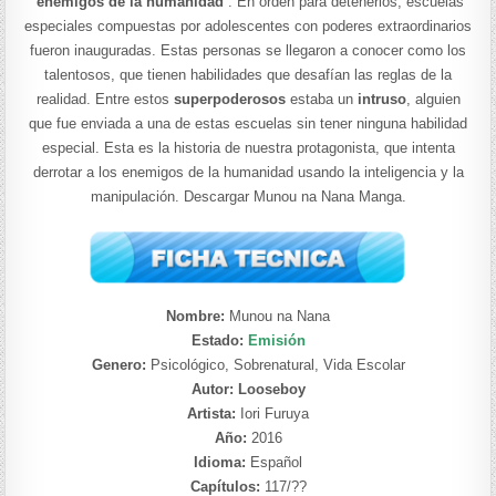
“
enemigos de la humanidad
”. En orden para detenerlos, escuelas
especiales compuestas por adolescentes con poderes extraordinarios
fueron inauguradas. Estas personas se llegaron a conocer como los
talentosos, que tienen habilidades que desafían las reglas de la
realidad. Entre estos
superpoderosos
estaba un
intruso
, alguien
que fue enviada a una de estas escuelas sin tener ninguna habilidad
especial. Esta es la historia de nuestra protagonista, que intenta
derrotar a los enemigos de la humanidad usando la inteligencia y la
manipulación. Descargar Munou na Nana Manga.
Nombre:
Munou na Nana
Estado:
Emisión
Genero:
Psicológico, Sobrenatural, Vida Escolar
Autor: Looseboy
Artista:
Iori Furuya
Año:
2016
Idioma:
Español
Capítulos:
117/??