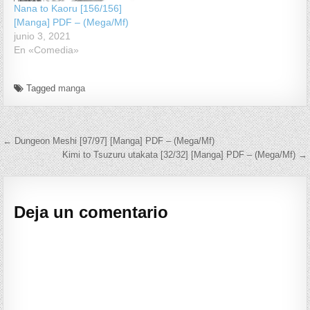
Nana to Kaoru [156/156]
[Manga] PDF – (Mega/Mf)
junio 3, 2021
En «Comedia»
Tagged
manga
Navegación de entradas
← Dungeon Meshi [97/97] [Manga] PDF – (Mega/Mf)
Kimi to Tsuzuru utakata [32/32] [Manga] PDF – (Mega/Mf) →
Deja un comentario