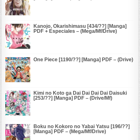
Kanojo, Okarishimasu [434/??] [Manga]
PDF + Especiales – (Mega/Mf/Drive)
One Piece [1190/??] [Manga] PDF – (Drive)
Kimi no Koto ga Dai Dai Dai Dai Daisuki
[253/??] [Manga] PDF – (Drive/Mf)
Boku no Kokoro no Yabai Yatsu [196/??]
[Manga] PDF – (Mega/Mf/Drive)