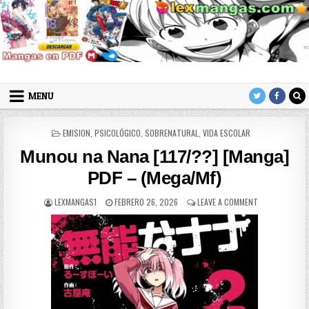
Skip to content
LexMangas
Descargar mangas en pdf por mega y mediafire
MENU
POSTED IN
EMISION
,
PSICOLÓGICO
,
SOBRENATURAL
,
VIDA ESCOLAR
Munou na Nana [117/??] [Manga]
PDF – (Mega/Mf)
AUTHOR:
PUBLISHED DATE:
ON MUNOU NA N
LEXMANGAS1
FEBRERO 26, 2026
LEAVE A COMMENT