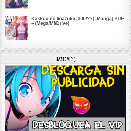
Kakkou no Iinazuke [306/??] [Manga] PDF
– (Mega/Mf/Drive)
HAZTE VIP :)