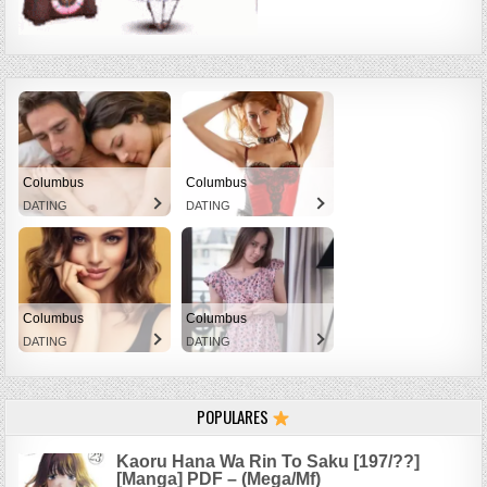
Columbus
Columbus
DATING
DATING
Columbus
Columbus
DATING
DATING
POPULARES
Kaoru Hana Wa Rin To Saku [197/??]
[Manga] PDF – (Mega/Mf)