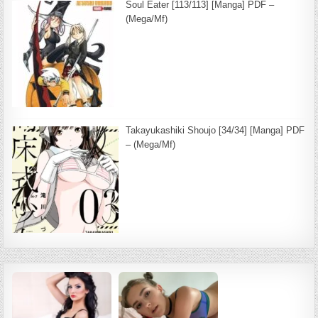
Soul Eater [113/113] [Manga] PDF –
(Mega/Mf)
Takayukashiki Shoujo [34/34] [Manga] PDF
– (Mega/Mf)