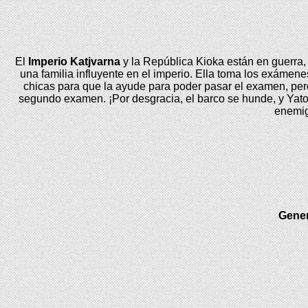
Senki
–
Tenkyou
no
Alderamin
El
Imperio Katjvarna
y la República Kioka están en guerra, 
[32/32]
una familia influyente en el imperio. Ella toma los exámene
[Manga]
chicas para que la ayude para poder pasar el examen, pero 
PDF
segundo examen. ¡Por desgracia, el barco se hunde, y Yatori
–
enemig
(Mega/Mf)
Gene