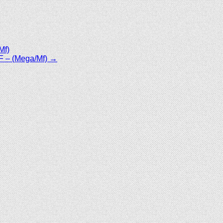
Mf)
DF – (Mega/Mf) →