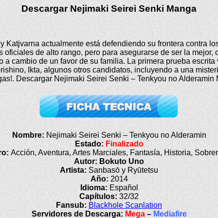
Descargar Nejimaki Seirei Senki Manga
y Katjvarna actualmente está defendiendo su frontera contra lo
s oficiales de alto rango, pero para asegurarse de ser la mejor, 
a cambio de un favor de su familia. La primera prueba escrita v
shino, Ikta, algunos otros candidatos, incluyendo a una mister
as!. Descargar Nejimaki Seirei Senki – Tenkyou no Alderamin
Nombre:
Nejimaki Seirei Senki – Tenkyou no Alderamin
Estado:
Finalizado
ro:
Acción, Aventura, Artes Marciales, Fantasía, Historia, Sobre
Autor: Bokuto Uno
Artista:
Sanbasō y Ryūtetsu
Año:
2014
Idioma:
Español
Capítulos:
32/32
Fansub:
Blackhole Scanlation
Servidores de Descarga:
Mega
–
Mediafire