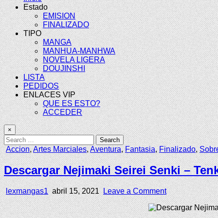
Estado
EMISION
FINALIZADO
TIPO
MANGA
MANHUA-MANHWA
NOVELA LIGERA
DOUJINSHI
LISTA
PEDIDOS
ENLACES VIP
QUE ES ESTO?
ACCEDER
×
Search
for:
Posted
Accion
,
Artes Marciales
,
Aventura
,
Fantasia
,
Finalizado
,
Sobr
in
Descargar Nejimaki Seirei Senki – Ten
Author:
Published
on
lexmangas1
abril 15, 2021
Leave a Comment
Date:
Descargar
Nejimaki
Seirei