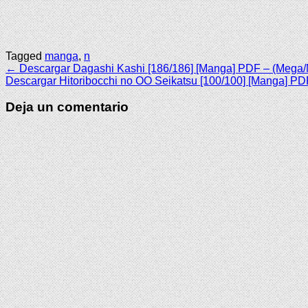
Tagged
manga
,
n
Navegación
← Descargar Dagashi Kashi [186/186] [Manga] PDF – (Mega/
Descargar Hitoribocchi no OO Seikatsu [100/100] [Manga] P
de
Deja un comentario
entradas