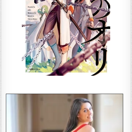
——————-