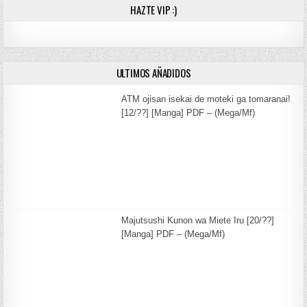
HAZTE VIP :)
ULTIMOS AÑADIDOS
ATM ojisan isekai de moteki ga tomaranai!
[12/??] [Manga] PDF – (Mega/Mf)
Majutsushi Kunon wa Miete Iru [20/??]
[Manga] PDF – (Mega/Mf)