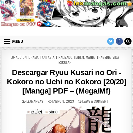
Skip to content
LexMangas
Descargar mangas en pdf por mega y mediafire
MENU
POSTED IN
ACCION
,
DRAMA
,
FANTASIA
,
FINALIZADO
,
HAREM
,
MAGIA
,
TRAGEDIA
,
VIDA
ESCOLAR
Descargar Ryuu Kusari no Ori -
Kokoro no Uchi no Kokoro [20/20]
[Manga] PDF – (Mega/Mf)
AUTHOR:
PUBLISHED DATE:
ON DESCARGAR R
LEXMANGAS1
ENERO 8, 2023
LEAVE A COMMENT