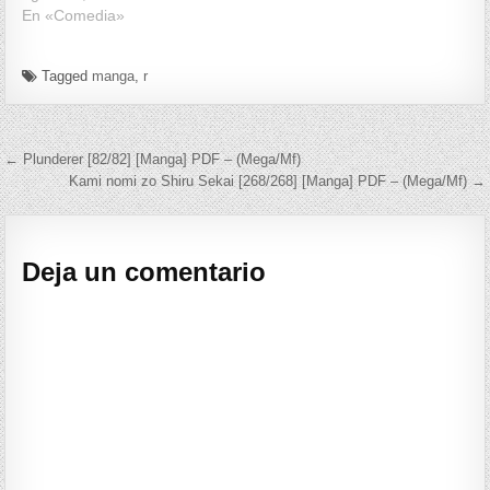
En «Comedia»
Tagged
manga
,
r
Navegación de entradas
← Plunderer [82/82] [Manga] PDF – (Mega/Mf)
Kami nomi zo Shiru Sekai [268/268] [Manga] PDF – (Mega/Mf) →
Deja un comentario