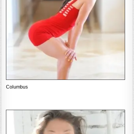
Columbus