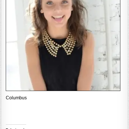
Columbus