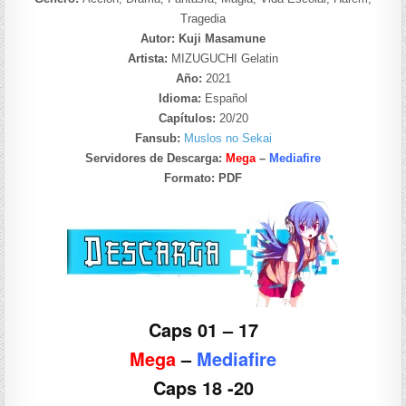
Tragedia
Autor: Kuji Masamune
Artista:
MIZUGUCHI Gelatin
Año:
2021
Idioma:
Español
Capítulos:
20/20
Fansub:
Muslos no Sekai
Servidores de Descarga:
Mega
–
Mediafire
Formato:
PDF
Caps 01 – 17
Mega
–
Mediafire
Caps 18 -20