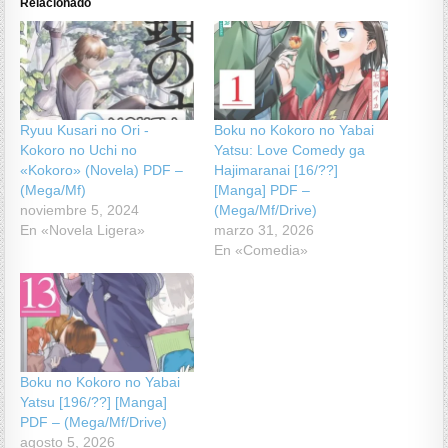
Relacionado
Ryuu Kusari no Ori -
Boku no Kokoro no Yabai
Kokoro no Uchi no
Yatsu: Love Comedy ga
«Kokoro» (Novela) PDF –
Hajimaranai [16/??]
(Mega/Mf)
[Manga] PDF –
noviembre 5, 2024
(Mega/Mf/Drive)
En «Novela Ligera»
marzo 31, 2026
En «Comedia»
Boku no Kokoro no Yabai
Yatsu [196/??] [Manga]
PDF – (Mega/Mf/Drive)
agosto 5, 2026