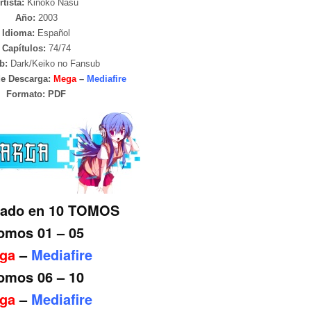
rtista:
Kinoko Nasu
Año:
2003
Idioma:
Español
Capítulos:
74/74
b:
Dark/Keiko no Fansub
de Descarga:
Mega
–
Mediafire
Formato:
PDF
nado en 10 TOMOS
omos 01 – 05
ga
–
Mediafire
omos 06 – 10
ga
–
Mediafire