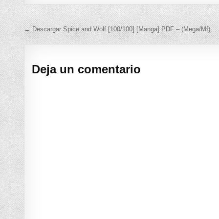
Navegación de entradas
← Descargar Spice and Wolf [100/100] [Manga] PDF – (Mega/Mf)
Deja un comentario