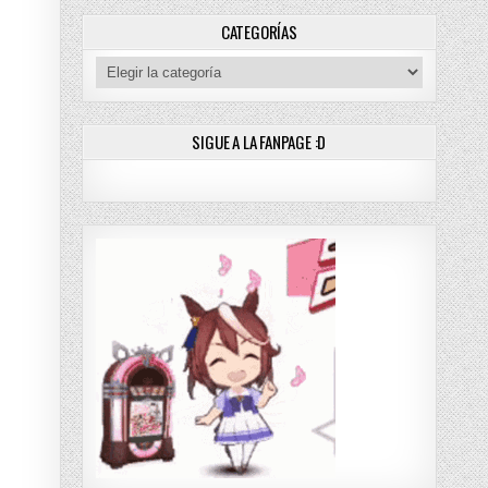
[MANGA] PDF – (MEGA/MF)
CATEGORÍAS
Categorías
SIGUE A LA FANPAGE :D