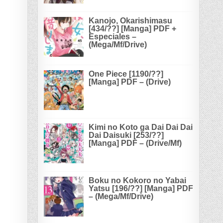
Kanojo, Okarishimasu
[434/??] [Manga] PDF +
Especiales –
(Mega/Mf/Drive)
One Piece [1190/??]
[Manga] PDF – (Drive)
Kimi no Koto ga Dai Dai Dai
Dai Daisuki [253/??]
[Manga] PDF – (Drive/Mf)
Boku no Kokoro no Yabai
Yatsu [196/??] [Manga] PDF
– (Mega/Mf/Drive)