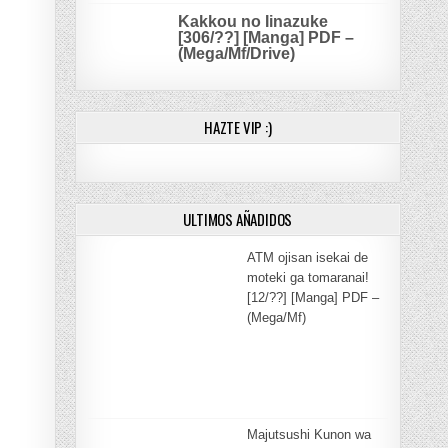
Kakkou no Iinazuke
[306/??] [Manga] PDF –
(Mega/Mf/Drive)
HAZTE VIP :)
ULTIMOS AÑADIDOS
ATM ojisan isekai de
moteki ga tomaranai!
[12/??] [Manga] PDF –
(Mega/Mf)
Majutsushi Kunon wa