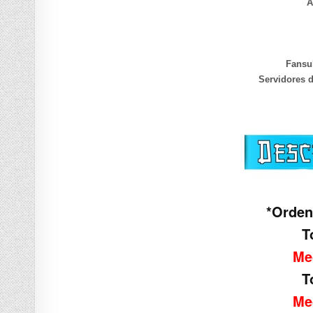
A
Fansu
Servidores 
*Orde
T
Me
T
Me