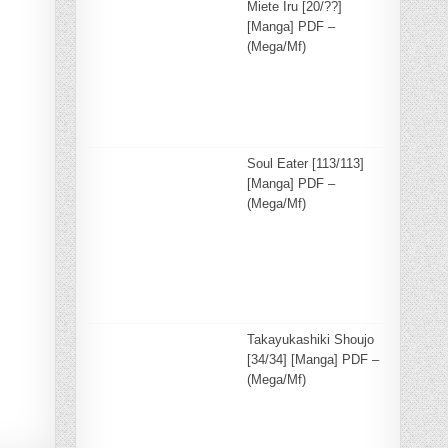
Miete Iru [20/??]
[Manga] PDF –
(Mega/Mf)
Soul Eater [113/113]
[Manga] PDF –
(Mega/Mf)
Takayukashiki Shoujo
[34/34] [Manga] PDF –
(Mega/Mf)