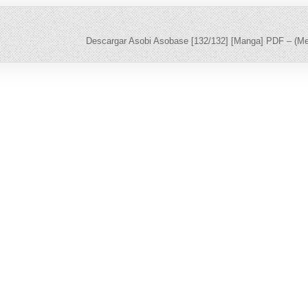
Descargar Asobi Asobase [132/132] [Manga] PDF – (M