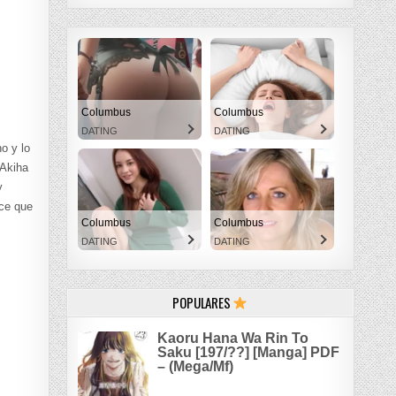
Columbus
Columbus
DATING
DATING
o y lo
 Akiha
y
ice que
Columbus
Columbus
DATING
DATING
POPULARES
Kaoru Hana Wa Rin To
Saku [197/??] [Manga] PDF
– (Mega/Mf)