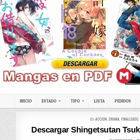
Skip to content
LexMangas
Descargar mangas en pdf por mega y mediafire
INICIO
ESTADO
TIPO
LISTA
PEDIDOS
POSTED IN
ACCION
,
DRAMA
,
FINALIZADO
Descargar Shingetsutan Tsuk