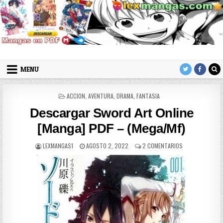
Skip to content
LexMangas
Descargar mangas en pdf por mega y mediafire
MENU
POSTED IN
ACCION
,
AVENTURA
,
DRAMA
,
FANTASIA
Descargar Sword Art Online
[Manga] PDF – (Mega/Mf)
AUTHOR:
PUBLISHED DATE:
EN DESCARGAR S
LEXMANGAS1
AGOSTO 2, 2022
2 COMENTARIOS