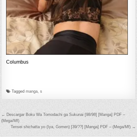
Columbus
Tagged
manga
,
s
Navegación de entradas
← Descargar Boku Wa Tomodachi ga Sukunai [98/98] [Manga] PDF –
(Mega/Mf)
Tensei shichatta yo (Iya, Gomen) [39/??] [Manga] PDF – (Mega/Mf) →