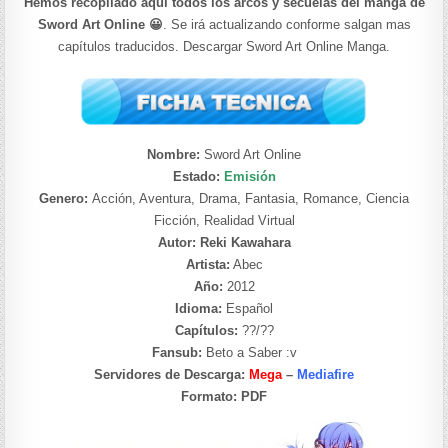
Hemos recopilado aquí todos los arcos y secuelas del manga de
Sword Art Online 😀
. Se irá actualizando conforme salgan mas
capítulos traducidos. Descargar Sword Art Online Manga.
Nombre:
Sword Art Online
Estado:
Emisión
Genero:
Acción, Aventura, Drama, Fantasia, Romance, Ciencia
Ficción, Realidad Virtual
Autor: Reki Kawahara
Artista:
Abec
Año:
2012
Idioma:
Español
Capítulos:
??/??
Fansub:
Beto a Saber :v
Servidores de Descarga:
Mega
–
Mediafire
Formato:
PDF