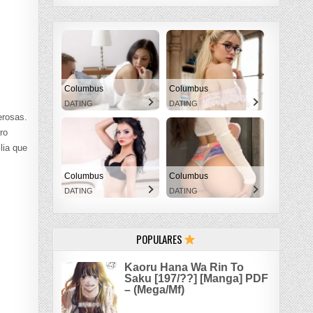
Columbus
Columbus
DATING
DATING
erosas.
ro
lia que
Columbus
Columbus
DATING
DATING
POPULARES
Kaoru Hana Wa Rin To
Saku [197/??] [Manga] PDF
– (Mega/Mf)