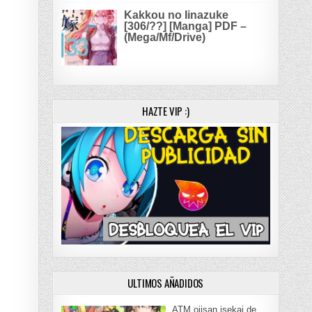
Kakkou no Iinazuke
[306/??] [Manga] PDF –
(Mega/Mf/Drive)
HAZTE VIP :)
ULTIMOS AÑADIDOS
ATM ojisan isekai de