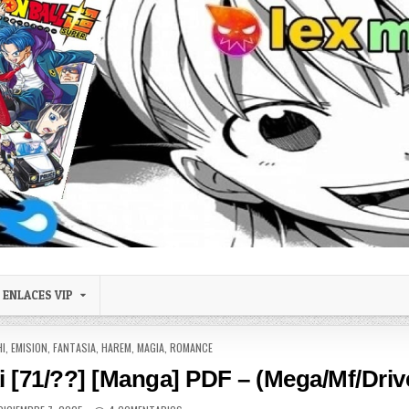
ENLACES VIP
HI
,
EMISION
,
FANTASIA
,
HAREM
,
MAGIA
,
ROMANCE
 [71/??] [Manga] PDF – (Mega/Mf/Driv