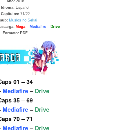
Año:
2018
Idioma:
Español
Capítulos:
71/??
sub:
Muslos no Sekai
escarga:
Mega
–
Mediafire –
Drive
Formato:
PDF
Caps 01 – 34
–
Mediafire
–
Drive
Caps 35 – 69
–
Mediafire
–
Drive
Caps 70 – 71
–
Mediafire
–
Drive