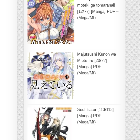
moteki ga tomaranai!
[12/??] [Manga] PDF –
(Mega/Mf)
Majutsushi Kunon wa
Miete Iru [20/??]
[Manga] PDF –
(Mega/Mf)
Soul Eater [113/113]
[Manga] PDF –
(Mega/Mf)