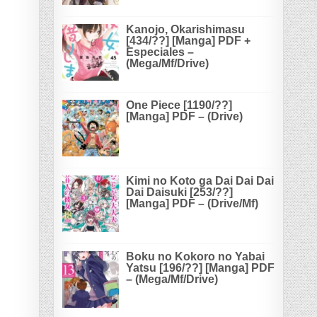
Kanojo, Okarishimasu
[434/??] [Manga] PDF +
Especiales –
(Mega/Mf/Drive)
One Piece [1190/??]
[Manga] PDF – (Drive)
Kimi no Koto ga Dai Dai Dai
Dai Daisuki [253/??]
[Manga] PDF – (Drive/Mf)
Boku no Kokoro no Yabai
Yatsu [196/??] [Manga] PDF
– (Mega/Mf/Drive)