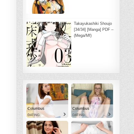
Takayukashiki Shoujo
[34/34] [Manga] PDF –
(Mega/Mf)
Columbus
Columbus
DATING
DATING