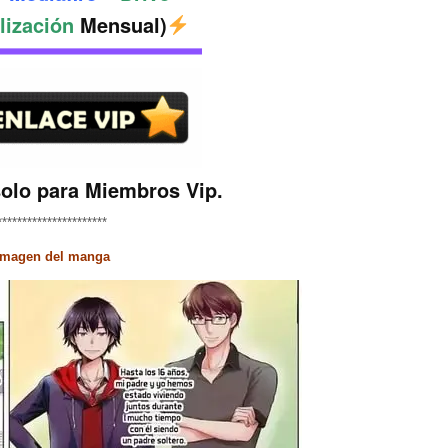
lización
Mensual)
solo para Miembros Vip.
**********************
Imagen del manga