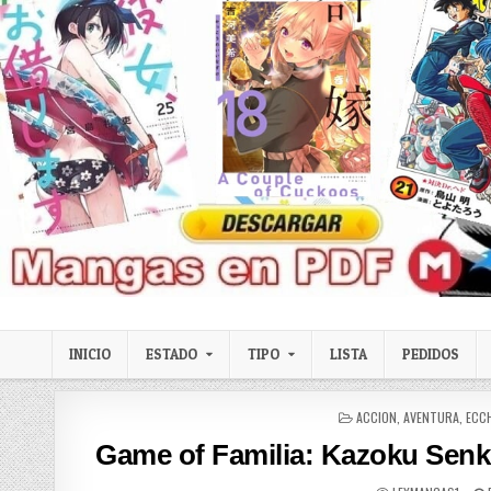
Skip to content
LexMangas
Descargar mangas en pdf por mega y mediafire
INICIO
ESTADO
TIPO
LISTA
PEDIDOS
POSTED IN
ACCION
,
AVENTURA
,
ECC
Game of Familia: Kazoku Senki