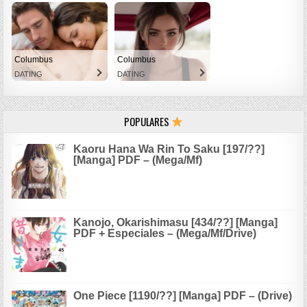
Columbus
Columbus
DATING
DATING
POPULARES
Kaoru Hana Wa Rin To Saku [197/??]
[Manga] PDF – (Mega/Mf)
Kanojo, Okarishimasu [434/??] [Manga]
PDF + Especiales – (Mega/Mf/Drive)
One Piece [1190/??] [Manga] PDF – (Drive)