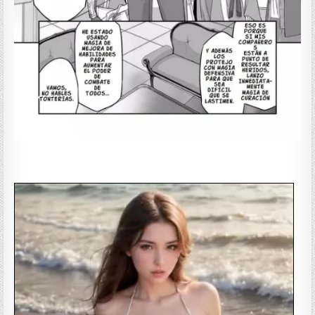
——————-