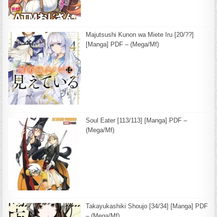
Majutsushi Kunon wa Miete Iru [20/??]
[Manga] PDF – (Mega/Mf)
Soul Eater [113/113] [Manga] PDF –
(Mega/Mf)
Takayukashiki Shoujo [34/34] [Manga] PDF
– (Mega/Mf)