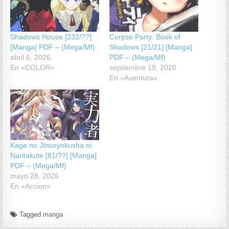
Shadows House [232/??]
Corpse Party: Book of
[Manga] PDF – (Mega/Mf)
Shadows [21/21] [Manga]
abril 6, 2026
PDF – (Mega/Mf)
En «COLOR»
septiembre 19, 2020
En «Aventura»
Kage no Jitsuryokusha ni
Naritakute [81/??] [Manga]
PDF – (Mega/Mf)
mayo 28, 2026
En «Accion»
Tagged
manga