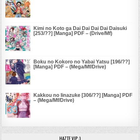
Kimi no Koto ga Dai Dai Dai Dai Daisuki
[253/??] [Manga] PDF – (Drive/Mf)
Boku no Kokoro no Yabai Yatsu [196/??]
[Manga] PDF – (Mega/Mf/Drive)
Kakkou no Iinazuke [306/??] [Manga] PDF
– (Mega/Mf/Drive)
HAZTE VIP :)