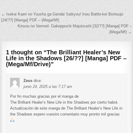
Navegación de entradas
← Isekai Kaeri no Yuusha ga Gendai Saikyou! Inou Battle-kei Bishoujo
[24/??] [Manga] PDF – (Mega/Mf)
Kinsou no Vermeil: Gakeppuchi Majutsushi [32/??] [Manga] PDF –
(Mega/Mf) →
1 thought on “
The Brilliant Healer’s New
Life in the Shadows [26/??] [Manga] PDF –
(Mega/Mf/Drive)
”
Zeus
dice:
junio 24, 2025 a las 7:17 am
Por fin muchas gracias por el manga de
The Brilliant Healer’s New Life in the Shadows por cierto habrá
Actualización de este manga de The Brilliant Healer’s New Life in
the Shadows espero vuestro comentario muy pronto mil gracias