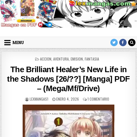
Skip to content
LexMangas
Descargar mangas en pdf por mega y mediafire
MENU
POSTED IN
ACCION
,
AVENTURA
,
EMISION
,
FANTASIA
The Brilliant Healer’s New Life in
the Shadows [26/??] [Manga] PDF
– (Mega/Mf/Drive)
AUTHOR:
PUBLISHED DATE:
EN THE BRILLIANT 
LEXMANGAS1
ENERO 4, 2026
1 COMENTARIO