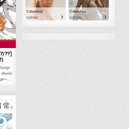
Columbus
Columbus
DATING
DATING
7/??]
f)
 Manga
u abuelo
nger»….
 MOKUSHIROKU NO YONKISHI [247/??] [MANGA] PDF – (MEGA/MF)
 TO SU [275/??] [MANGA] PDF – (MEGA/MF)