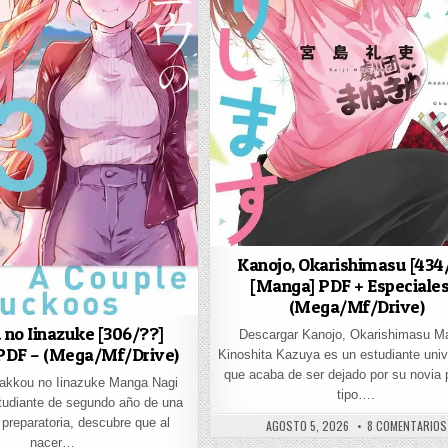
Kanojo, Okarishimasu [434
[Manga] PDF + Especiales
(Mega/Mf/Drive)
no Iinazuke [306/??]
Descargar Kanojo, Okarishimasu M
PDF – (Mega/Mf/Drive)
Kinoshita Kazuya es un estudiante unive
que acaba de ser dejado por su novia p
akkou no Iinazuke Manga Nagi
tipo….
tudiante de segundo año de una
 preparatoria, descubre que al
PUBLISHED DATE:
AGOSTO 5, 2026
8 COMENTARIOS
91/??] [MANGA] PDF – (MEGA/MF)
nacer…