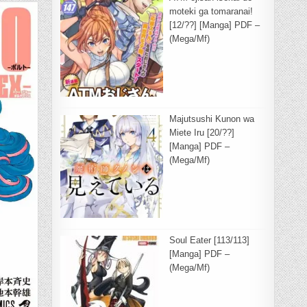
moteki ga tomaranai!
IVE)
[12/??] [Manga] PDF –
(Mega/Mf)
Majutsushi Kunon wa
Miete Iru [20/??]
[Manga] PDF –
(Mega/Mf)
Soul Eater [113/113]
[Manga] PDF –
(Mega/Mf)