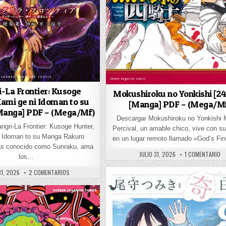
i-La Frontier: Kusoge
Mokushiroku no Yonkishi [24
Kami ge ni Idoman to su
[Manga] PDF – (Mega/M
[Manga] PDF – (Mega/Mf)
Descargar Mokushiroku no Yonkishi
ngri-La Frontier: Kusoge Hunter,
Percival, un amable chico, vive con s
i Idoman to su Manga Rakuro
en un lugar remoto llamado «God’s Fi
s conocido como Sunraku, ama
PUBLISHED DATE:
EN
JULIO 31, 2026
1 COMENTARIO
los…
[MANGA] PDF – (MEGA/MF/DRIVE)
SHED DATE:
EN SHANGRI-LA FRONTIER: KUSOGE HUNTER, KAMI GE NI IDOMAN
31, 2026
2 COMENTARIOS