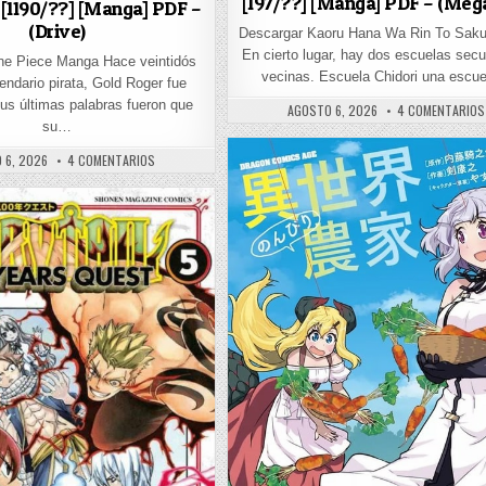
[197/??] [Manga] PDF – (Me
[1190/??] [Manga] PDF –
(Drive)
Descargar Kaoru Hana Wa Rin To Sak
En cierto lugar, hay dos escuelas sec
ne Piece Manga Hace veintidós
vecinas. Escuela Chidori una escu
gendario pirata, Gold Roger fue
us últimas palabras fueron que
PUBLISHED DATE:
AGOSTO 6, 2026
4 COMENTARIOS
su…
DAI DAISUKI [253/??] [MANGA] PDF – (DRIVE/MF)
HED DATE:
EN ONE PIECE [1190/??] [MANGA] PDF – (DRIVE)
 6, 2026
4 COMENTARIOS