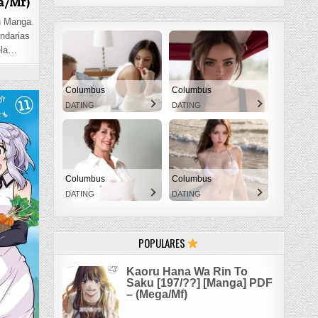
ga/Mf)
u Manga
undarias
ela…
EN KAORU HANA WA RIN TO SAKU [197/??] [MANGA] PDF – (MEGA/MF)
Columbus
Columbus
DATING
DATING
Columbus
Columbus
DATING
DATING
POPULARES
Kaoru Hana Wa Rin To
Saku [197/??] [Manga] PDF
– (Mega/Mf)