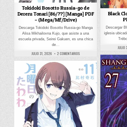
Tokidoki Bosotto Russia-go de
Black Cl
Dereru Tonari [86/??] [Manga] PDF
P
– (Mega/Mf/Drive)
Descargar B
Descarga Tokidoki Bosotto Russia-go Manga
iglesia ubica
Alisa Mikhailovna Kujo, que asiste a una
Tréb
escuela privada, Seirei Gakuen, es una chica
de…
PUBLI
JULIO 
PUBLISHED DATE:
EN TOKIDOKI BOSOTTO RUSSIA-GO
JULIO 31, 2026
2 COMENTARIOS