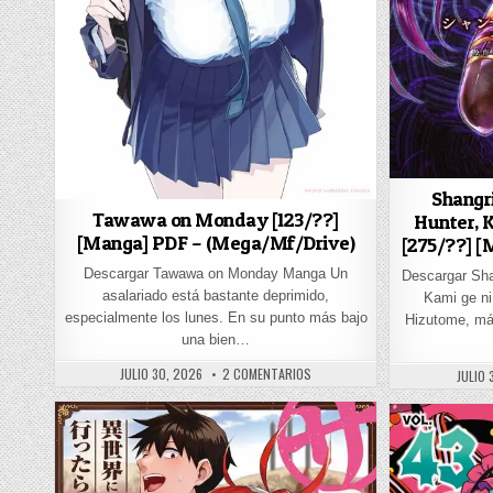
Shangr
Tawawa on Monday [123/??]
Hunter, 
[Manga] PDF – (Mega/Mf/Drive)
[275/??] 
Descargar Tawawa on Monday Manga Un
Descargar Sha
asalariado está bastante deprimido,
Kami ge n
especialmente los lunes. En su punto más bajo
Hizutome, má
una bien…
PUBLISHED DATE:
EN TAWAWA ON MONDAY [123/??] 
JULIO 30, 2026
2 COMENTARIOS
PUBLI
JULIO 