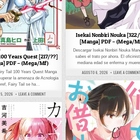
Isekai Nonbiri Nouka [322/
[Manga] PDF – (Mega/M
Descargar Isekai Nonbiri Nouka Man
 100 Years Quest [217/??]
sabes el trato por ahora. El oficinis
a] PDF – (Mega/Mf)
mediana edad se enferma y muer
PUBLISHED DATE:
iry Tail 100 Years Quest Manga
AGOSTO 6, 2026
LEAVE A COMMEN
uperar la amenaza de Acnologia
eref, Fairy Tail se ha…
ED DATE:
ON FAIRY TAIL 100 YEARS QUEST [217/??] [MANGA] PDF – (ME
5, 2026
LEAVE A COMMENT
TSU [196/??] [MANGA] PDF – (MEGA/MF/DRIVE)