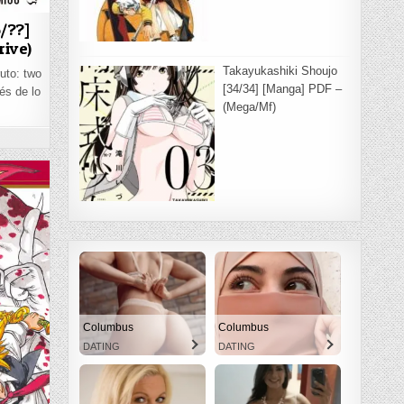
6/??]
ive)
Takayukashiki Shoujo
uto: two
[34/34] [Manga] PDF –
és de lo
(Mega/Mf)
N BORUTO: TWO BLUE VORTEX [36/??] [MANGA] PDF – (MEGA/MF/DRIVE)
Columbus
Columbus
DATING
DATING