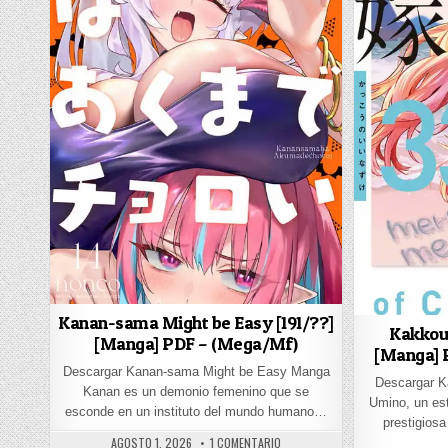
Kanan-sama Might be Easy [191/??]
Kakkou 
[Manga] PDF – (Mega/Mf)
[Manga] 
Descargar Kanan-sama Might be Easy Manga
Descargar K
Kanan es un demonio femenino que se
Umino, un es
esconde en un instituto del mundo humano…
prestigiosa
PUBLISHED DATE:
EN KANAN-SAMA MIGHT BE EASY [1
AGOSTO 1, 2026
1 COMENTARIO