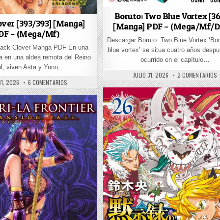
Boruto: Two Blue Vortex [3
over [393/393] [Manga]
[Manga] PDF – (Mega/Mf/Dr
DF – (Mega/Mf)
Descargar Boruto: Two Blue Vortex ‘Bor
lack Clover Manga PDF En una
blue vortex’ se situa cuatro años despu
da en una aldea remota del Reino
ocurrido en el capítulo…
ol, viven Asta y Yuno,…
PUBLISHED DATE:
E
JULIO 31, 2026
2 COMENTARIOS
SHED DATE:
EN BLACK CLOVER [393/393] [MANGA] PDF – (MEGA/MF)
31, 2026
6 COMENTARIOS
 DE DERERU TONARI [86/??] [MANGA] PDF – (MEGA/MF/DRIVE)