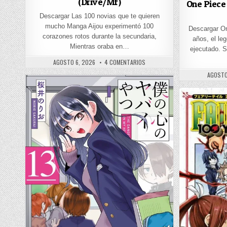
(Drive/Mf)
One Piece 
Descargar Las 100 novias que te quieren
mucho Manga Aijou experimentó 100
Descargar O
corazones rotos durante la secundaria,
años, el le
Mientras oraba en…
ejecutado. S
PUBLISHED DATE:
EN KIMI NO KOTO GA DAI DAI DAI 
AGOSTO 6, 2026
4 COMENTARIOS
PUBLIS
AGOSTO