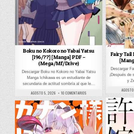
Boku no Kokoro no Yabai Yatsu
Fairy Tail
[196/??] [Manga] PDF –
[Mang
(Mega/Mf/Drive)
Descargar Fa
Descargar Boku no Kokoro no Yabai Yatsu
¡Después de s
Manga Ichikawa es un estudiante de
y Z
secundaria de actitud sombría al que le…
PUBLISH
AGOSTO 
PUBLISHED DATE:
EN BOKU NO KOKORO NO YABAI YA
AGOSTO 5, 2026
10 COMENTARIOS