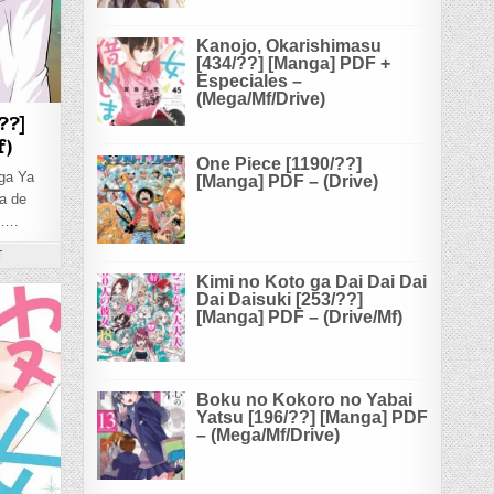
Kanojo, Okarishimasu
[434/??] [Manga] PDF +
Especiales –
(Mega/Mf/Drive)
??]
f)
One Piece [1190/??]
ga Ya
[Manga] PDF – (Drive)
ta de
e….
ON ISEKAI NONBIRI NOUKA [322/??] [MANGA] PDF – (MEGA/MF)
T
Kimi no Koto ga Dai Dai Dai
Dai Daisuki [253/??]
[Manga] PDF – (Drive/Mf)
GA/MF)
Boku no Kokoro no Yabai
Yatsu [196/??] [Manga] PDF
– (Mega/Mf/Drive)