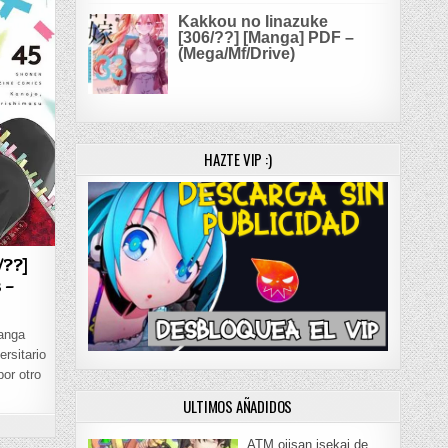
Kakkou no Iinazuke
[306/??] [Manga] PDF –
(Mega/Mf/Drive)
HAZTE VIP :)
/??]
 –
anga
rsitario
or otro
ULTIMOS AÑADIDOS
EN KANOJO, OKARISHIMASU [434/??] [MANGA] PDF + ESPECIALES – (MEGA/MF/DRIVE)
ATM ojisan isekai de