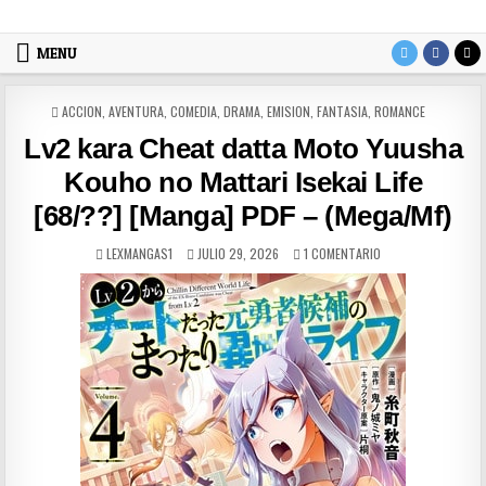
Skip to content
LexMangas
Descargar mangas en pdf por mega y mediafire
MENU
POSTED IN
ACCION
,
AVENTURA
,
COMEDIA
,
DRAMA
,
EMISION
,
FANTASIA
,
ROMANCE
Lv2 kara Cheat datta Moto Yuusha
Kouho no Mattari Isekai Life
[68/??] [Manga] PDF – (Mega/Mf)
AUTHOR:
PUBLISHED DATE:
EN LV2 KARA CHEAT
LEXMANGAS1
JULIO 29, 2026
1 COMENTARIO