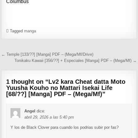
Columbus
Tagged
manga
Navegación de entradas
← Temple [133/??] [Manga] PDF – (Mega/Mf/Drive)
Tonikaku Kawaii [356/??] + Especiales [Manga] PDF – (Mega/Mf) →
1 thought on “
Lv2 kara Cheat datta Moto
Yuusha Kouho no Mattari Isekai Life
[68/??] [Manga] PDF – (Mega/Mf)
”
Angel
dice:
abril 29, 2026 a las 5:40 pm
Y los de Black Clover para cuando los podrias subir por fas?