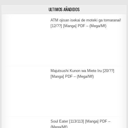
ULTIMOS AÑADIDOS
ATM ojisan isekai de moteki ga tomaranai!
[12/??] [Manga] PDF – (Mega/Mf)
Majutsushi Kunon wa Miete Iru [20/??]
[Manga] PDF – (Mega/Mf)
Soul Eater [113/113] [Manga] PDF –
(Mega/Mf)