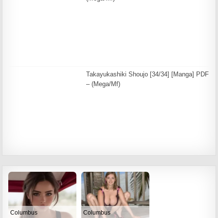
Takayukashiki Shoujo [34/34] [Manga] PDF
– (Mega/Mf)
Columbus
Columbus