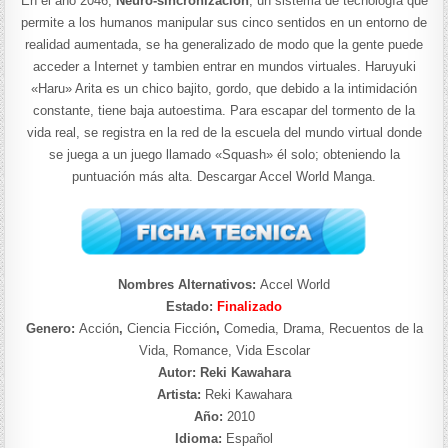
En el año 2046,
Neuro-sincronización
, un sistema de tecnología que
permite a los humanos manipular sus cinco sentidos en un entorno de
realidad aumentada, se ha generalizado de modo que la gente puede
acceder a Internet y tambien entrar en mundos virtuales. Haruyuki
«Haru» Arita es un chico bajito, gordo, que debido a la intimidación
constante, tiene baja autoestima. Para escapar del tormento de la
vida real, se registra en la red de la escuela del mundo virtual donde
se juega a un juego llamado «Squash» él solo; obteniendo la
puntuación más alta. Descargar Accel World Manga.
Nombres Alternativos:
Accel World
Estado:
Finalizado
Genero:
Acción
,
Ciencia Ficción
,
Comedia, Drama, Recuentos de la
Vida, Romance, Vida Escolar
Autor: Reki Kawahara
Artista:
Reki Kawahara
Año:
2010
Idioma:
Español