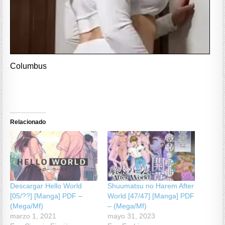
Columbus
Relacionado
Descargar Hello World
Shuumatsu no Harem After
[05/??] [Manga] PDF –
World [47/47] [Manga] PDF
(Mega/Mf)
– (Mega/Mf)
marzo 1, 2021
mayo 31, 2023