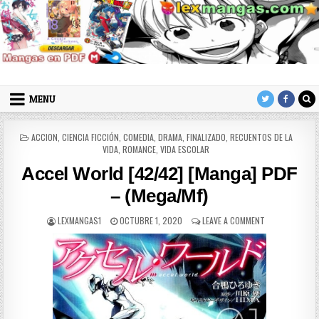
Skip to content
LexMangas
Descargar mangas en pdf por mega y mediafire
MENU
POSTED IN
ACCION
,
CIENCIA FICCIÓN
,
COMEDIA
,
DRAMA
,
FINALIZADO
,
RECUENTOS DE LA
VIDA
,
ROMANCE
,
VIDA ESCOLAR
Accel World [42/42] [Manga] PDF
– (Mega/Mf)
AUTHOR:
PUBLISHED DATE:
ON ACCEL WORL
LEXMANGAS1
OCTUBRE 1, 2020
LEAVE A COMMENT