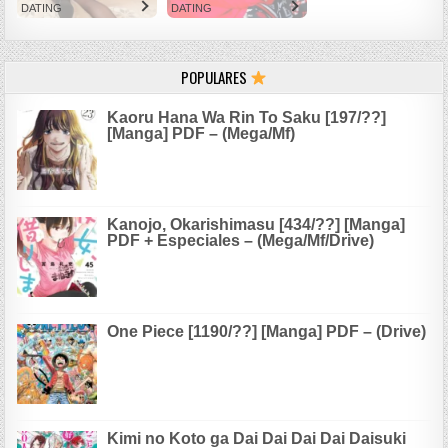
DATING
DATING
POPULARES
Kaoru Hana Wa Rin To Saku [197/??]
[Manga] PDF – (Mega/Mf)
Kanojo, Okarishimasu [434/??] [Manga]
PDF + Especiales – (Mega/Mf/Drive)
One Piece [1190/??] [Manga] PDF – (Drive)
Kimi no Koto ga Dai Dai Dai Dai Daisuki