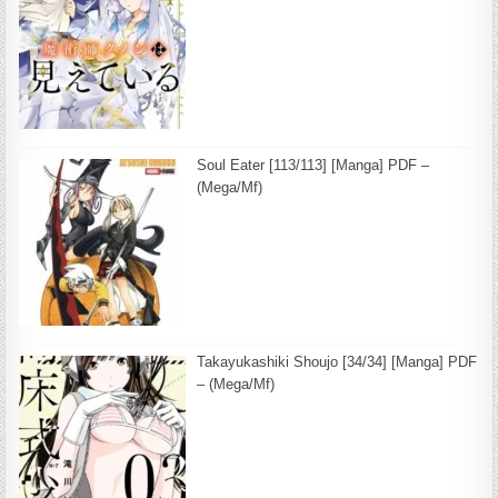
Soul Eater [113/113] [Manga] PDF –
(Mega/Mf)
Takayukashiki Shoujo [34/34] [Manga] PDF
– (Mega/Mf)