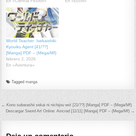
En «Ciencia Ficción»
En «Ecchi»
World Teacher: Isekaishiki
Kyouiku Agent [41/??]
[Manga] PDF – (Mega/Mf)
febrero 2, 2026
En «Aventura»
Tagged
manga
Navegación de entradas
← Kono subarashii sekai ni nichijou wo! [21/??] [Manga] PDF – (Mega/Mf)
Descargar Sword Art Online: Aincrad [11/11] [Manga] PDF – (Mega/Mf) →