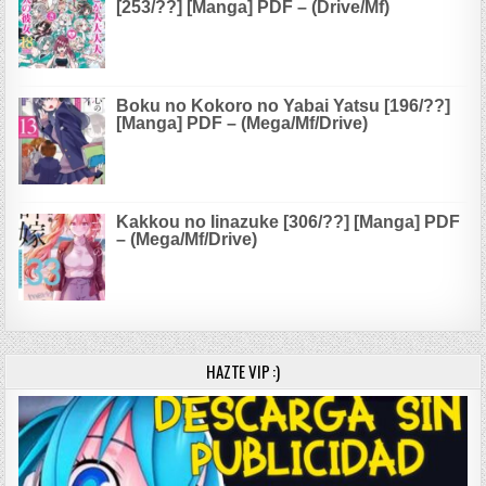
[253/??] [Manga] PDF – (Drive/Mf)
Boku no Kokoro no Yabai Yatsu [196/??]
[Manga] PDF – (Mega/Mf/Drive)
Kakkou no Iinazuke [306/??] [Manga] PDF
– (Mega/Mf/Drive)
HAZTE VIP :)