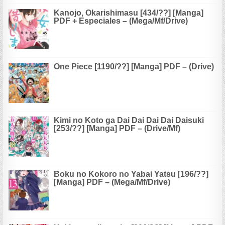
Kanojo, Okarishimasu [434/??] [Manga]
PDF + Especiales – (Mega/Mf/Drive)
One Piece [1190/??] [Manga] PDF – (Drive)
Kimi no Koto ga Dai Dai Dai Dai Daisuki
[253/??] [Manga] PDF – (Drive/Mf)
Boku no Kokoro no Yabai Yatsu [196/??]
[Manga] PDF – (Mega/Mf/Drive)