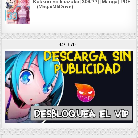
Kakkou no Iinazuke [306/??] [Manga] PDF
– (Mega/Mf/Drive)
HAZTE VIP :)