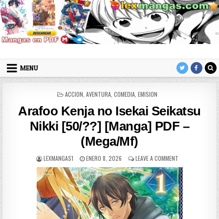
Skip to content
LexMangas
Descargar mangas en pdf por mega y mediafire
MENU
POSTED IN
ACCION
,
AVENTURA
,
COMEDIA
,
EMISION
Arafoo Kenja no Isekai Seikatsu
Nikki [50/??] [Manga] PDF –
(Mega/Mf)
AUTHOR:
PUBLISHED DATE:
ON ARAFOO KENJA
LEXMANGAS1
ENERO 8, 2026
LEAVE A COMMENT