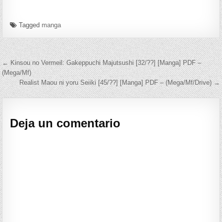
Tagged
manga
Navegación de entradas
← Kinsou no Vermeil: Gakeppuchi Majutsushi [32/??] [Manga] PDF –
(Mega/Mf)
Realist Maou ni yoru Seiiki [45/??] [Manga] PDF – (Mega/Mf/Drive) →
Deja un comentario