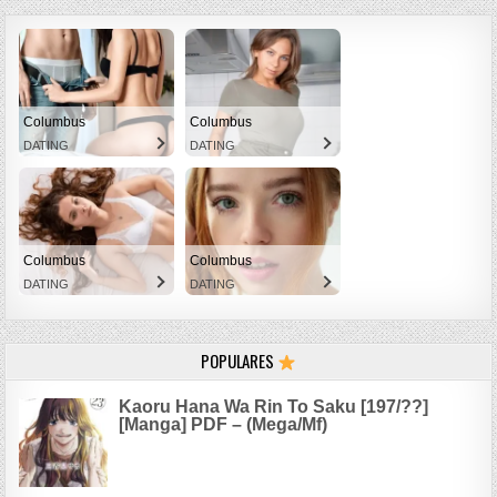
Columbus
Columbus
DATING
DATING
Columbus
Columbus
DATING
DATING
POPULARES
Kaoru Hana Wa Rin To Saku [197/??]
[Manga] PDF – (Mega/Mf)