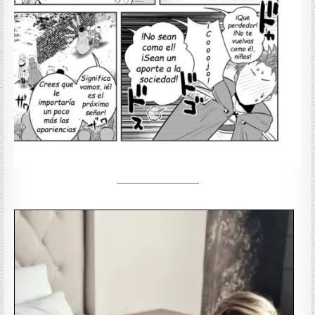
—————————