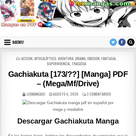
Skip to content
LexMangas
Descargar mangas en pdf por mega y mediafire
MENU
POSTED IN
ACCION
,
APOCALÍPTICO
,
AVENTURA
,
DRAMA
,
EMISION
,
FANTASIA
,
SUPERVIVENCIA
,
TRAGEDIA
Gachiakuta [173/??] [Manga] PDF
– (Mega/Mf/Drive)
AUTHOR:
PUBLISHED DATE:
EN GACHIAKUTA [
LEXMANGAS1
AGOSTO 6, 2026
3 COMENTARIOS
Descargar Gachiakuta Manga
En los barrios bajos, habitan los descendientes de criminales que la