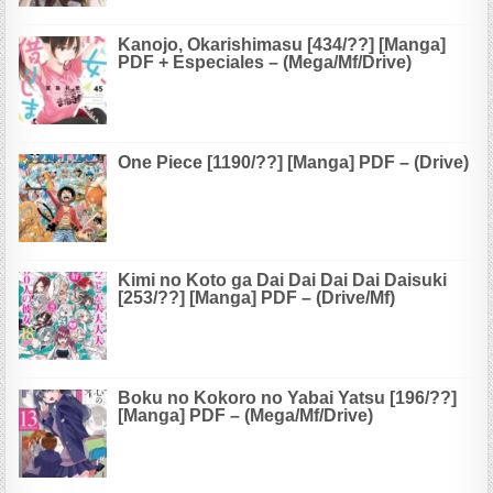
Kanojo, Okarishimasu [434/??] [Manga]
PDF + Especiales – (Mega/Mf/Drive)
One Piece [1190/??] [Manga] PDF – (Drive)
Kimi no Koto ga Dai Dai Dai Dai Daisuki
[253/??] [Manga] PDF – (Drive/Mf)
Boku no Kokoro no Yabai Yatsu [196/??]
[Manga] PDF – (Mega/Mf/Drive)