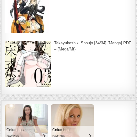
Takayukashiki Shoujo [34/34] [Manga] PDF
– (Mega/Mf)
Columbus
Columbus
DATING
DATING