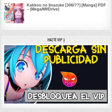
Kakkou no Iinazuke [306/??] [Manga] PDF
– (Mega/Mf/Drive)
HAZTE VIP :)