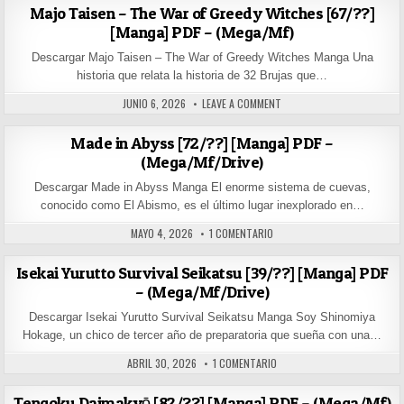
Majo Taisen – The War of Greedy Witches [67/??]
[Manga] PDF – (Mega/Mf)
Descargar Majo Taisen – The War of Greedy Witches Manga Una
historia que relata la historia de 32 Brujas que…
PUBLISHED DATE:
ON MAJO TAISEN – THE WAR
JUNIO 6, 2026
LEAVE A COMMENT
Made in Abyss [72/??] [Manga] PDF –
(Mega/Mf/Drive)
Descargar Made in Abyss Manga El enorme sistema de cuevas,
conocido como El Abismo, es el último lugar inexplorado en…
PUBLISHED DATE:
EN MADE IN ABYSS [72/??] [M
MAYO 4, 2026
1 COMENTARIO
Isekai Yurutto Survival Seikatsu [39/??] [Manga] PDF
– (Mega/Mf/Drive)
Descargar Isekai Yurutto Survival Seikatsu Manga Soy Shinomiya
Hokage, un chico de tercer año de preparatoria que sueña con una…
PUBLISHED DATE:
EN ISEKAI YURUTTO SURVIVAL
ABRIL 30, 2026
1 COMENTARIO
Tengoku Daimakyō [82/??] [Manga] PDF – (Mega/Mf)