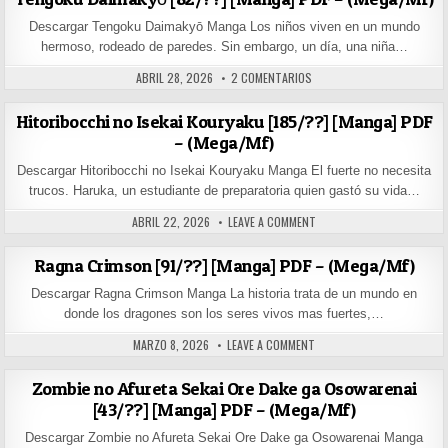
Descargar Tengoku Daimakyō Manga Los niños viven en un mundo
hermoso, rodeado de paredes. Sin embargo, un día, una niña…
PUBLISHED DATE:
EN TENGOKU DAIMAKYŌ [82/
ABRIL 28, 2026
2 COMENTARIOS
Hitoribocchi no Isekai Kouryaku [185/??] [Manga] PDF
– (Mega/Mf)
Descargar Hitoribocchi no Isekai Kouryaku Manga El fuerte no necesita
trucos. Haruka, un estudiante de preparatoria quien gastó su vida…
PUBLISHED DATE:
ON HITORIBOCCHI NO ISEKA
ABRIL 22, 2026
LEAVE A COMMENT
Ragna Crimson [91/??] [Manga] PDF – (Mega/Mf)
Descargar Ragna Crimson Manga La historia trata de un mundo en
donde los dragones son los seres vivos mas fuertes,…
PUBLISHED DATE:
ON RAGNA CRIMSON [91/??]
MARZO 8, 2026
LEAVE A COMMENT
Zombie no Afureta Sekai Ore Dake ga Osowarenai
[43/??] [Manga] PDF – (Mega/Mf)
Descargar Zombie no Afureta Sekai Ore Dake ga Osowarenai Manga