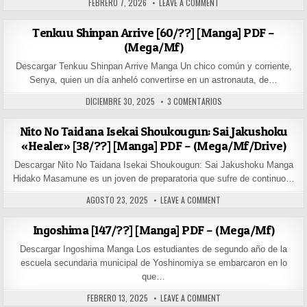
PUBLISHED DATE:
ON DOUKUTSUOU KARA HAJI
FEBRERO 7, 2026
LEAVE A COMMENT
Tenkuu Shinpan Arrive [60/??] [Manga] PDF –
(Mega/Mf)
Descargar Tenkuu Shinpan Arrive Manga Un chico común y corriente,
Senya, quien un día anheló convertirse en un astronauta, de…
PUBLISHED DATE:
EN TENKUU SHINPAN ARRI
DICIEMBRE 30, 2025
3 COMENTARIOS
Nito No Taidana Isekai Shoukougun: Sai Jakushoku
«Healer» [38/??] [Manga] PDF – (Mega/Mf/Drive)
Descargar Nito No Taidana Isekai Shoukougun: Sai Jakushoku Manga
Hidako Masamune es un joven de preparatoria que sufre de continuo…
PUBLISHED DATE:
ON NITO NO TAIDANA ISE
AGOSTO 23, 2025
LEAVE A COMMENT
Ingoshima [147/??] [Manga] PDF – (Mega/Mf)
Descargar Ingoshima Manga Los estudiantes de segundo año de la
escuela secundaria municipal de Yoshinomiya se embarcaron en lo
que…
PUBLISHED DATE:
ON INGOSHIMA [147/??] [
FEBRERO 13, 2025
LEAVE A COMMENT