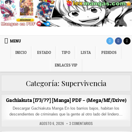
Skip to content
LexMangas
Descargar mangas en pdf por mega y mediafire
MENU
INICIO
ESTADO
TIPO
LISTA
PEDIDOS
ENLACES VIP
Categoría:
Supervivencia
Gachiakuta [173/??] [Manga] PDF – (Mega/Mf/Drive)
Descargar Gachiakuta Manga En los barrios bajos, habitan los
descendientes de criminales que la gente al otro lado del lindero…
PUBLISHED DATE:
EN GACHIAKUTA [173/??] [
AGOSTO 6, 2026
3 COMENTARIOS