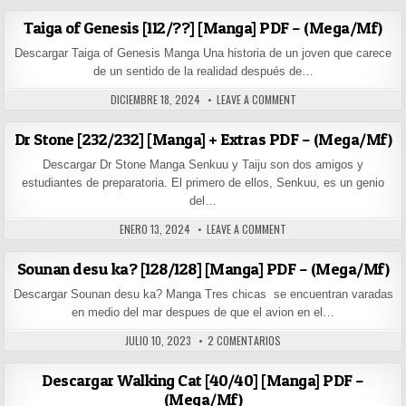
Taiga of Genesis [112/??] [Manga] PDF – (Mega/Mf)
Descargar Taiga of Genesis Manga Una historia de un joven que carece
de un sentido de la realidad después de…
PUBLISHED DATE:
ON TAIGA OF GENESIS [1
DICIEMBRE 18, 2024
LEAVE A COMMENT
Dr Stone [232/232] [Manga] + Extras PDF – (Mega/Mf)
Descargar Dr Stone Manga Senkuu y Taiju son dos amigos y
estudiantes de preparatoria. El primero de ellos, Senkuu, es un genio
del…
PUBLISHED DATE:
ON DR STONE [232/232] [
ENERO 13, 2024
LEAVE A COMMENT
Sounan desu ka? [128/128] [Manga] PDF – (Mega/Mf)
Descargar Sounan desu ka? Manga Tres chicas se encuentran varadas
en medio del mar despues de que el avion en el…
PUBLISHED DATE:
EN SOUNAN DESU KA? [128/1
JULIO 10, 2023
2 COMENTARIOS
Descargar Walking Cat [40/40] [Manga] PDF –
(Mega/Mf)