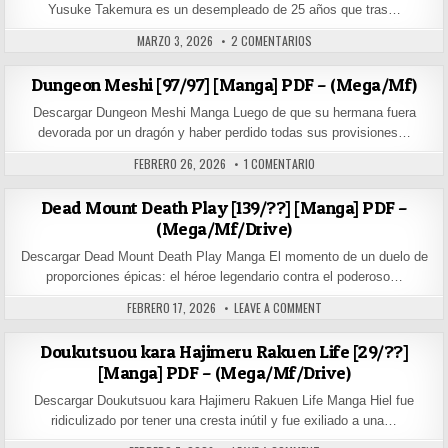
Yusuke Takemura es un desempleado de 25 años que tras…
PUBLISHED DATE:
EN ZOMBIE NO AFURETA SEK
MARZO 3, 2026
2 COMENTARIOS
Dungeon Meshi [97/97] [Manga] PDF – (Mega/Mf)
Descargar Dungeon Meshi Manga Luego de que su hermana fuera
devorada por un dragón y haber perdido todas sus provisiones…
PUBLISHED DATE:
EN DUNGEON MESHI [97/97]
FEBRERO 26, 2026
1 COMENTARIO
Dead Mount Death Play [139/??] [Manga] PDF –
(Mega/Mf/Drive)
Descargar Dead Mount Death Play Manga El momento de un duelo de
proporciones épicas: el héroe legendario contra el poderoso…
PUBLISHED DATE:
ON DEAD MOUNT DEATH PLA
FEBRERO 17, 2026
LEAVE A COMMENT
Doukutsuou kara Hajimeru Rakuen Life [29/??]
[Manga] PDF – (Mega/Mf/Drive)
Descargar Doukutsuou kara Hajimeru Rakuen Life Manga Hiel fue
ridiculizado por tener una cresta inútil y fue exiliado a una…