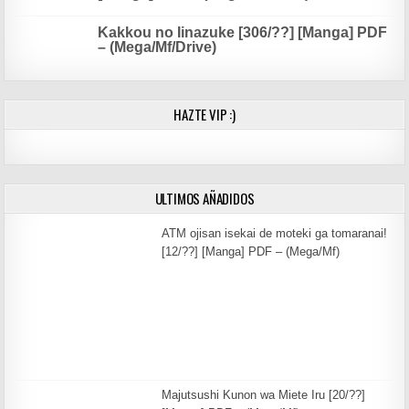
Kakkou no Iinazuke [306/??] [Manga] PDF
– (Mega/Mf/Drive)
HAZTE VIP :)
ULTIMOS AÑADIDOS
ATM ojisan isekai de moteki ga tomaranai!
[12/??] [Manga] PDF – (Mega/Mf)
Majutsushi Kunon wa Miete Iru [20/??]