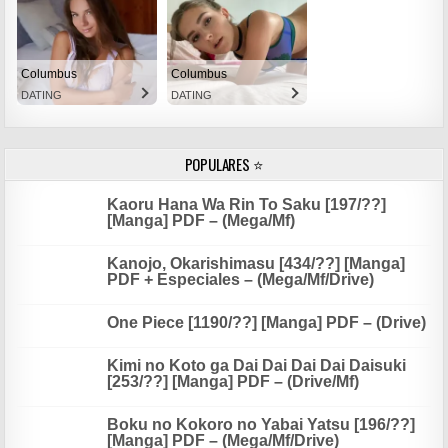
Columbus
Columbus
DATING
DATING
POPULARES ⭐
Kaoru Hana Wa Rin To Saku [197/??]
[Manga] PDF – (Mega/Mf)
Kanojo, Okarishimasu [434/??] [Manga]
PDF + Especiales – (Mega/Mf/Drive)
One Piece [1190/??] [Manga] PDF – (Drive)
Kimi no Koto ga Dai Dai Dai Dai Daisuki
[253/??] [Manga] PDF – (Drive/Mf)
Boku no Kokoro no Yabai Yatsu [196/??]
[Manga] PDF – (Mega/Mf/Drive)