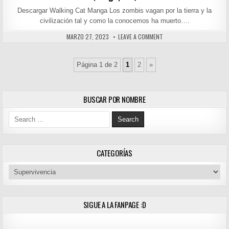
Descargar Walking Cat Manga Los zombis vagan por la tierra y la
civilización tal y como la conocemos ha muerto….
PUBLISHED DATE:
ON DESCARGAR WALKING C
MARZO 27, 2023
LEAVE A COMMENT
Página 1 de 2
1
2
»
BUSCAR POR NOMBRE
Search for:
CATEGORÍAS
Categorías
SIGUE A LA FANPAGE :D