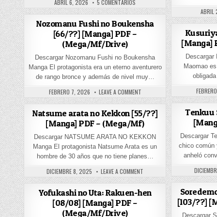
PUBLISHED DATE:
EN SHADOWS HOUSE [232/??] [MA
ABRIL 6, 2026
5 COMENTARIOS
PUBLIS
ABRIL 
Nozomanu Fushi no Boukensha
Kusuriya
[66/??] [Manga] PDF –
[Manga] 
(Mega/Mf/Drive)
Descargar 
Descargar Nozomanu Fushi no Boukensha
Maomao es u
Manga El protagonista era un eterno aventurero
obligada
de rango bronce y además de nivel muy…
PUBLISH
FEBRERO
PUBLISHED DATE:
ON NOZOMANU FUSHI NO BOUKEN
FEBRERO 7, 2026
LEAVE A COMMENT
Tenkuu S
Natsume arata no Kekkon [55/??]
[Mang
[Manga] PDF – (Mega/Mf)
Descargar T
Descargar NATSUME ARATA NO KEKKON
chico común y
Manga El protagonista Natsume Arata es un
anheló conv
hombre de 30 años que no tiene planes…
PUBLISHE
DICIEMBR
PUBLISHED DATE:
ON NATSUME ARATA NO KEKKON 
DICIEMBRE 8, 2025
LEAVE A COMMENT
Soredemo
Yofukashi no Uta: Rakuen-hen
[103/??] 
[08/08] [Manga] PDF –
(Mega/Mf/Drive)
Descargar 