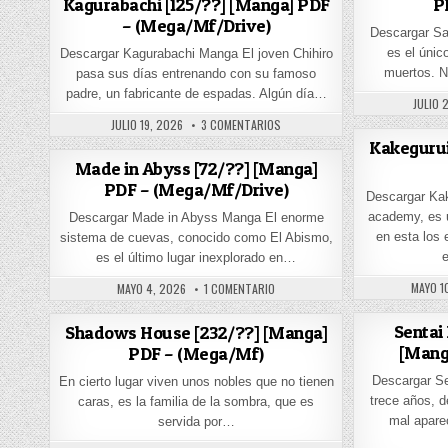
Kagurabachi [125/??] [Manga] PDF
P
– (Mega/Mf/Drive)
Descargar Sa
es el únic
Descargar Kagurabachi Manga El joven Chihiro
muertos. 
pasa sus días entrenando con su famoso
padre, un fabricante de espadas. Algún día…
PUBLIS
JULIO 
PUBLISHED DATE:
EN KAGURABACHI [125/??] [MANGA
JULIO 19, 2026
3 COMENTARIOS
Kakegurui
Made in Abyss [72/??] [Manga]
PDF – (Mega/Mf/Drive)
Descargar Ka
academy, es u
Descargar Made in Abyss Manga El enorme
en esta los 
sistema de cuevas, conocido como El Abismo,
es el último lugar inexplorado en…
PUBLIS
PUBLISHED DATE:
EN MADE IN ABYSS [72/??] [MANGA]
MAYO 1
MAYO 4, 2026
1 COMENTARIO
Sentai
Shadows House [232/??] [Manga]
[Mang
PDF – (Mega/Mf)
Descargar S
En cierto lugar viven unos nobles que no tienen
trece años, de
caras, es la familia de la sombra, que es
mal aparec
servida por…