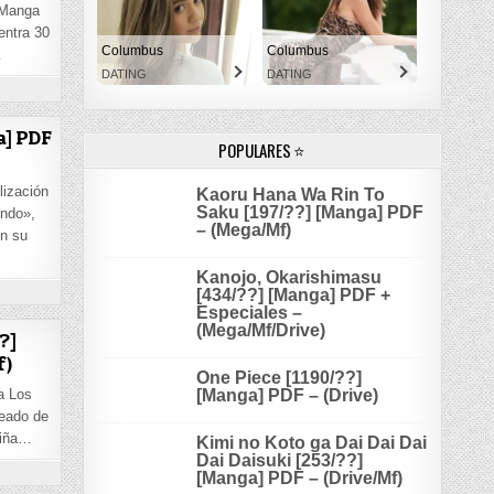
 Manga
entra 30
Columbus
Columbus
…
DATING
DATING
ON TOARU KAGAKU NO RAILGUN [170/??] [MANGA] PDF – (MEGA/MF)
a] PDF
POPULARES ⭐
lización
Kaoru Hana Wa Rin To
Saku [197/??] [Manga] PDF
undo»,
– (Mega/Mf)
on su
Kanojo, Okarishimasu
ON REBUILD WORLD [82/??] [MANGA] PDF – (MEGA/MF/DRIVE)
[434/??] [Manga] PDF +
Especiales –
(Mega/Mf/Drive)
?]
f)
One Piece [1190/??]
[Manga] PDF – (Drive)
a Los
eado de
niña…
Kimi no Koto ga Dai Dai Dai
Dai Daisuki [253/??]
EN TENGOKU DAIMAKYŌ [82/??] [MANGA] PDF – (MEGA/MF)
[Manga] PDF – (Drive/Mf)