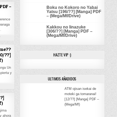
 PDF –
Boku no Kokoro no Yabai
Yatsu [196/??] [Manga] PDF
– (Mega/Mf/Drive)
ference
Iwanaga
Kakkou no Iinazuke
…
[306/??] [Manga] PDF –
(Mega/Mf/Drive)
ON KYOKOU SUIRI [51/??] [MANGA] PDF – (MEGA/MF)
T
MF/DRIVE)
ame??
HAZTE VIP :)
40/??]
f)
anga Un
pierta y
ULTIMOS AÑADIDOS
ON ORE NO GENJITSU WA REN’AI GAME?? KA TO OMOTTARA INOCHIGAKE [40/??] [MANGA] PD
T
ATM ojisan isekai de
F)
moteki ga tomaranai!
?]
[12/??] [Manga] PDF –
f)
(Mega/Mf)
jima
 y ahora