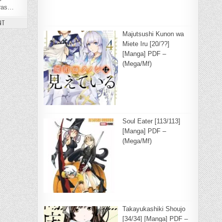
tras…
ON BUNGOU STRAY DOGS [126/??] [MANGA] PDF – (MEGA/MF)
NT
F – (MEGA/MF)
Majutsushi Kunon wa
Miete Iru [20/??]
[Manga] PDF –
(Mega/Mf)
Soul Eater [113/113]
[Manga] PDF –
(Mega/Mf)
Takayukashiki Shoujo
[34/34] [Manga] PDF –