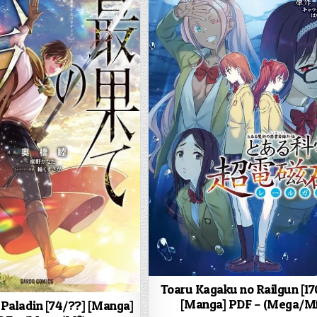
Toaru Kagaku no Railgun [17
[Manga] PDF – (Mega/M
 Paladin [74/??] [Manga]