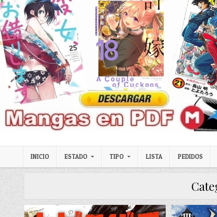
Skip to content
LexMangas
Descargar mangas en pdf por mega y mediafire
INICIO
ESTADO
TIPO
LISTA
PEDIDOS
Cate