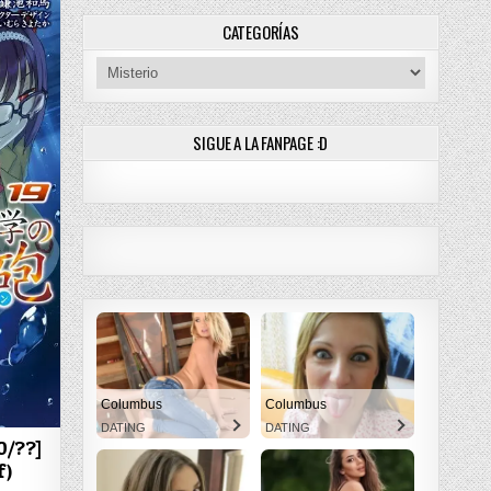
CATEGORÍAS
Categorías
SIGUE A LA FANPAGE :D
Columbus
Columbus
DATING
DATING
0/??]
f)