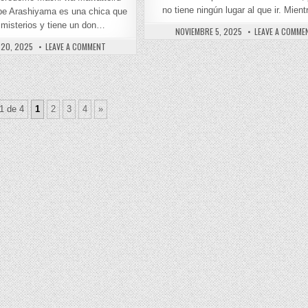
no tiene ningún lugar al que ir. Mien
pe Arashiyama es una chica que
 misterios y tiene un don…
PUBLISHED DATE:
NOVIEMBRE 5, 2025
LEAVE A COMME
D DATE:
ON SOREDEMO MACHI WA MAWATTEIRU [103/??] [MANGA] PD
20, 2025
LEAVE A COMMENT
HEN [08/08] [MANGA] PDF – (MEGA/MF/DRIVE)
1 de 4
1
2
3
4
»