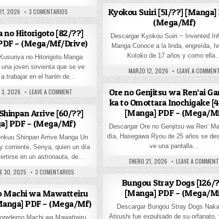
NGA] PDF – (MEGA/MF)
HED DATE:
EN SENTAI DAISHIKKAKU [213/??] [MANGA] PDF – (MEGA/MF)
Kyokou Suiri [51/??] [Manga]
21, 2026
3 COMENTARIOS
(Mega/Mf)
 no Hitorigoto [82/??]
Descargar Kyokou Suiri ~ Invented In
PDF – (Mega/Mf/Drive)
Manga Conoce a la linda, engreída, 
Kotoko de 17 años y como ella
Kusuriya no Hitorigoto Manga
na joven sirvienta que se ve
PUBLISHED DATE:
MARZO 12, 2026
LEAVE A COMMEN
 a trabajar en el harén de…
ED DATE:
ON KUSURIYA NO HITORIGOTO [82/??] [MANGA] PDF – (MEGA/
Ore no Genjitsu wa Ren’ai G
 3, 2026
LEAVE A COMMENT
SHA [66/??] [MANGA] PDF – (MEGA/MF/DRIVE)
ka to Omottara Inochigake [
[Manga] PDF – (Mega/M
hinpan Arrive [60/??]
a] PDF – (Mega/Mf)
Descargar Ore no Genjitsu wa Ren’ M
día, Hasegawa Ryou de 25 años se des
enkuu Shinpan Arrive Manga Un
ve una pantalla…
 corriente, Senya, quien un día
ertirse en un astronauta, de…
PUBLISHED DATE:
ENERO 21, 2026
LEAVE A COMMEN
D DATE:
EN TENKUU SHINPAN ARRIVE [60/??] [MANGA] PDF – (MEGA/M
E 30, 2025
3 COMENTARIOS
[55/??] [MANGA] PDF – (MEGA/MF)
Bungou Stray Dogs [126/?
[Manga] PDF – (Mega/M
 Machi wa Mawatteiru
[Manga] PDF – (Mega/Mf)
Descargar Bungou Stray Dogs Naka
Atsushi fue expulsado de su orfanato,
Soredemo Machi wa Mawatteiru