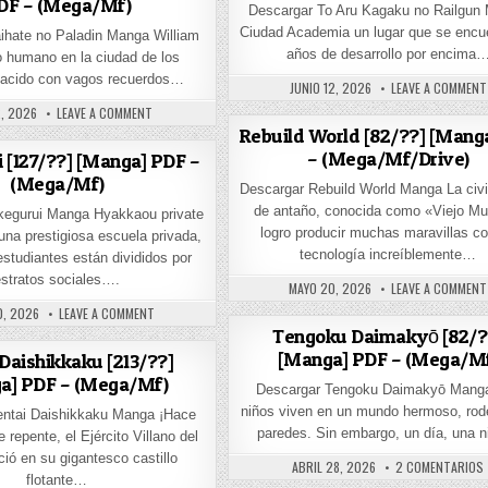
DF – (Mega/Mf)
Descargar To Aru Kagaku no Railgun
Ciudad Academia un lugar que se encu
ihate no Paladin Manga William
años de desarrollo por encima
o humano en la ciudad de los
Nacido con vagos recuerdos…
PUBLISHED DATE:
JUNIO 12, 2026
LEAVE A COMMENT
HED DATE:
ON SAIHATE NO PALADIN [74/??] [MANGA] PDF – (MEGA/MF)
2, 2026
LEAVE A COMMENT
Rebuild World [82/??] [Mang
] PDF – (MEGA/MF/DRIVE)
– (Mega/Mf/Drive)
 [127/??] [Manga] PDF –
(Mega/Mf)
Descargar Rebuild World Manga La civi
de antaño, conocida como «Viejo M
kegurui Manga Hyakkaou private
logro producir muchas maravillas c
na prestigiosa escuela privada,
tecnología increíblemente…
estudiantes están divididos por
estratos sociales….
PUBLISHED DATE:
MAYO 20, 2026
LEAVE A COMMENT
HED DATE:
ON KAKEGURUI [127/??] [MANGA] PDF – (MEGA/MF)
 PDF – (MEGA/MF/DRIVE)
0, 2026
LEAVE A COMMENT
Tengoku Daimakyō [82/?
[Manga] PDF – (Mega/M
 Daishikkaku [213/??]
a] PDF – (Mega/Mf)
Descargar Tengoku Daimakyō Mang
niños viven en un mundo hermoso, rod
entai Daishikkaku Manga ¡Hace
paredes. Sin embargo, un día, una 
 repente, el Ejército Villano del
ió en su gigantesco castillo
PUBLISHED DATE:
ABRIL 28, 2026
2 COMENTARIOS
flotante…