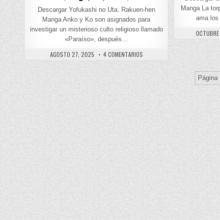
Manga La tor
Descargar Yofukashi no Uta: Rakuen-hen
ama los
Manga Anko y Ko son asignados para
investigar un misterioso culto religioso llamado
PUBLISHE
OCTUBRE 
«Paraíso», después…
PUBLISHED DATE:
EN YOFUKASHI NO UTA: RAKUEN-
AGOSTO 27, 2025
4 COMENTARIOS
Página 