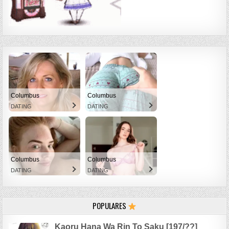
Columbus
Columbus
DATING
DATING
Columbus
Columbus
DATING
DATING
POPULARES
Kaoru Hana Wa Rin To Saku [197/??]