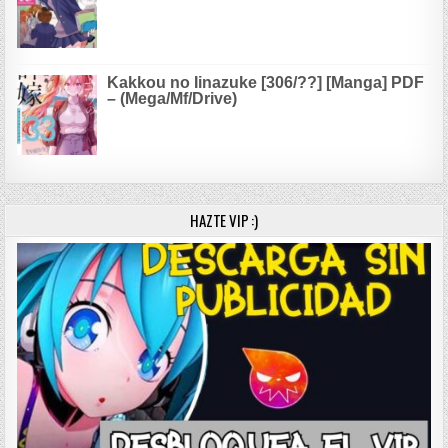
Kakkou no Iinazuke [306/??] [Manga] PDF
– (Mega/Mf/Drive)
HAZTE VIP :)