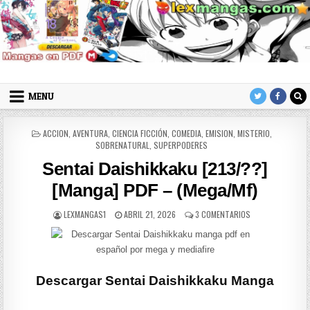
Skip to content
LexMangas
Descargar mangas en pdf por mega y mediafire
MENU
POSTED IN
ACCION
,
AVENTURA
,
CIENCIA FICCIÓN
,
COMEDIA
,
EMISION
,
MISTERIO
,
SOBRENATURAL
,
SUPERPODERES
Sentai Daishikkaku [213/??]
[Manga] PDF – (Mega/Mf)
AUTHOR:
PUBLISHED DATE:
EN SENTAI DAISHI
LEXMANGAS1
ABRIL 21, 2026
3 COMENTARIOS
Descargar Sentai Daishikkaku Manga