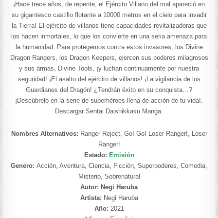
¡Hace trece años, de repente, el Ejército Villano del mal apareció en
su gigantesco castillo flotante a 10000 metros en el cielo para invadir
la Tierra! El ejército de villanos tiene capacidades revitalizadoras que
los hacen inmortales, lo que los convierte en una seria amenaza para
la humanidad. Para protegernos contra estos invasores, los Divine
Dragon Rangers, los Dragon Keepers, ejercen sus poderes milagrosos
y sus armas, Divine Tools, ¡y luchan continuamente por nuestra
seguridad! ¡El asalto del ejército de villanos! ¡La vigilancia de los
Guardianes del Dragón! ¿Tendrán éxito en su conquista…?
¡Descúbrelo en la serie de superhéroes llena de acción de tu vida!.
Descargar Sentai Daishikkaku Manga.
Nombres Alternativos:
Ranger Reject, Go! Go! Loser Ranger!, Loser
Ranger!
Estado:
Emisión
Genero:
Acción, Aventura, Ciencia, Ficción, Superpoderes, Comedia,
Misterio, Sobrenatural
Autor: Negi Haruba
Artista:
Negi Haruba
Año:
2021