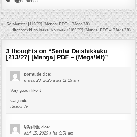
Tagged
manga
Navegación de entradas
← Re:Monster [115/??] [Manga] PDF – (Mega/Mf)
Hitoribocchi no Isekai Kouryaku [185/??] [Manga] PDF – (Mega/Mf) →
3 thoughts on “
Sentai Daishikkaku
[213/??] [Manga] PDF – (Mega/Mf)
”
porntude
dice:
marzo 23, 2026 a las 11:19 am
Very good i like it
Cargando...
Responder
啪啪导航
dice:
abril 15, 2026 a las 5:51 am