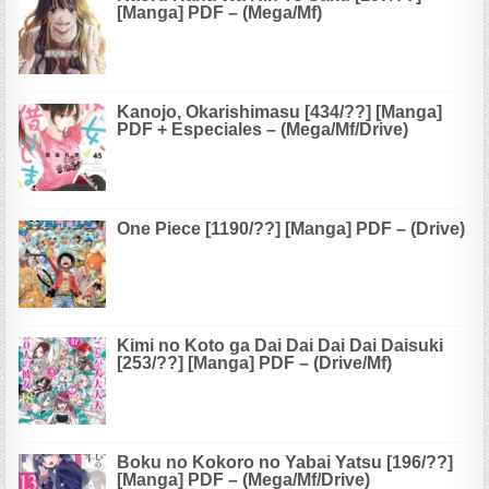
[Manga] PDF – (Mega/Mf)
Kanojo, Okarishimasu [434/??] [Manga]
PDF + Especiales – (Mega/Mf/Drive)
One Piece [1190/??] [Manga] PDF – (Drive)
Kimi no Koto ga Dai Dai Dai Dai Daisuki
[253/??] [Manga] PDF – (Drive/Mf)
Boku no Kokoro no Yabai Yatsu [196/??]
[Manga] PDF – (Mega/Mf/Drive)