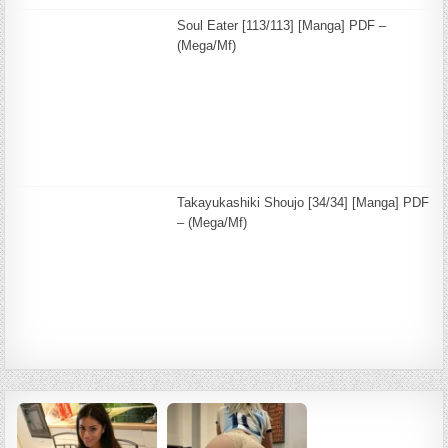
Soul Eater [113/113] [Manga] PDF –
(Mega/Mf)
Takayukashiki Shoujo [34/34] [Manga] PDF
– (Mega/Mf)