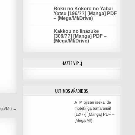
Boku no Kokoro no Yabai
Yatsu [196/??] [Manga] PDF
– (Mega/Mf/Drive)
Kakkou no Iinazuke
[306/??] [Manga] PDF –
(Mega/Mf/Drive)
HAZTE VIP :)
ULTIMOS AÑADIDOS
ATM ojisan isekai de
moteki ga tomaranai!
ega/Mf) →
[12/??] [Manga] PDF –
(Mega/Mf)