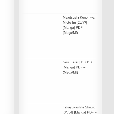
Majutsushi Kunon wa
Miete Iru [20/??]
[Manga] PDF –
(Mega/Mf)
Soul Eater [113/113]
[Manga] PDF –
(Mega/Mf)
Takayukashiki Shoujo
[34/34] [Manga] PDF –