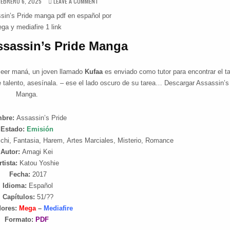
PUBLISHED DATE:
ON ASSASSIN’S PRIDE [51/??] [MANGA] PDF – (MEGA
FEBRERO 6, 2025
LEAVE A COMMENT
ssassin’s Pride Manga
oseer maná, un joven llamado
Kufaa
es enviado como tutor para encontrar el ta
ne talento, asesínala. – ese el lado oscuro de su tarea… Descargar Assassin’s
Manga.
bre:
Assassin’s Pride
Estado:
Emisión
chi, Fantasia, Harem, Artes Marciales, Misterio, Romance
Autor:
Amagi Kei
rtista:
Katou Yoshie
Fecha:
2017
Idioma:
Español
Capítulos:
51/??
dores:
Mega
–
Mediafire
Formato:
PDF