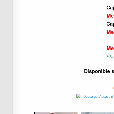
Cap
Me
Cap
Me
Me
⚡(
Ac
Disponible 