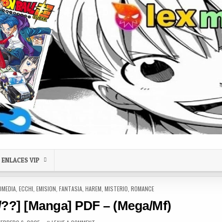
ENLACES VIP
OMEDIA
,
ECCHI
,
EMISION
,
FANTASIA
,
HAREM
,
MISTERIO
,
ROMANCE
1/??] [Manga] PDF – (Mega/Mf)