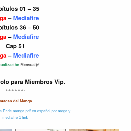
ítulos 01 – 35
ga
–
Mediafire
ítulos 36 – 50
ga
–
Mediafire
Cap 51
ga
–
Mediafire
tualización
Mensual)⚡
solo para Miembros Vip.
*************
Imagen del Manga