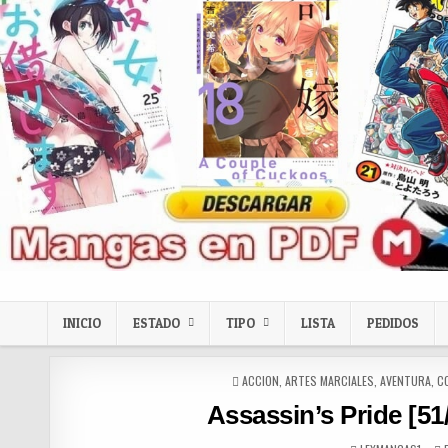
Skip to content
LexMangas
Descargar mangas en pdf por mega y mediafire
INICIO
ESTADO
TIPO
LISTA
PEDIDOS
POSTED IN
ACCION
,
ARTES MARCIALES
,
AVENTURA
,
C
Assassin’s Pride [5