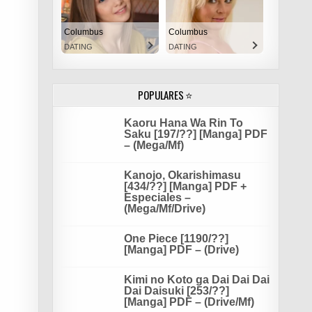
Columbus
Columbus
DATING
DATING
POPULARES ⭐
Kaoru Hana Wa Rin To
Saku [197/??] [Manga] PDF
– (Mega/Mf)
Kanojo, Okarishimasu
[434/??] [Manga] PDF +
Especiales –
(Mega/Mf/Drive)
One Piece [1190/??]
[Manga] PDF – (Drive)
Kimi no Koto ga Dai Dai Dai
Dai Daisuki [253/??]
[Manga] PDF – (Drive/Mf)