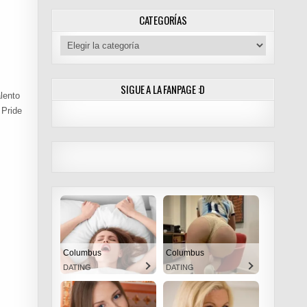
/MF)
CATEGORÍAS
Categorías
SIGUE A LA FANPAGE :D
lento
 Pride
Columbus
Columbus
DATING
DATING