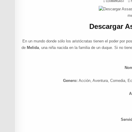
AUTHOR:
LEXMANGAS1
Descargar A
En un mundo donde sólo los aristócratas tienen el poder por p
de
Melida
, una niña nacida en la familia de un duque. Si no tie
Nom
Genero:
Acción, Aventura, Comedia, Ec
A
Servi