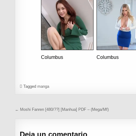
Columbus
Columbus
Tagged
manga
Navegación de entradas
← Moshi Fanren [480/??] [Manhua] PDF – (Mega/Mf)
Deja un comentario