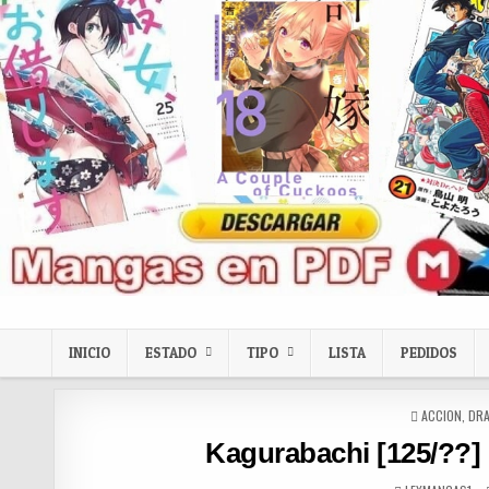
Skip to content
LexMangas
Descargar mangas en pdf por mega y mediafire
INICIO
ESTADO
TIPO
LISTA
PEDIDOS
POSTED IN
ACCION
,
DR
Kagurabachi [125/??]