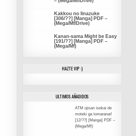
– (Mega/Mf/Drive)
Kakkou no Iinazuke
[306/??] [Manga] PDF –
(Mega/Mf/Drive)
Kanan-sama Might be Easy
[191/??] [Manga] PDF –
(Mega/Mf)
HAZTE VIP :)
ULTIMOS AÑADIDOS
ATM ojisan isekai de
moteki ga tomaranai!
[12/??] [Manga] PDF –
(Mega/Mf)