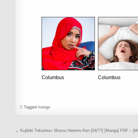
Columbus
Columbus
Tagged
manga
Navegación de entradas
← Kujibiki Tokushou: Musou Haremu Ken [54/??] [Manga] PDF – (M