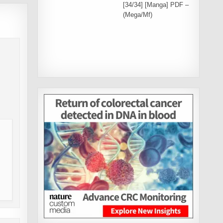
[34/34] [Manga] PDF –
(Mega/Mf)