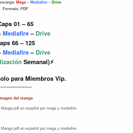
escarga:
Mega
–
Mediafire –
Drive
Formato:
PDF
Caps 01 – 65
–
Mediafire
–
Drive
aps 66 – 125
–
Mediafire
–
Drive
lización
Semanal)⚡
solo para Miembros Vip.
**********************
Imagen del manga