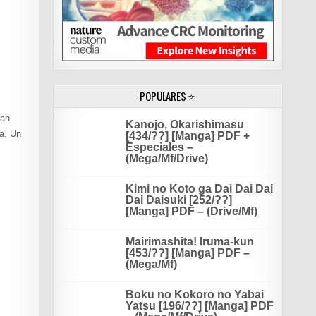
POPULARES ⭐
ran
Kanojo, Okarishimasu
ia. Un
[434/??] [Manga] PDF +
Especiales –
(Mega/Mf/Drive)
Kimi no Koto ga Dai Dai Dai
Dai Daisuki [252/??]
[Manga] PDF – (Drive/Mf)
Mairimashita! Iruma-kun
[453/??] [Manga] PDF –
(Mega/Mf)
Boku no Kokoro no Yabai
Yatsu [196/??] [Manga] PDF