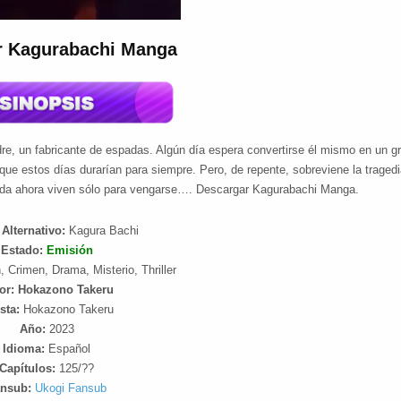
r Kagurabachi Manga
re, un fabricante de espadas. Algún día espera convertirse él mismo en un g
que estos días durarían para siempre. Pero, de repente, sobreviene la traged
ada ahora viven sólo para vengarse…. Descargar Kagurabachi Manga.
Alternativo:
Kagura Bachi
Estado:
Emisión
, Crimen, Drama, Misterio, Thriller
or: Hokazono Takeru
sta:
Hokazono Takeru
Año:
2023
Idioma:
Español
Capítulos:
125/??
nsub:
Ukogi Fansub