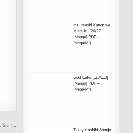
Majutsushi Kunon wa
Miete Iru [20/??]
[Manga] PDF –
(Mega/Mf)
Soul Eater [113/113]
[Manga] PDF –
(Mega/Mf)
f/Drive) →
Takayukashiki Shoujo