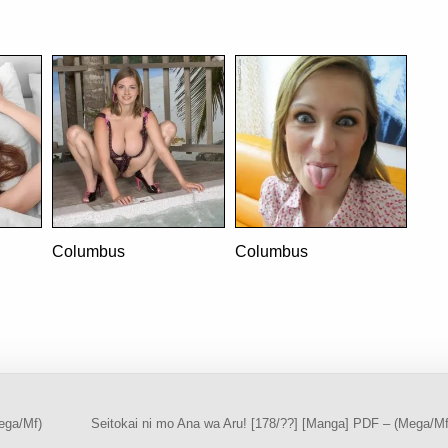
——————-
Columbus
Columbus
ega/Mf)
Seitokai ni mo Ana wa Aru! [178/??] [Manga] PDF – (Mega/M