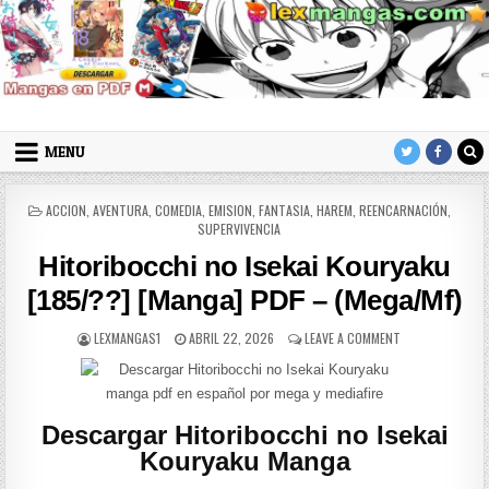
Skip to content
LexMangas
Descargar mangas en pdf por mega y mediafire
MENU
POSTED IN
ACCION
,
AVENTURA
,
COMEDIA
,
EMISION
,
FANTASIA
,
HAREM
,
REENCARNACIÓN
,
SUPERVIVENCIA
Hitoribocchi no Isekai Kouryaku
[185/??] [Manga] PDF – (Mega/Mf)
AUTHOR:
PUBLISHED DATE:
ON HITORIBOCCH
LEXMANGAS1
ABRIL 22, 2026
LEAVE A COMMENT
Descargar Hitoribocchi no Isekai
Kouryaku Manga