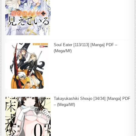
Soul Eater [113/113] [Manga] PDF –
(Mega/Mf)
Takayukashiki Shoujo [34/34] [Manga] PDF
– (Mega/Mf)