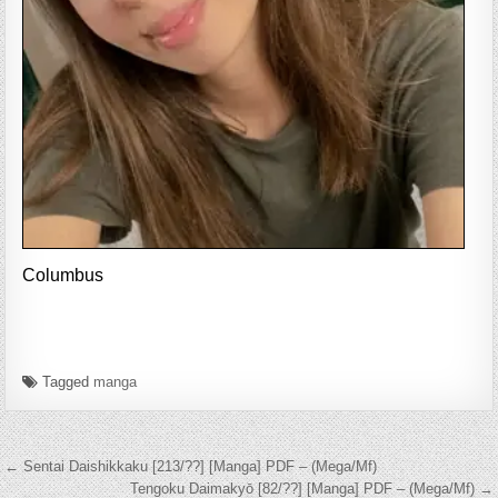
Columbus
Tagged
manga
Navegación de entradas
← Sentai Daishikkaku [213/??] [Manga] PDF – (Mega/Mf)
Tengoku Daimakyō [82/??] [Manga] PDF – (Mega/Mf) →