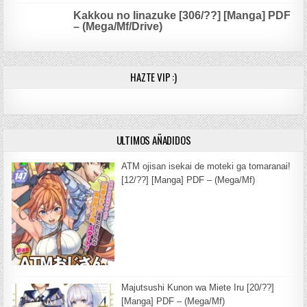
Kakkou no Iinazuke [306/??] [Manga] PDF
– (Mega/Mf/Drive)
HAZTE VIP :)
ULTIMOS AÑADIDOS
ATM ojisan isekai de moteki ga tomaranai!
[12/??] [Manga] PDF – (Mega/Mf)
Majutsushi Kunon wa Miete Iru [20/??]
[Manga] PDF – (Mega/Mf)