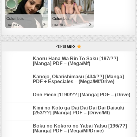
Columbus
Columbus
DATING
DATING
POPULARES
Kaoru Hana Wa Rin To Saku [197/??]
[Manga] PDF – (Mega/Mf)
Kanojo, Okarishimasu [434/??] [Manga]
PDF + Especiales – (Mega/Mf/Drive)
One Piece [1190/??] [Manga] PDF – (Drive)
Kimi no Koto ga Dai Dai Dai Dai Daisuki
[253/??] [Manga] PDF – (Drive/Mf)
Boku no Kokoro no Yabai Yatsu [196/??]
[Manga] PDF – (Mega/Mf/Drive)