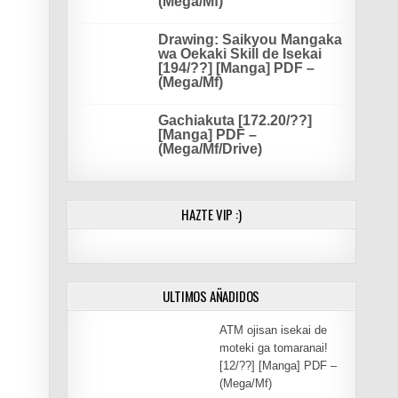
(Mega/Mf)
Drawing: Saikyou Mangaka
wa Oekaki Skill de Isekai
[194/??] [Manga] PDF –
(Mega/Mf)
Gachiakuta [172.20/??]
[Manga] PDF –
(Mega/Mf/Drive)
HAZTE VIP :)
ULTIMOS AÑADIDOS
ATM ojisan isekai de
moteki ga tomaranai!
[12/??] [Manga] PDF –
(Mega/Mf)