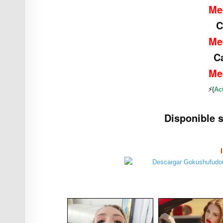
Me
C
Me
C
Me
⚡(
Ac
Disponible 