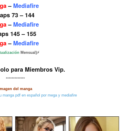
ga
–
Mediafire
aps 73 – 144
ga
–
Mediafire
aps 145 – 155
ga
–
Mediafire
tualización
Mensual)⚡
solo para Miembros Vip.
*************
Imagen del manga
——————-