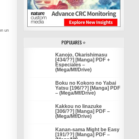
on un
POPULARES ⭐
Kanojo, Okarishimasu
[434/??] [Manga] PDF +
Especiales –
(Mega/Mf/Drive)
Boku no Kokoro no Yabai
Yatsu [196/??] [Manga] PDF
– (Mega/Mf/Drive)
Kakkou no Iinazuke
[306/??] [Manga] PDF –
(Mega/Mf/Drive)
Kanan-sama Might be Easy
[191/??] [Manga] PDF –