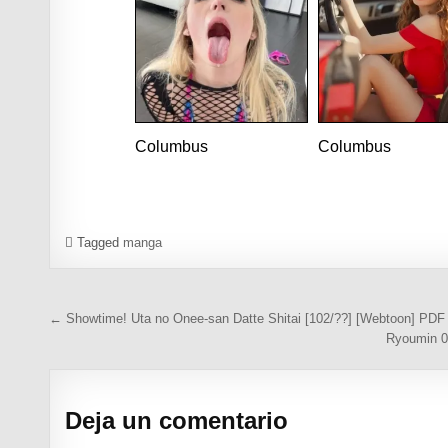
Columbus
Columbus
Tagged
manga
Navegación de entradas
← Showtime! Uta no Onee-san Datte Shitai [102/??] [Webtoon] PDF
Ryoumin 0
Deja un comentario