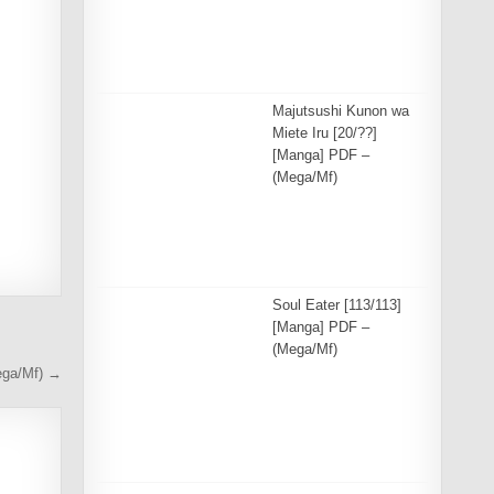
Majutsushi Kunon wa
Miete Iru [20/??]
[Manga] PDF –
(Mega/Mf)
Soul Eater [113/113]
[Manga] PDF –
(Mega/Mf)
ega/Mf) →