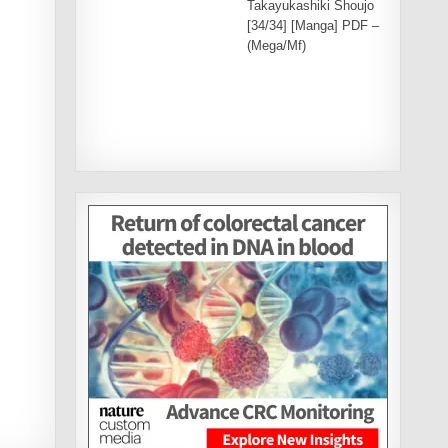
Takayukashiki Shoujo
[34/34] [Manga] PDF –
(Mega/Mf)