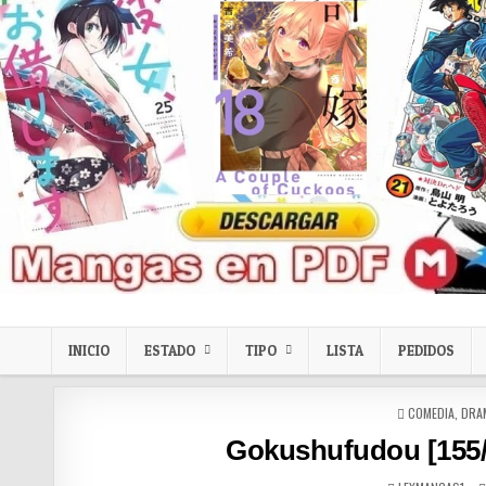
Skip to content
LexMangas
Descargar mangas en pdf por mega y mediafire
INICIO
ESTADO
TIPO
LISTA
PEDIDOS
POSTED IN
COMEDIA
,
DRA
Gokushufudou [155/