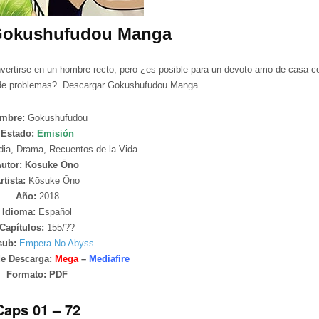
Gokushufudou Manga
vertirse en un hombre recto, pero ¿es posible para un devoto amo de casa c
 de problemas?. Descargar Gokushufudou Manga.
mbre:
Gokushufudou
Estado:
Emisión
ia, Drama, Recuentos de la Vida
Autor: Kōsuke Ōno
rtista:
Kōsuke Ōno
Año:
2018
Idioma:
Español
Capítulos:
155/??
sub:
Empera No Abyss
de Descarga:
Mega
–
Mediafire
Formato:
PDF
Caps 01 – 72