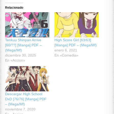
Relacionado
Tenkuu Shinpan Arrive
High Score Girl [63/63]
[60/??] [Manga] PDF –
[Manga] PDF – (Mega/Mf)
(Mega/Mf)
enero 6, 2021
diciembre 30, 2025
En «Comedia»
En «Accion»
Descargar High School
DxD [76/76] [Manga] PDF
– (Mega/Mf)
noviembre 7, 2020