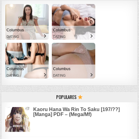
Columbus
Columbus
DATING
DATING
Columbus
Columbus
DATING
DATING
POPULARES
Kaoru Hana Wa Rin To Saku [197/??]
[Manga] PDF – (Mega/Mf)