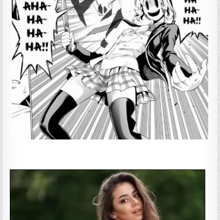
——————-