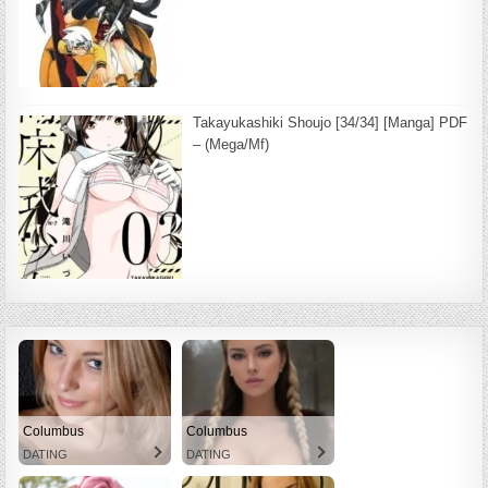
Takayukashiki Shoujo [34/34] [Manga] PDF
– (Mega/Mf)
Columbus
Columbus
DATING
DATING