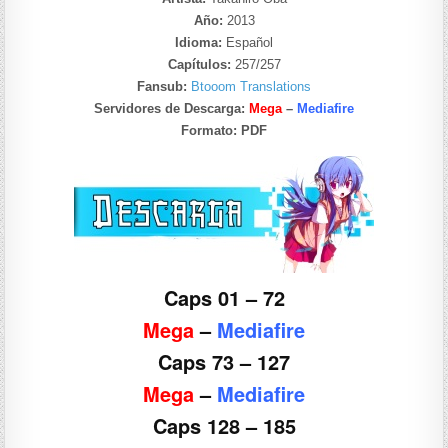
Año:
2013
Idioma:
Español
Capítulos:
257/257
Fansub:
Btooom Translations
Servidores de Descarga:
Mega
–
Mediafire
Formato:
PDF
Caps 01 – 72
Mega
–
Mediafire
Caps 73 – 127
Mega
–
Mediafire
Caps 128 – 185