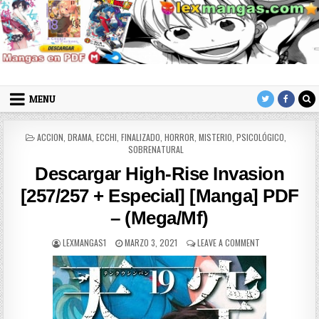
Skip to content
LexMangas
Descargar mangas en pdf por mega y mediafire
MENU
POSTED IN
ACCION
,
DRAMA
,
ECCHI
,
FINALIZADO
,
HORROR
,
MISTERIO
,
PSICOLÓGICO
,
SOBRENATURAL
Descargar High-Rise Invasion
[257/257 + Especial] [Manga] PDF
– (Mega/Mf)
AUTHOR:
PUBLISHED DATE:
ON DESCARGAR HI
LEXMANGAS1
MARZO 3, 2021
LEAVE A COMMENT