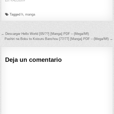
En «Accion»
Tagged
h
,
manga
Navegación de entradas
← Descargar Hello World [05/??] [Manga] PDF – (Mega/Mf)
Pashiri na Boku to Koisuru Banchou [77/77] [Manga] PDF – (Mega/Mf) →
Deja un comentario