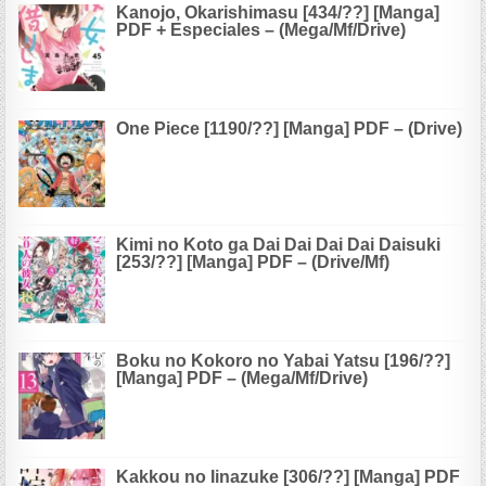
Kanojo, Okarishimasu [434/??] [Manga]
PDF + Especiales – (Mega/Mf/Drive)
One Piece [1190/??] [Manga] PDF – (Drive)
Kimi no Koto ga Dai Dai Dai Dai Daisuki
[253/??] [Manga] PDF – (Drive/Mf)
Boku no Kokoro no Yabai Yatsu [196/??]
[Manga] PDF – (Mega/Mf/Drive)
Kakkou no Iinazuke [306/??] [Manga] PDF