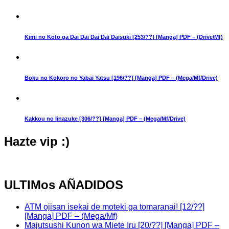
Kimi no Koto ga Dai Dai Dai Dai Daisuki [253/??] [Manga] PDF – (Drive/Mf)
Boku no Kokoro no Yabai Yatsu [196/??] [Manga] PDF – (Mega/Mf/Drive)
Kakkou no Iinazuke [306/??] [Manga] PDF – (Mega/Mf/Drive)
Hazte vip :)
ULTIMos AÑADIDOS
ATM ojisan isekai de moteki ga tomaranai! [12/??]
[Manga] PDF – (Mega/Mf)
Majutsushi Kunon wa Miete Iru [20/??] [Manga] PDF –