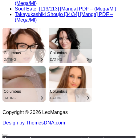
(Mega/Mf)
Soul Eater [113/113] [Manga] PDF – (Mega/Mf)
Takayukashiki Shoujo [34/34] [Manga] PDF –
(Mega/Mf)
Columbus
Columbus
DATING
DATING
Columbus
Columbus
DATING
DATING
Copyright © 2026 LexMangas
Design by ThemesDNA.com
Scroll