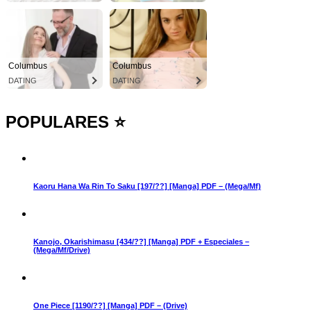
Columbus
Columbus
DATING
DATING
POPULARES ⭐
Kaoru Hana Wa Rin To Saku [197/??] [Manga] PDF – (Mega/Mf)
Kanojo, Okarishimasu [434/??] [Manga] PDF + Especiales –
(Mega/Mf/Drive)
One Piece [1190/??] [Manga] PDF – (Drive)