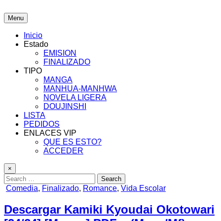
Skip
to
LexMangas
Descargar mangas en pdf por mega y mediafire
Menu
content
Inicio
Estado
EMISION
FINALIZADO
TIPO
MANGA
MANHUA-MANHWA
NOVELA LIGERA
DOUJINSHI
LISTA
PEDIDOS
ENLACES VIP
QUE ES ESTO?
ACCEDER
×
Search
for:
Posted
Comedia
,
Finalizado
,
Romance
,
Vida Escolar
in
Descargar Kamiki Kyoudai Okotowari