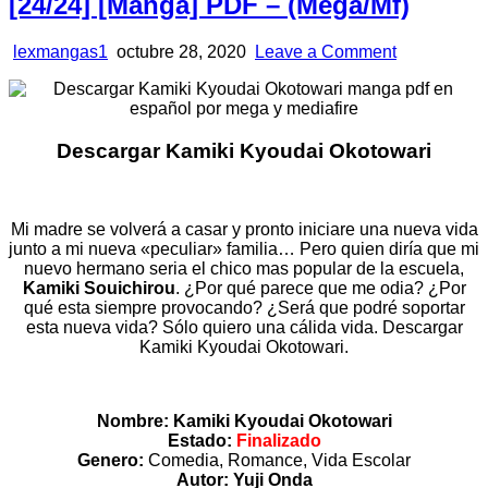
[24/24] [Manga] PDF – (Mega/Mf)
Author:
Published
on
lexmangas1
octubre 28, 2020
Leave a Comment
Date:
Descargar
Kamiki
Kyoudai
Okotowari
Descargar Kamiki Kyoudai Okotowari
[24/24]
[Manga]
PDF
–
(Mega/Mf)
Mi madre se volverá a casar y pronto iniciare una nueva vida
junto a mi nueva «peculiar» familia… Pero quien diría que mi
nuevo hermano seria el chico mas popular de la escuela,
Kamiki Souichirou
. ¿Por qué parece que me odia? ¿Por
qué esta siempre provocando? ¿Será que podré soportar
esta nueva vida? Sólo quiero una cálida vida. Descargar
Kamiki Kyoudai Okotowari.
Nombre: Kamiki Kyoudai Okotowari
Estado:
Finalizado
Genero:
Comedia, Romance, Vida Escolar
Autor: Yuji Onda