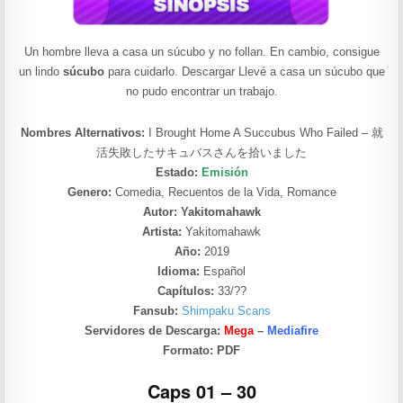
Un hombre lleva a casa un súcubo y no follan. En cambio, consigue
un lindo
súcubo
para cuidarlo. Descargar Llevé a casa un súcubo que
no pudo encontrar un trabajo.
Nombres Alternativos:
I Brought Home A Succubus Who Failed – 就
活失敗したサキュバスさんを拾いました
Estado:
Emisión
Genero:
Comedia, Recuentos de la Vida, Romance
Autor: Yakitomahawk
Artista:
Yakitomahawk
Año:
2019
Idioma:
Español
Capítulos:
33/??
Fansub:
Shimpaku Scans
Servidores de Descarga:
Mega
–
Mediafire
Formato:
PDF
Caps 01 – 30