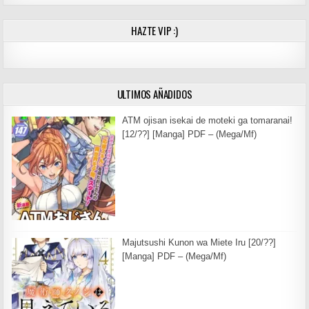
HAZTE VIP :)
ULTIMOS AÑADIDOS
ATM ojisan isekai de moteki ga tomaranai!
[12/??] [Manga] PDF – (Mega/Mf)
Majutsushi Kunon wa Miete Iru [20/??]
[Manga] PDF – (Mega/Mf)