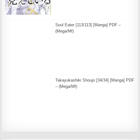
Soul Eater [113/113] [Manga] PDF –
(Mega/Mf)
Takayukashiki Shoujo [34/34] [Manga] PDF
– (Mega/Mf)