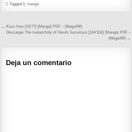
Tagged
ll
,
manga
Navegación de entradas
← Kuzu Inou [20/??] [Manga] PDF – (Mega/Mf)
Descargar The melancholy of Haruhi Suzumiya [104/104] [Manga] PDF –
(Mega/Mf) →
Deja un comentario