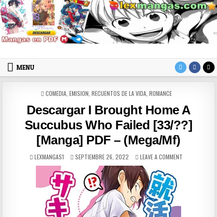
Skip to content
LexMangas
Descargar mangas en pdf por mega y mediafire
MENU
POSTED IN
COMEDIA
,
EMISION
,
RECUENTOS DE LA VIDA
,
ROMANCE
Descargar I Brought Home A
Succubus Who Failed [33/??]
[Manga] PDF – (Mega/Mf)
AUTHOR:
PUBLISHED DATE:
ON DESCARGAR
LEXMANGAS1
SEPTIEMBRE 26, 2022
LEAVE A COMMENT