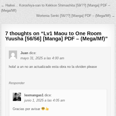
Navegación de entradas
← Haikei… Koroshiya-san to Kekkon Shimashita [59/??] [Manga] PDF –
(Mega/Mf)
Wortenia Senki [56/??] [Manga] PDF – (Mega/Mf) →
7 thoughts on “
Lv1 Maou to One Room
Yuusha [56/56] [Manga] PDF – (Mega/Mf)
”
Juan
dice:
mayo 31, 2025 a las 4:00 am
hola! a un no an actualizado esta obra no la olviden please
Responder
lexmangas1
dice:
junio 1, 2025 a las 4:05 am
Gracias por avisar