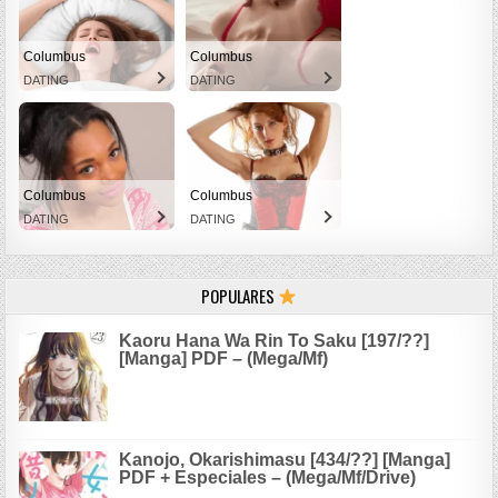
Columbus
Columbus
DATING
DATING
Columbus
Columbus
DATING
DATING
POPULARES
Kaoru Hana Wa Rin To Saku [197/??]
[Manga] PDF – (Mega/Mf)
Kanojo, Okarishimasu [434/??] [Manga]
PDF + Especiales – (Mega/Mf/Drive)