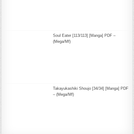
Soul Eater [113/113] [Manga] PDF –
(Mega/Mf)
Takayukashiki Shoujo [34/34] [Manga] PDF
– (Mega/Mf)