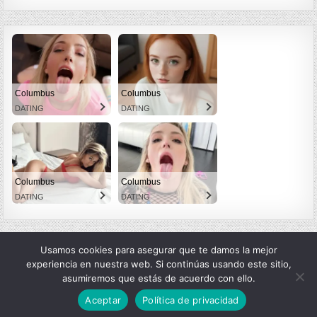
Columbus
Columbus
DATING
DATING
Columbus
Columbus
DATING
DATING
Usamos cookies para asegurar que te damos la mejor
experiencia en nuestra web. Si continúas usando este sitio,
asumiremos que estás de acuerdo con ello.
Copyright © 2026 LexMangas
Aceptar
Política de privacidad
Design by ThemesDNA.com