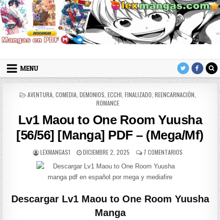
Skip to content
LexMangas
Descargar mangas en pdf por mega y mediafire
MENU
POSTED IN
AVENTURA
,
COMEDIA
,
DEMONIOS
,
ECCHI
,
FINALIZADO
,
REENCARNACIÓN
,
ROMANCE
Lv1 Maou to One Room Yuusha
[56/56] [Manga] PDF – (Mega/Mf)
AUTHOR:
PUBLISHED DATE:
EN LV1 MAOU TO
LEXMANGAS1
DICIEMBRE 2, 2025
7 COMENTARIOS
Descargar Lv1 Maou to One Room Yuusha
Manga