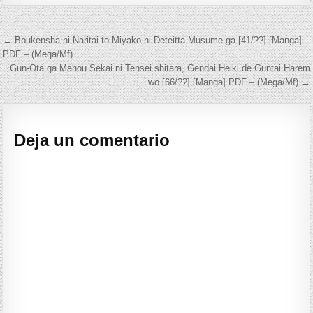
Navegación de entradas
← Boukensha ni Naritai to Miyako ni Deteitta Musume ga [41/??] [Manga]
PDF – (Mega/Mf)
Gun-Ota ga Mahou Sekai ni Tensei shitara, Gendai Heiki de Guntai Harem
wo [66/??] [Manga] PDF – (Mega/Mf) →
Deja un comentario