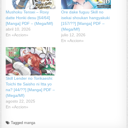
Mushoku Tensei – Roxy
Ore dake fuguu Skill no
datte Honki desu [64/64]
isekai shoukan hangyakuki
[Manga] PDF – (Mega/Mf)
[157/??] [Manga] PDF –
abril 10, 2026
(Mega/Mf)
En «Accion»
julio 12, 2026
En «Accion»
Skill Lender no Torikaeshi:
Toichi tte Saisho ni Itta yo
na? [44/??] [Manga] PDF –
(Mega/Mf)
agosto 22, 2025
En «Accion»
Tagged
manga