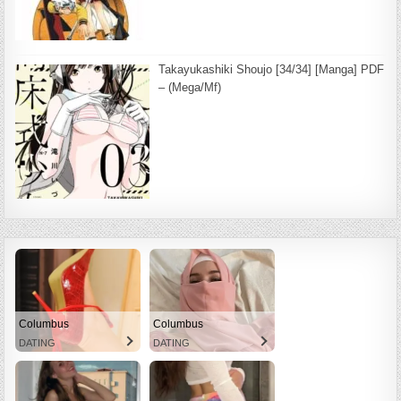
Takayukashiki Shoujo [34/34] [Manga] PDF
– (Mega/Mf)
Columbus
Columbus
DATING
DATING