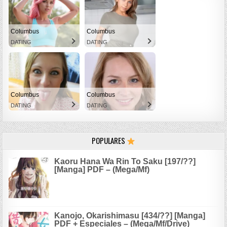
Columbus
Columbus
DATING
DATING
Columbus
Columbus
DATING
DATING
POPULARES
Kaoru Hana Wa Rin To Saku [197/??]
[Manga] PDF – (Mega/Mf)
Kanojo, Okarishimasu [434/??] [Manga]
PDF + Especiales – (Mega/Mf/Drive)