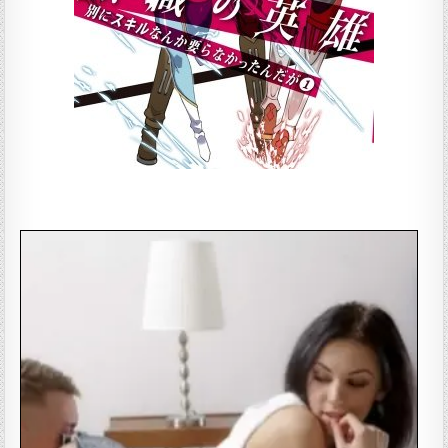
—————–