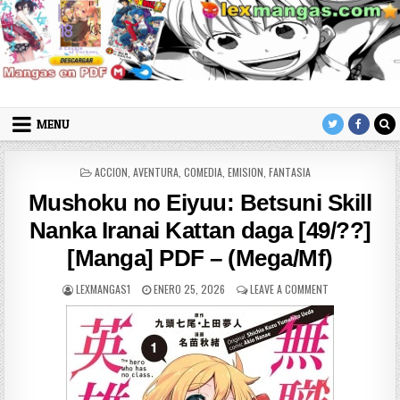
Skip to content
LexMangas
Descargar mangas en pdf por mega y mediafire
MENU
POSTED IN
ACCION
,
AVENTURA
,
COMEDIA
,
EMISION
,
FANTASIA
Mushoku no Eiyuu: Betsuni Skill
Nanka Iranai Kattan daga [49/??]
[Manga] PDF – (Mega/Mf)
AUTHOR:
PUBLISHED DATE:
ON MUSHOKU NO 
LEXMANGAS1
ENERO 25, 2026
LEAVE A COMMENT