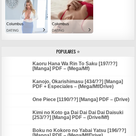
Columbus
Columbus
DATING
DATING
POPULARES ⭐
Kaoru Hana Wa Rin To Saku [197/??]
[Manga] PDF – (Mega/Mf)
Kanojo, Okarishimasu [434/??] [Manga]
PDF + Especiales – (Mega/Mf/Drive)
One Piece [1190/??] [Manga] PDF – (Drive)
Kimi no Koto ga Dai Dai Dai Dai Daisuki
[253/??] [Manga] PDF – (Drive/Mf)
Boku no Kokoro no Yabai Yatsu [196/??]
[Manga] PDF – (Mega/Mf/Drive)