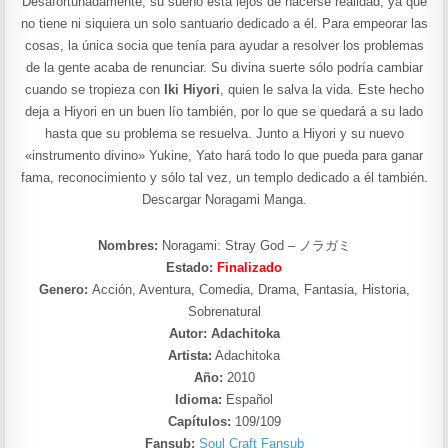
Desafortunadamente, su sueño está lejos de hacerse realidad, ya que
no tiene ni siquiera un solo santuario dedicado a él. Para empeorar las
cosas, la única socia que tenía para ayudar a resolver los problemas
de la gente acaba de renunciar. Su divina suerte sólo podría cambiar
cuando se tropieza con
Iki Hiyori
, quien le salva la vida. Este hecho
deja a Hiyori en un buen lío también, por lo que se quedará a su lado
hasta que su problema se resuelva. Junto a Hiyori y su nuevo
«instrumento divino» Yukine, Yato hará todo lo que pueda para ganar
fama, reconocimiento y sólo tal vez, un templo dedicado a él también.
Descargar Noragami Manga.
Nombres:
Noragami: Stray God – ノラガミ
Estado:
Finalizado
Genero:
Acción, Aventura, Comedia, Drama, Fantasia, Historia,
Sobrenatural
Autor: Adachitoka
Artista:
Adachitoka
Año:
2010
Idioma:
Español
Capítulos:
109/109
Fansub:
Soul Craft Fansub