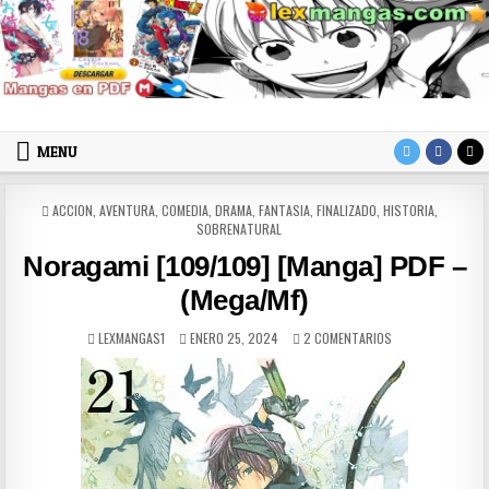
Skip to content
LexMangas
Descargar mangas en pdf por mega y mediafire
MENU
POSTED IN
ACCION
,
AVENTURA
,
COMEDIA
,
DRAMA
,
FANTASIA
,
FINALIZADO
,
HISTORIA
,
SOBRENATURAL
Noragami [109/109] [Manga] PDF –
(Mega/Mf)
AUTHOR:
PUBLISHED DATE:
EN NORAGAMI [109
LEXMANGAS1
ENERO 25, 2024
2 COMENTARIOS