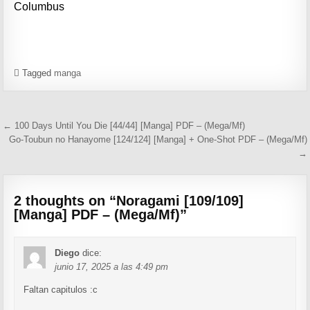
Columbus
Tagged
manga
Navegación de entradas
← 100 Days Until You Die [44/44] [Manga] PDF – (Mega/Mf)
Go-Toubun no Hanayome [124/124] [Manga] + One-Shot PDF – (Mega/Mf)
→
2 thoughts on “
Noragami [109/109]
[Manga] PDF – (Mega/Mf)
”
Diego
dice:
junio 17, 2025 a las 4:49 pm
Faltan capitulos :c