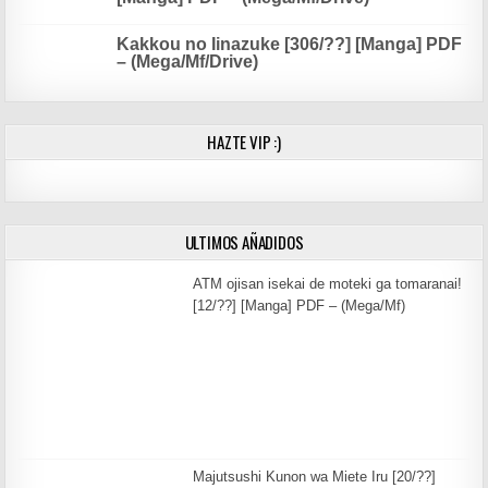
Kakkou no Iinazuke [306/??] [Manga] PDF
– (Mega/Mf/Drive)
HAZTE VIP :)
ULTIMOS AÑADIDOS
ATM ojisan isekai de moteki ga tomaranai!
[12/??] [Manga] PDF – (Mega/Mf)
Majutsushi Kunon wa Miete Iru [20/??]