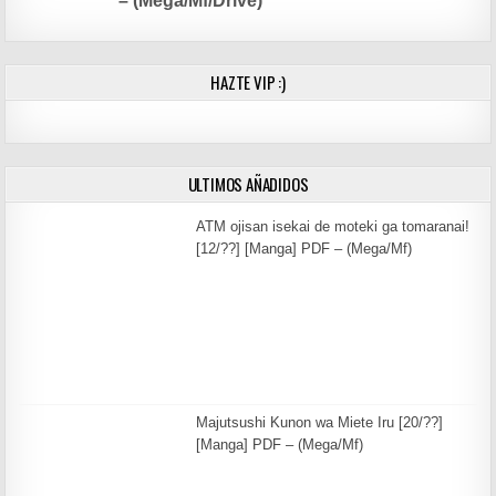
– (Mega/Mf/Drive)
HAZTE VIP :)
ULTIMOS AÑADIDOS
ATM ojisan isekai de moteki ga tomaranai!
[12/??] [Manga] PDF – (Mega/Mf)
Majutsushi Kunon wa Miete Iru [20/??]
[Manga] PDF – (Mega/Mf)