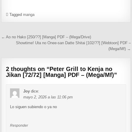
Tagged
manga
Navegación de entradas
← Ao no Hako [250/??] [Manga] PDF – (Mega/Drive)
Showtime! Uta no Onee-san Datte Shitai [102/??] [Webtoon] PDF –
(Mega/Mf) →
2 thoughts on “
Peter Grill to Kenja no
Jikan [72/72] [Manga] PDF – (Mega/Mf)
”
Joy
dice:
mayo 2, 2026 a las 11:06 pm
Lo siguen subiendo o ya no
Responder