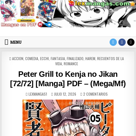
Skip to content
LexMangas
Descargar mangas en pdf por mega y mediafire
MENU
POSTED IN
ACCION
,
COMEDIA
,
ECCHI
,
FANTASIA
,
FINALIZADO
,
HAREM
,
RECUENTOS DE LA
VIDA
,
ROMANCE
Peter Grill to Kenja no Jikan
[72/72] [Manga] PDF – (Mega/Mf)
AUTHOR:
PUBLISHED DATE:
EN PETER GRILL TO
LEXMANGAS1
JULIO 12, 2026
2 COMENTARIOS