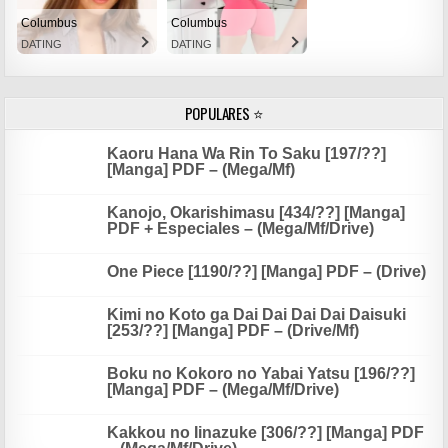
Columbus
Columbus
DATING
DATING
POPULARES ⭐
Kaoru Hana Wa Rin To Saku [197/??]
[Manga] PDF – (Mega/Mf)
Kanojo, Okarishimasu [434/??] [Manga]
PDF + Especiales – (Mega/Mf/Drive)
One Piece [1190/??] [Manga] PDF – (Drive)
Kimi no Koto ga Dai Dai Dai Dai Daisuki
[253/??] [Manga] PDF – (Drive/Mf)
Boku no Kokoro no Yabai Yatsu [196/??]
[Manga] PDF – (Mega/Mf/Drive)
Kakkou no Iinazuke [306/??] [Manga] PDF