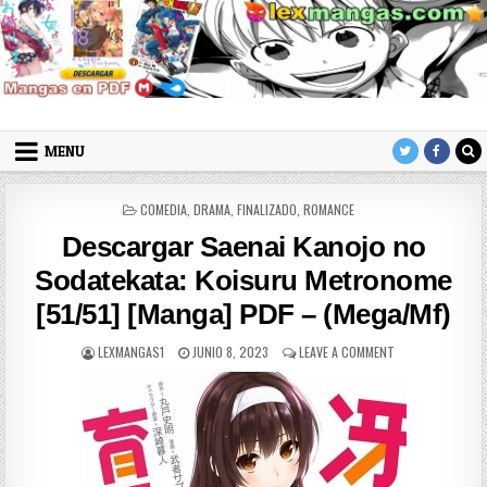
Skip to content
LexMangas
Descargar mangas en pdf por mega y mediafire
MENU
POSTED IN
COMEDIA
,
DRAMA
,
FINALIZADO
,
ROMANCE
Descargar Saenai Kanojo no
Sodatekata: Koisuru Metronome
[51/51] [Manga] PDF – (Mega/Mf)
AUTHOR:
PUBLISHED DATE:
ON DESCARGAR SA
LEXMANGAS1
JUNIO 8, 2023
LEAVE A COMMENT