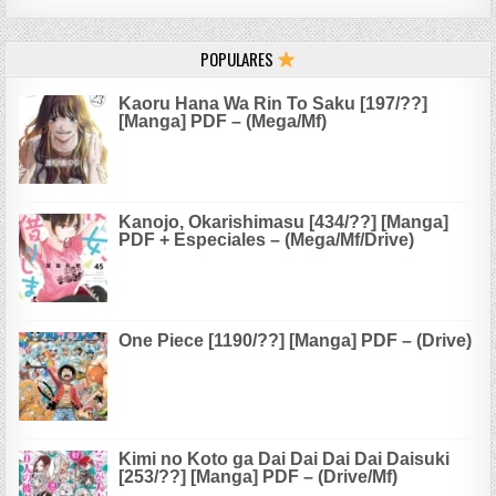
POPULARES
Kaoru Hana Wa Rin To Saku [197/??]
[Manga] PDF – (Mega/Mf)
Kanojo, Okarishimasu [434/??] [Manga]
PDF + Especiales – (Mega/Mf/Drive)
One Piece [1190/??] [Manga] PDF – (Drive)
Kimi no Koto ga Dai Dai Dai Dai Daisuki
[253/??] [Manga] PDF – (Drive/Mf)