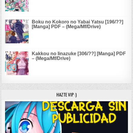
Boku no Kokoro no Yabai Yatsu [196/??]
[Manga] PDF – (Mega/Mf/Drive)
Kakkou no Iinazuke [306/??] [Manga] PDF
– (Mega/Mf/Drive)
HAZTE VIP :)