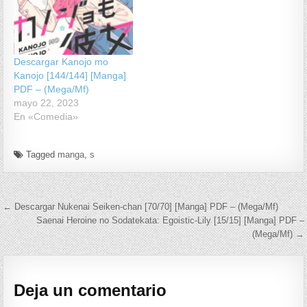
Descargar Kanojo mo
Kanojo [144/144] [Manga]
PDF – (Mega/Mf)
mayo 22, 2023
En «Comedia»
Tagged
manga
,
s
Navegación de entradas
← Descargar Nukenai Seiken-chan [70/70] [Manga] PDF – (Mega/Mf)
Saenai Heroine no Sodatekata: Egoistic-Lily [15/15] [Manga] PDF –
(Mega/Mf) →
Deja un comentario