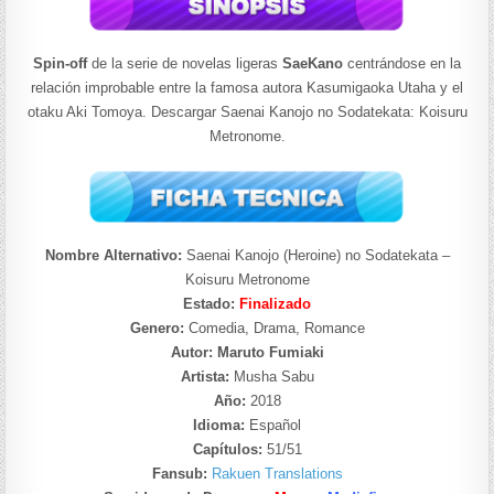
Spin-off
de la serie de novelas ligeras
SaeKano
centrándose en la
relación improbable entre la famosa autora Kasumigaoka Utaha y el
otaku Aki Tomoya. Descargar Saenai Kanojo no Sodatekata: Koisuru
Metronome.
Nombre Alternativo:
Saenai Kanojo (Heroine) no Sodatekata –
Koisuru Metronome
Estado:
Finalizado
Genero:
Comedia, Drama, Romance
Autor: Maruto Fumiaki
Artista:
Musha Sabu
Año:
2018
Idioma:
Español
Capítulos:
51/51
Fansub:
Rakuen Translations