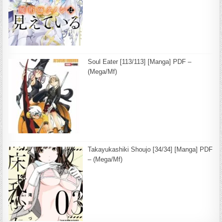
Soul Eater [113/113] [Manga] PDF –
(Mega/Mf)
Takayukashiki Shoujo [34/34] [Manga] PDF
– (Mega/Mf)