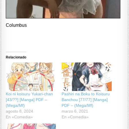
Columbus
Relacionado
Koi ni koisuru Yukari-chan
Pashiri na Boku to Koisuru
[43/??] [Manga] PDF –
Banchou [77/77] [Manga]
(Mega/Mf)
PDF – (Mega/Mf)
agosto 8, 2024
marzo 6, 2021
En «Comedia»
En «Comedia»