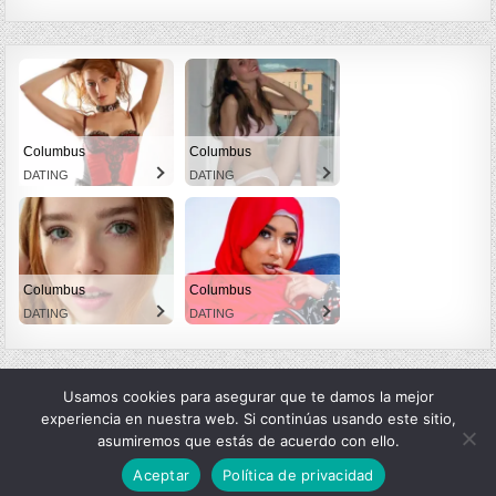
Columbus
Columbus
DATING
DATING
Columbus
Columbus
DATING
DATING
Usamos cookies para asegurar que te damos la mejor
experiencia en nuestra web. Si continúas usando este sitio,
asumiremos que estás de acuerdo con ello.
Copyright © 2026 LexMangas
Aceptar
Política de privacidad
Design by ThemesDNA.com