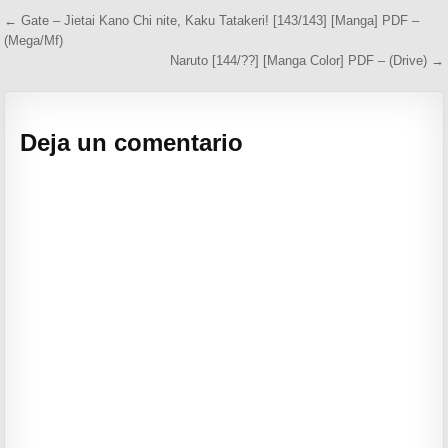
Navegación de entradas
← Gate – Jietai Kano Chi nite, Kaku Tatakeri! [143/143] [Manga] PDF –
(Mega/Mf)
Naruto [144/??] [Manga Color] PDF – (Drive) →
Deja un comentario