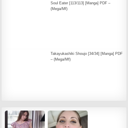
Soul Eater [113/113] [Manga] PDF –
(Mega/Mf)
Takayukashiki Shoujo [34/34] [Manga] PDF
– (Mega/Mf)