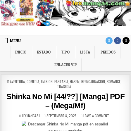
Skip to content
LexMangas
Descargar mangas en pdf por mega y mediafire
MENU
INICIO
ESTADO
TIPO
LISTA
PEDIDOS
ENLACES VIP
POSTED IN
AVENTURA
,
COMEDIA
,
EMISION
,
FANTASIA
,
HAREM
,
REENCARNACIÓN
,
ROMANCE
,
TRAGEDIA
Shinka No Mi [44/??] [Manga] PDF
– (Mega/Mf)
AUTHOR:
PUBLISHED DATE:
ON SHINKA NO 
LEXMANGAS1
SEPTIEMBRE 8, 2025
LEAVE A COMMENT