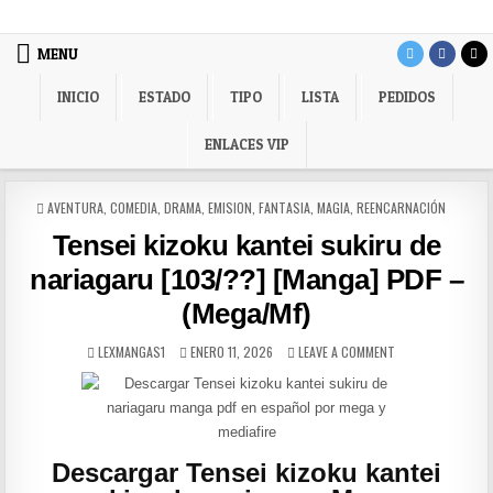
Skip to content
LexMangas
Descargar mangas en pdf por mega y mediafire
MENU
INICIO
ESTADO
TIPO
LISTA
PEDIDOS
ENLACES VIP
POSTED IN
AVENTURA
,
COMEDIA
,
DRAMA
,
EMISION
,
FANTASIA
,
MAGIA
,
REENCARNACIÓN
Tensei kizoku kantei sukiru de
nariagaru [103/??] [Manga] PDF –
(Mega/Mf)
AUTHOR:
PUBLISHED DATE:
ON TENSEI KIZOKU
LEXMANGAS1
ENERO 11, 2026
LEAVE A COMMENT
Descargar Tensei kizoku kantei