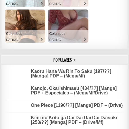
DATING
DATING
Columbus
Columbus
DATING
DATING
POPULARES ⭐
Kaoru Hana Wa Rin To Saku [197/??]
[Manga] PDF – (Mega/Mf)
Kanojo, Okarishimasu [434/??] [Manga]
PDF + Especiales – (Mega/Mf/Drive)
One Piece [1190/??] [Manga] PDF – (Drive)
Kimi no Koto ga Dai Dai Dai Dai Daisuki
[253/??] [Manga] PDF – (Drive/Mf)