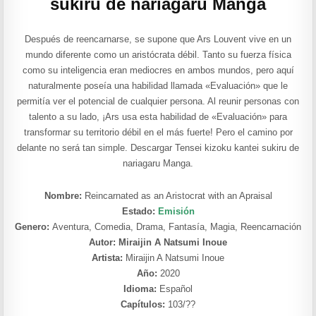
sukiru de nariagaru Manga
Después de reencarnarse, se supone que Ars Louvent vive en un
mundo diferente como un aristócrata débil. Tanto su fuerza física
como su inteligencia eran mediocres en ambos mundos, pero aquí
naturalmente poseía una habilidad llamada «Evaluación» que le
permitía ver el potencial de cualquier persona. Al reunir personas con
talento a su lado, ¡Ars usa esta habilidad de «Evaluación» para
transformar su territorio débil en el más fuerte! Pero el camino por
delante no será tan simple. Descargar Tensei kizoku kantei sukiru de
nariagaru Manga.
Nombre:
Reincarnated as an Aristocrat with an Apraisal
Estado:
Emisión
Genero:
Aventura, Comedia, Drama, Fantasía, Magia, Reencarnación
Autor: Miraijin A Natsumi Inoue
Artista:
Miraijin A Natsumi Inoue
Año:
2020
Idioma:
Español
Capítulos:
103/??