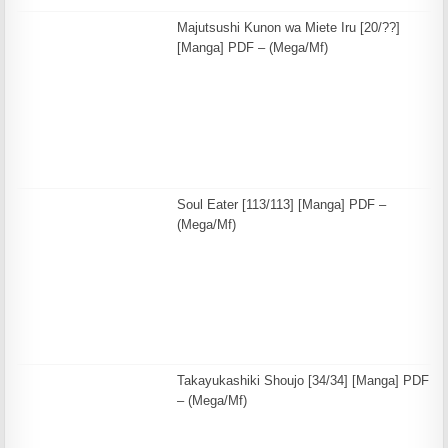
Majutsushi Kunon wa Miete Iru [20/??]
[Manga] PDF – (Mega/Mf)
Soul Eater [113/113] [Manga] PDF –
(Mega/Mf)
Takayukashiki Shoujo [34/34] [Manga] PDF
– (Mega/Mf)