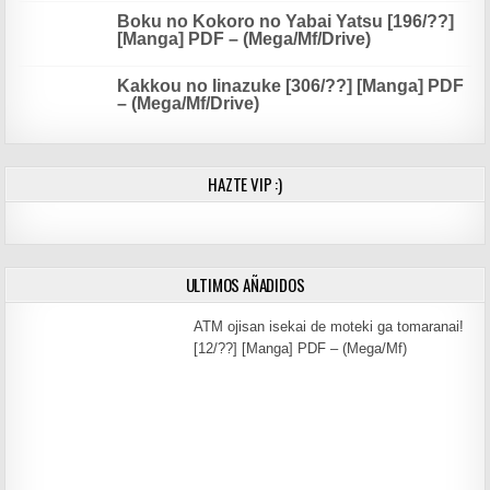
Boku no Kokoro no Yabai Yatsu [196/??]
[Manga] PDF – (Mega/Mf/Drive)
Kakkou no Iinazuke [306/??] [Manga] PDF
– (Mega/Mf/Drive)
HAZTE VIP :)
ULTIMOS AÑADIDOS
ATM ojisan isekai de moteki ga tomaranai!
[12/??] [Manga] PDF – (Mega/Mf)