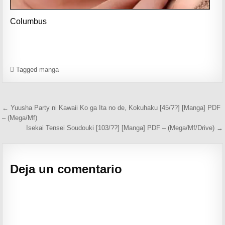
Columbus
Tagged
manga
Navegación de entradas
← Yuusha Party ni Kawaii Ko ga Ita no de, Kokuhaku [45/??] [Manga] PDF
– (Mega/Mf)
Isekai Tensei Soudouki [103/??] [Manga] PDF – (Mega/Mf/Drive) →
Deja un comentario