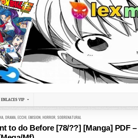
ENLACES VIP
IA
,
DRAMA
,
ECCHI
,
EMISION
,
HORROR
,
SOBRENATURAL
nt to do Before [78/??] [Manga] PDF –
(Mega/Mf)