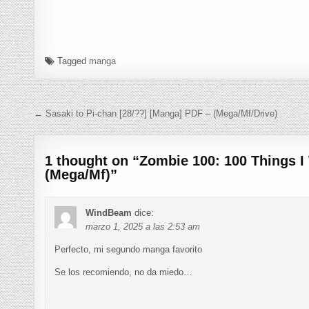
Tagged
manga
Navegación de entradas
← Sasaki to Pi-chan [28/??] [Manga] PDF – (Mega/Mf/Drive)
1 thought on “
Zombie 100: 100 Things I
(Mega/Mf)
”
WindBeam
dice:
marzo 1, 2025 a las 2:53 am
Perfecto, mi segundo manga favorito
Se los recomiendo, no da miedo…