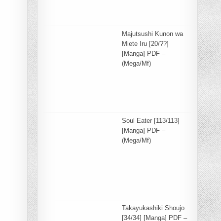
Majutsushi Kunon wa
Miete Iru [20/??]
[Manga] PDF –
(Mega/Mf)
Soul Eater [113/113]
[Manga] PDF –
(Mega/Mf)
Takayukashiki Shoujo
[34/34] [Manga] PDF –