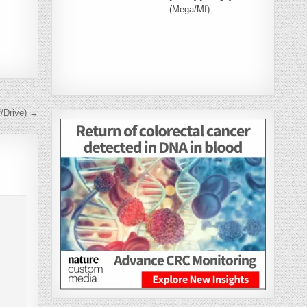
(Mega/Mf)
/Drive) →