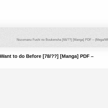
Nozomanu Fushi no Boukensha [66/??] [Manga] PDF – (Mega/Mf
 Want to do Before [78/??] [Manga] PDF –