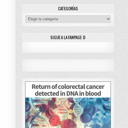
CATEGORÍAS
78/??] [MANGA] PDF – (MEGA/MF)
Categorías
SIGUE A LA FANPAGE :D