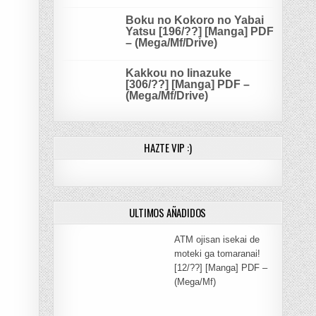
Boku no Kokoro no Yabai
Yatsu [196/??] [Manga] PDF
– (Mega/Mf/Drive)
Kakkou no Iinazuke
[306/??] [Manga] PDF –
(Mega/Mf/Drive)
HAZTE VIP :)
ULTIMOS AÑADIDOS
ATM ojisan isekai de
moteki ga tomaranai!
[12/??] [Manga] PDF –
(Mega/Mf)