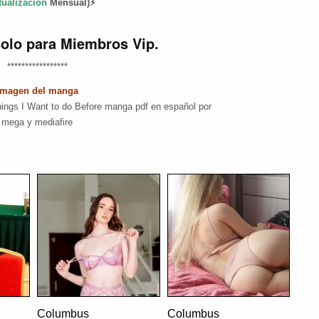
tualización
Mensual)⚡
solo para Miembros Vip.
*****************
Imagen del manga
——————-
Columbus
Columbus