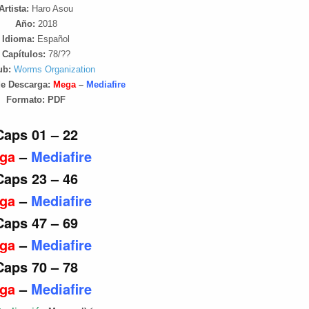
Artista:
Haro Asou
Año:
2018
Idioma:
Español
Capítulos:
78/??
ub:
Worms Organization
de Descarga:
Mega
–
Mediafire
Formato:
PDF
Caps 01 – 22
ga
–
Mediafire
Caps 23 – 46
ga
–
Mediafire
Caps 47 – 69
ga
–
Mediafire
Caps 70 – 78
ga
–
Mediafire