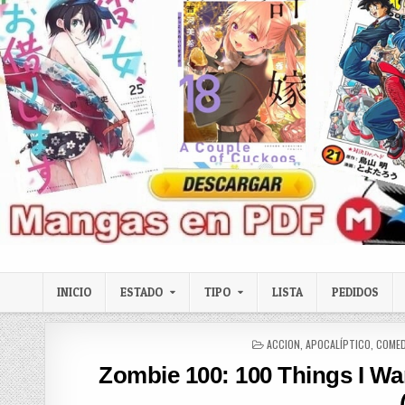
Skip to content
LexMangas
Descargar mangas en pdf por mega y mediafire
INICIO
ESTADO
TIPO
LISTA
PEDIDOS
POSTED IN
ACCION
,
APOCALÍPTICO
,
COMED
Zombie 100: 100 Things I Wa