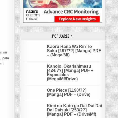
POPULARES ⭐
Kaoru Hana Wa Rin To
Saku [197/??] [Manga] PDF
en su
– (Mega/Mf)
, para
e I
Kanojo, Okarishimasu
[434/??] [Manga] PDF +
Especiales –
(Mega/Mf/Drive)
One Piece [1190/??]
[Manga] PDF – (Drive)
Kimi no Koto ga Dai Dai Dai
Dai Daisuki [253/??]
[Manga] PDF – (Drive/Mf)