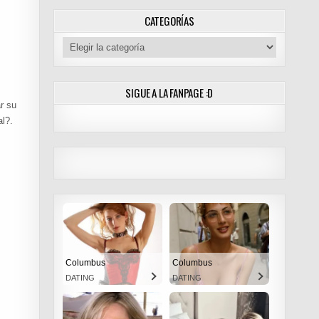
 [MANGA] PDF – (MEGA/MF)
CATEGORÍAS
Categorías
SIGUE A LA FANPAGE :D
r su
al?.
Columbus
Columbus
DATING
DATING