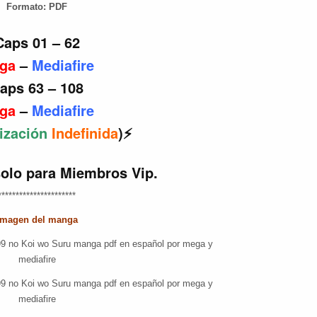
Formato:
PDF
Caps 01 – 62
ga
–
Mediafire
aps 63 – 108
ga
–
Mediafire
ización
Indefinida
)⚡
solo para Miembros Vip.
**********************
Imagen del manga