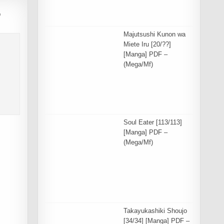
”
Majutsushi Kunon wa
Miete Iru [20/??]
[Manga] PDF –
(Mega/Mf)
Soul Eater [113/113]
[Manga] PDF –
(Mega/Mf)
Takayukashiki Shoujo
[34/34] [Manga] PDF –