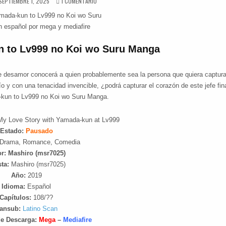
PUBLISHED DATE:
EN YAMADA-KUN TO LV999 NO KOI WO SURU [108/??]
SEPTIEMBRE 1, 2025
1 COMENTARIO
 to Lv999 no Koi wo Suru Manga
ste desamor conocerá a quien probablemente sea la persona que quiera captura
ío y con una tenacidad invencible, ¿podrá capturar el corazón de este jefe fin
kun to Lv999 no Koi wo Suru Manga.
My Love Story with Yamada-kun at Lv999
Estado:
Pausado
Drama, Romance, Comedia
or: Mashiro (msr7025)
sta:
Mashiro (msr7025)
Año:
2019
Idioma:
Español
Capítulos:
108/??
ansub:
Latino Scan
de Descarga:
Mega
–
Mediafire