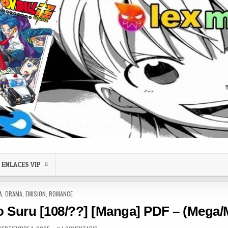
ENLACES VIP
 IN
A
,
DRAMA
,
EMISION
,
ROMANCE
 Suru [108/??] [Manga] PDF – (Mega/