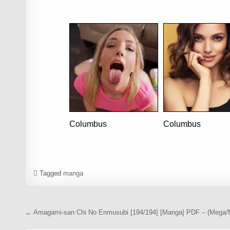
Columbus
Columbus
Tagged
manga
Navegación de entradas
← Amagami-san Chi No Enmusubi [194/194] [Manga] PDF – (Mega/M