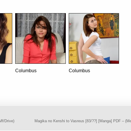
——————-
Columbus
Columbus
f/Drive)
Magika no Kenshi to Vasreus [83/??] [Manga] PDF – (M