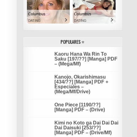
Columbus
Columbus
DATING
DATING
POPULARES ⭐
Kaoru Hana Wa Rin To
Saku [197/??] [Manga] PDF
– (Mega/Mf)
Kanojo, Okarishimasu
[434/??] [Manga] PDF +
Especiales –
(Mega/Mf/Drive)
One Piece [1190/??]
[Manga] PDF – (Drive)
Kimi no Koto ga Dai Dai Dai
Dai Daisuki [253/??]
[Manga] PDF – (Drive/Mf)