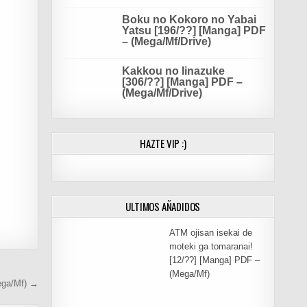
Boku no Kokoro no Yabai
Yatsu [196/??] [Manga] PDF
– (Mega/Mf/Drive)
Kakkou no Iinazuke
[306/??] [Manga] PDF –
(Mega/Mf/Drive)
HAZTE VIP :)
ULTIMOS AÑADIDOS
ATM ojisan isekai de
moteki ga tomaranai!
[12/??] [Manga] PDF –
(Mega/Mf)
ega/Mf) →