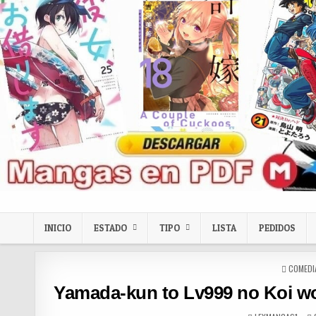
Skip to content
LexMangas
Descargar mangas en pdf por mega y mediafire
INICIO
ESTADO
TIPO
LISTA
PEDIDOS
POSTED
COMEDI
Yamada-kun to Lv999 no Koi wo