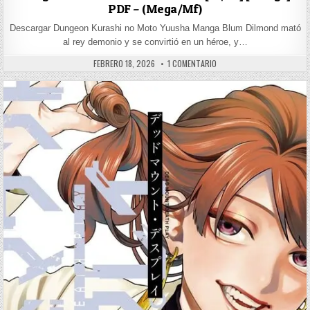
PDF – (Mega/Mf)
Descargar Dungeon Kurashi no Moto Yuusha Manga Blum Dilmond mató
al rey demonio y se convirtió en un héroe, y…
PUBLISHED DATE:
EN DUNGEON KURASHI NO M
FEBRERO 18, 2026
1 COMENTARIO