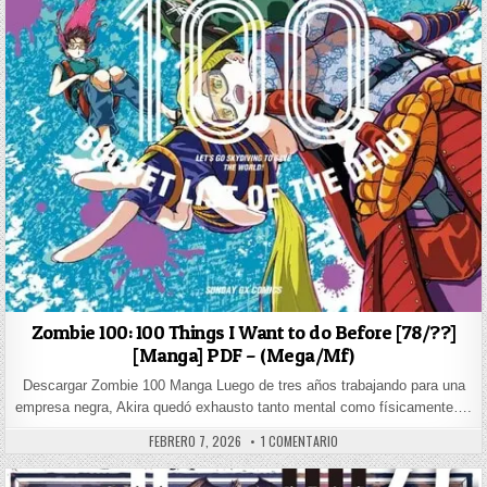
Zombie 100: 100 Things I Want to do Before [78/??]
[Manga] PDF – (Mega/Mf)
Descargar Zombie 100 Manga Luego de tres años trabajando para una
empresa negra, Akira quedó exhausto tanto mental como físicamente….
PUBLISHED DATE:
EN ZOMBIE 100: 100 THINGS
FEBRERO 7, 2026
1 COMENTARIO