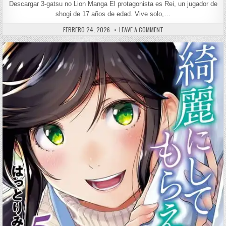
Descargar 3-gatsu no Lion Manga El protagonista es Rei, un jugador de
shogi de 17 años de edad. Vive solo,…
PUBLISHED DATE:
ON 3-GATSU NO LION [219
FEBRERO 24, 2026
LEAVE A COMMENT