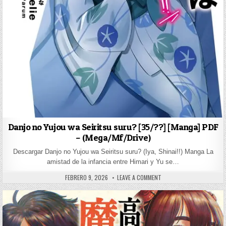
Danjo no Yujou wa Seiritsu suru? [35/??] [Manga] PDF
– (Mega/Mf/Drive)
Descargar Danjo no Yujou wa Seiritsu suru? (Iya, Shinai!!) Manga La
amistad de la infancia entre Himari y Yu se…
PUBLISHED DATE:
ON DANJO NO YUJOU WA SE
FEBRERO 9, 2026
LEAVE A COMMENT