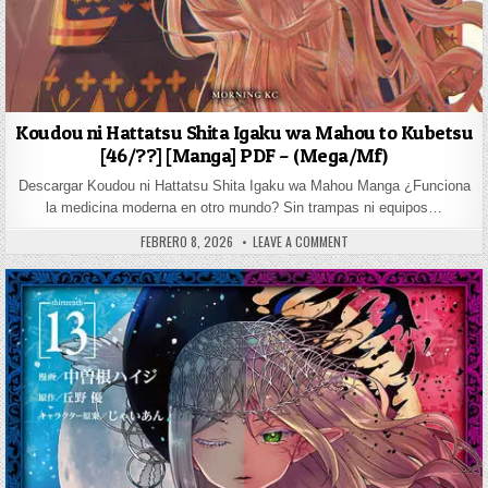
Koudou ni Hattatsu Shita Igaku wa Mahou to Kubetsu
[46/??] [Manga] PDF – (Mega/Mf)
Descargar Koudou ni Hattatsu Shita Igaku wa Mahou Manga ¿Funciona
la medicina moderna en otro mundo? Sin trampas ni equipos…
PUBLISHED DATE:
ON KOUDOU NI HATTATSU 
FEBRERO 8, 2026
LEAVE A COMMENT