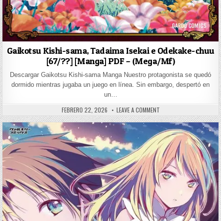
Gaikotsu Kishi-sama, Tadaima Isekai e Odekake-chuu
[67/??] [Manga] PDF – (Mega/Mf)
Descargar Gaikotsu Kishi-sama Manga Nuestro protagonista se quedó
dormido mientras jugaba un juego en línea. Sin embargo, despertó en
un…
PUBLISHED DATE:
ON GAIKOTSU KISHI-SAMA
FEBRERO 22, 2026
LEAVE A COMMENT