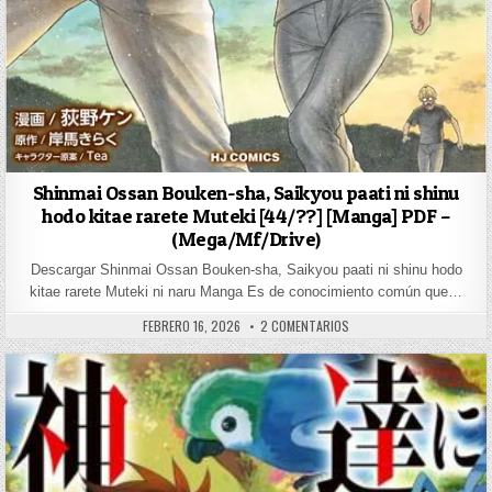
Shinmai Ossan Bouken-sha, Saikyou paati ni shinu
hodo kitae rarete Muteki [44/??] [Manga] PDF –
(Mega/Mf/Drive)
Descargar Shinmai Ossan Bouken-sha, Saikyou paati ni shinu hodo
kitae rarete Muteki ni naru Manga Es de conocimiento común que…
PUBLISHED DATE:
EN SHINMAI OSSAN BOUKEN
FEBRERO 16, 2026
2 COMENTARIOS