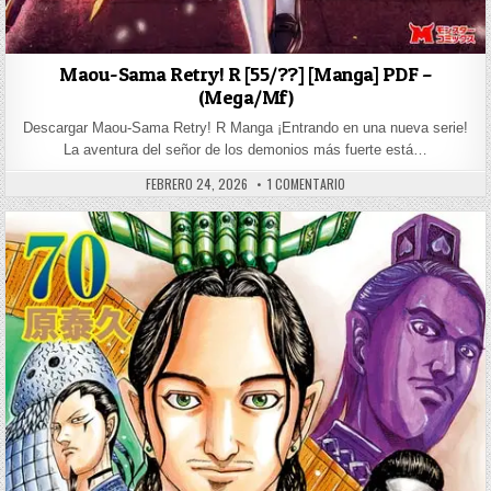
Maou-Sama Retry! R [55/??] [Manga] PDF –
(Mega/Mf)
Descargar Maou-Sama Retry! R Manga ¡Entrando en una nueva serie!
La aventura del señor de los demonios más fuerte está…
PUBLISHED DATE:
EN MAOU-SAMA RETRY! R [5
FEBRERO 24, 2026
1 COMENTARIO