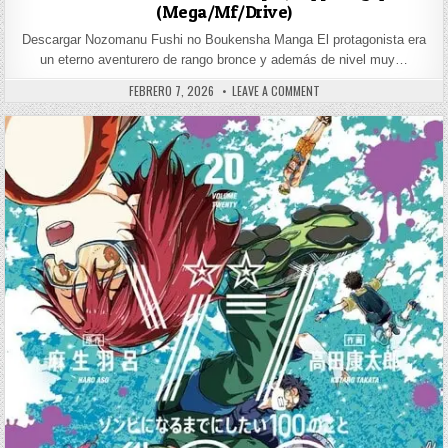
(Mega/Mf/Drive)
Descargar Nozomanu Fushi no Boukensha Manga El protagonista era
un eterno aventurero de rango bronce y además de nivel muy…
PUBLISHED DATE:
ON NOZOMANU FUSHI NO B
FEBRERO 7, 2026
LEAVE A COMMENT