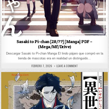
Sasaki to Pi-chan [28/??] [Manga] PDF –
(Mega/Mf/Drive)
Descargar Sasaki to Pi-chan Manga El lindo pájaro que compró en la
tienda de mascotas era en realidad un distinguido…
PUBLISHED DATE:
ON SASAKI TO PI-CHAN [2
FEBRERO 7, 2026
LEAVE A COMMENT