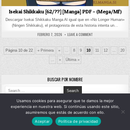
Isekai Shikkaku [62/??] [Manga] PDF – (Mega/Mf)
Descargar Isekai Shikkaku Manga Al igual que en «No Longer Human»
(Ningen Shikkaku), el protagonista de esta historia intenta un…
PUBLISHED DATE:
ON ISEKAI SHIKKAKU [62/?
FEBRERO 7, 2026
LEAVE A COMMENT
Página 10 de 22
« Primera
«
...
8
9
10
11
12
...
20
...
»
Última »
BUSCAR POR NOMBRE
Search for:
Usamos cookies para asegurar que te damos la mejor
experiencia en nuestra web. Si continúas usando este sitio,
CATEGORÍAS
asumiremos que estás de acuerdo con ello.
Categorías
Aceptar
Política de privacidad