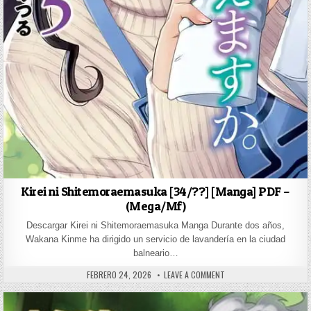
Kirei ni Shitemoraemasuka [34/??] [Manga] PDF –
(Mega/Mf)
Descargar Kirei ni Shitemoraemasuka Manga Durante dos años,
Wakana Kinme ha dirigido un servicio de lavandería en la ciudad
balneario…
PUBLISHED DATE:
ON KIREI NI SHITEMORAE
FEBRERO 24, 2026
LEAVE A COMMENT