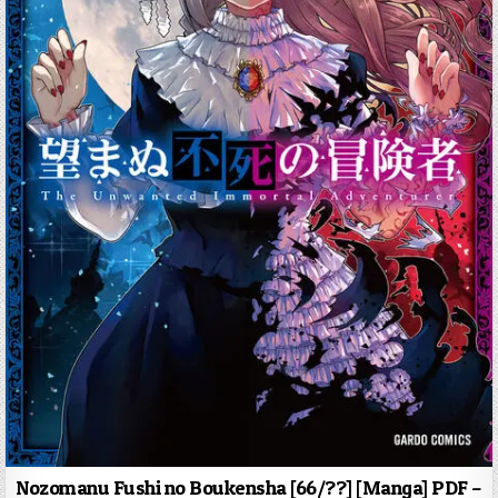
Nozomanu Fushi no Boukensha [66/??] [Manga] PDF –