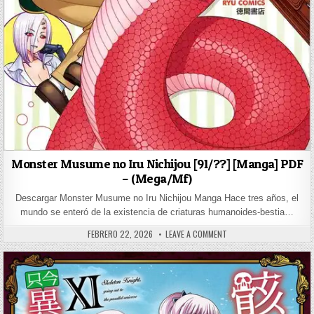
Monster Musume no Iru Nichijou [91/??] [Manga] PDF
– (Mega/Mf)
Descargar Monster Musume no Iru Nichijou Manga Hace tres años, el
mundo se enteró de la existencia de criaturas humanoides-bestia…
PUBLISHED DATE:
ON MONSTER MUSUME NO I
FEBRERO 22, 2026
LEAVE A COMMENT