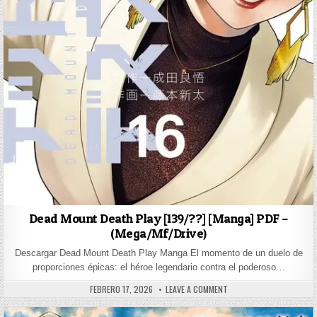
Dead Mount Death Play [139/??] [Manga] PDF –
(Mega/Mf/Drive)
Descargar Dead Mount Death Play Manga El momento de un duelo de
proporciones épicas: el héroe legendario contra el poderoso…
PUBLISHED DATE:
ON DEAD MOUNT DEATH PLA
FEBRERO 17, 2026
LEAVE A COMMENT