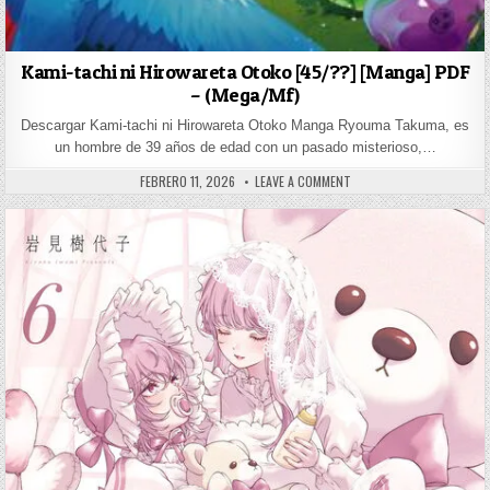
Kami-tachi ni Hirowareta Otoko [45/??] [Manga] PDF
– (Mega/Mf)
Descargar Kami-tachi ni Hirowareta Otoko Manga Ryouma Takuma, es
un hombre de 39 años de edad con un pasado misterioso,…
PUBLISHED DATE:
ON KAMI-TACHI NI HIROWA
FEBRERO 11, 2026
LEAVE A COMMENT