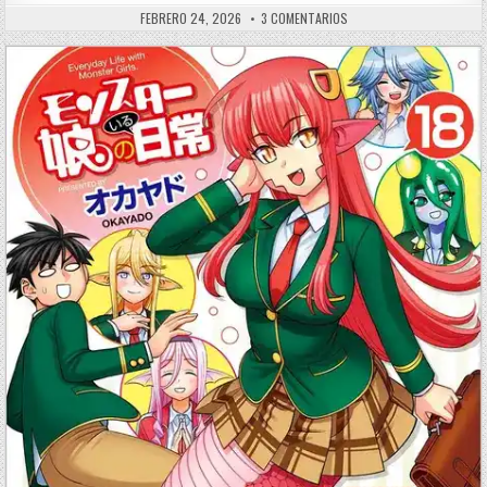
PUBLISHED DATE:
EN KINGDOM [866/??] [MA
FEBRERO 24, 2026
3 COMENTARIOS