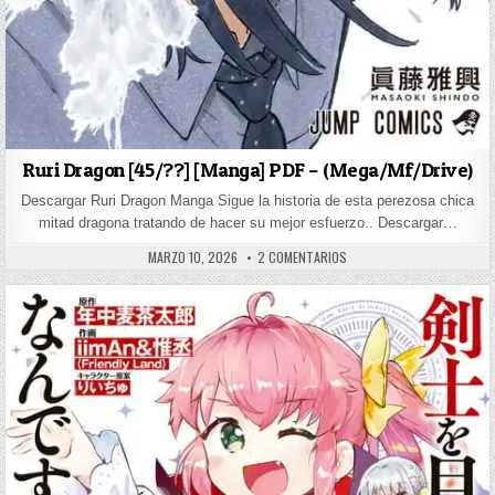
Ruri Dragon [45/??] [Manga] PDF – (Mega/Mf/Drive)
Descargar Ruri Dragon Manga Sigue la historia de esta perezosa chica
mitad dragona tratando de hacer su mejor esfuerzo.. Descargar…
PUBLISHED DATE:
EN RURI DRAGON [45/??] [
MARZO 10, 2026
2 COMENTARIOS