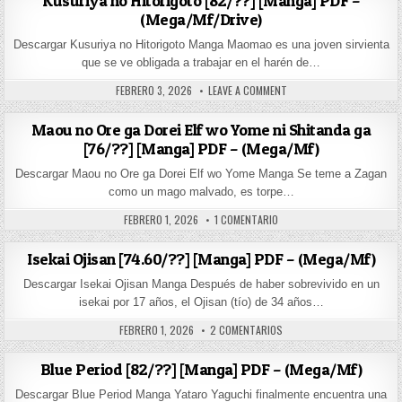
Kusuriya no Hitorigoto [82/??] [Manga] PDF –
(Mega/Mf/Drive)
Descargar Kusuriya no Hitorigoto Manga Maomao es una joven sirvienta
que se ve obligada a trabajar en el harén de…
PUBLISHED DATE:
ON KUSURIYA NO HITORIGO
FEBRERO 3, 2026
LEAVE A COMMENT
Maou no Ore ga Dorei Elf wo Yome ni Shitanda ga
[76/??] [Manga] PDF – (Mega/Mf)
Descargar Maou no Ore ga Dorei Elf wo Yome Manga Se teme a Zagan
como un mago malvado, es torpe…
PUBLISHED DATE:
EN MAOU NO ORE GA DOREI E
FEBRERO 1, 2026
1 COMENTARIO
Isekai Ojisan [74.60/??] [Manga] PDF – (Mega/Mf)
Descargar Isekai Ojisan Manga Después de haber sobrevivido en un
isekai por 17 años, el Ojisan (tío) de 34 años…
PUBLISHED DATE:
EN ISEKAI OJISAN [74.60/?
FEBRERO 1, 2026
2 COMENTARIOS
Blue Period [82/??] [Manga] PDF – (Mega/Mf)
Descargar Blue Period Manga Yataro Yaguchi finalmente encuentra una