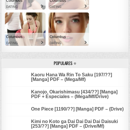
Columbus
Columbus
DATING
DATING
Columbus
Columbus
DATING
DATING
POPULARES ⭐
Kaoru Hana Wa Rin To Saku [197/??]
[Manga] PDF – (Mega/Mf)
Kanojo, Okarishimasu [434/??] [Manga]
PDF + Especiales – (Mega/Mf/Drive)
One Piece [1190/??] [Manga] PDF – (Drive)
Kimi no Koto ga Dai Dai Dai Dai Daisuki
[253/??] [Manga] PDF – (Drive/Mf)