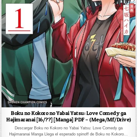
Boku no Kokoro no Yabai Yatsu: Love Comedy ga
Hajimaranai [16/??] [Manga] PDF – (Mega/Mf/Drive)
Descargar Boku no Kokoro no Yabai Yatsu: Love Comedy ga
Hajimaranai Manga Llega el esperado spinoff de Boku no Kokoro…