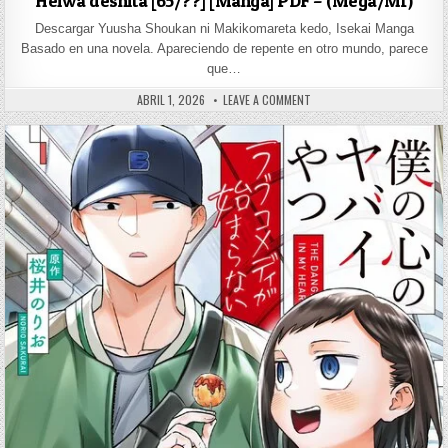
Heiwa deshita [65/??] [Manga] PDF – (Mega/Mf)
Descargar Yuusha Shoukan ni Makikomareta kedo, Isekai Manga
Basado en una novela. Apareciendo de repente en otro mundo, parece
que…
PUBLISHED DATE:
ON YUUSHA SHOUKAN NI MAK
ABRIL 1, 2026
LEAVE A COMMENT