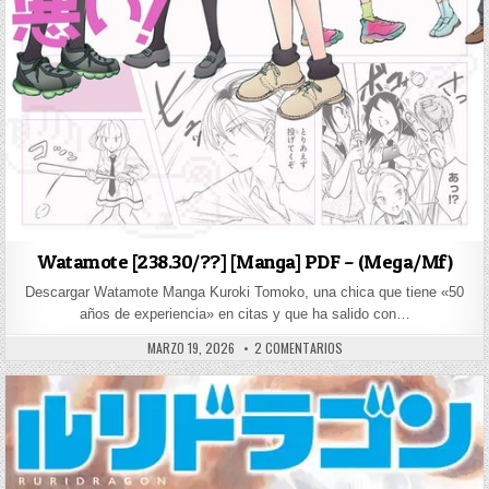
Watamote [238.30/??] [Manga] PDF – (Mega/Mf)
Descargar Watamote Manga Kuroki Tomoko, una chica que tiene «50
años de experiencia» en citas y que ha salido con…
PUBLISHED DATE:
EN WATAMOTE [238.30/??] 
MARZO 19, 2026
2 COMENTARIOS