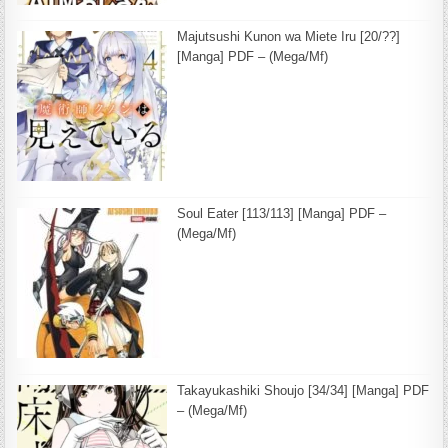
Majutsushi Kunon wa Miete Iru [20/??]
[Manga] PDF – (Mega/Mf)
Soul Eater [113/113] [Manga] PDF –
(Mega/Mf)
Takayukashiki Shoujo [34/34] [Manga] PDF
– (Mega/Mf)