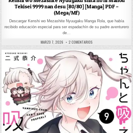
Kenshi wo Mezashite Nyuugaku shita no ni Mahou
Tekisei 9999 nan desu [80/80] [Manga] PDF –
(Mega/Mf)
Descargar Kenshi wo Mezashite Nyuugaku Manga Rola, que había
recibido educación especial para ser espadachín de su padre aventurero
de…
PUBLISHED DATE:
EN KENSHI WO MEZASHITE N
MARZO 7, 2026
2 COMENTARIOS