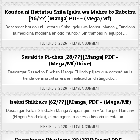
Koudou ni Hattatsu Shita Igaku wa Mahou to Kubetsu
[46/??] [Manga] PDF – (Mega/Mf)
Descargar Koudou ni Hattatsu Shita Igaku wa Mahou Manga ¿Funciona
la medicina moderna en otro mundo? Sin trampas ni equipos…
PUBLISHED DATE:
ON KOUDOU NI HATTATSU 
FEBRERO 8, 2026
LEAVE A COMMENT
Sasaki to Pi-chan [28/??] [Manga] PDF –
(Mega/Mf/Drive)
Descargar Sasaki to Pi-chan Manga El lindo pájaro que compró en la
tienda de mascotas era en realidad un distinguido…
PUBLISHED DATE:
ON SASAKI TO PI-CHAN [2
FEBRERO 7, 2026
LEAVE A COMMENT
Isekai Shikkaku [62/??] [Manga] PDF – (Mega/Mf)
Descargar Isekai Shikkaku Manga Al igual que en «No Longer Human»
(Ningen Shikkaku), el protagonista de esta historia intenta un…
PUBLISHED DATE:
ON ISEKAI SHIKKAKU [62/?
FEBRERO 7, 2026
LEAVE A COMMENT