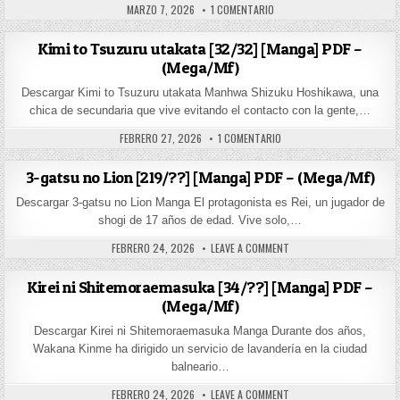
PUBLISHED DATE:
EN CHANTO SUENAI KYUUKETS
MARZO 7, 2026
1 COMENTARIO
Kimi to Tsuzuru utakata [32/32] [Manga] PDF –
(Mega/Mf)
Descargar Kimi to Tsuzuru utakata Manhwa Shizuku Hoshikawa, una
chica de secundaria que vive evitando el contacto con la gente,…
PUBLISHED DATE:
EN KIMI TO TSUZURU UTAKA
FEBRERO 27, 2026
1 COMENTARIO
3-gatsu no Lion [219/??] [Manga] PDF – (Mega/Mf)
Descargar 3-gatsu no Lion Manga El protagonista es Rei, un jugador de
shogi de 17 años de edad. Vive solo,…
PUBLISHED DATE:
ON 3-GATSU NO LION [219
FEBRERO 24, 2026
LEAVE A COMMENT
Kirei ni Shitemoraemasuka [34/??] [Manga] PDF –
(Mega/Mf)
Descargar Kirei ni Shitemoraemasuka Manga Durante dos años,
Wakana Kinme ha dirigido un servicio de lavandería en la ciudad
balneario…
PUBLISHED DATE:
ON KIREI NI SHITEMORAE
FEBRERO 24, 2026
LEAVE A COMMENT