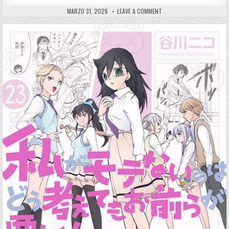
PUBLISHED DATE:
ON BOKU NO KOKORO NO YAB
MARZO 31, 2026
LEAVE A COMMENT