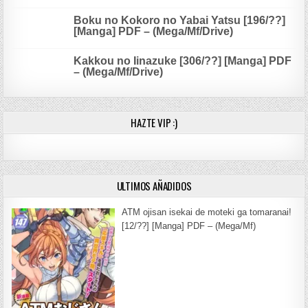
Boku no Kokoro no Yabai Yatsu [196/??]
[Manga] PDF – (Mega/Mf/Drive)
Kakkou no Iinazuke [306/??] [Manga] PDF
– (Mega/Mf/Drive)
HAZTE VIP :)
ULTIMOS AÑADIDOS
ATM ojisan isekai de moteki ga tomaranai!
[12/??] [Manga] PDF – (Mega/Mf)