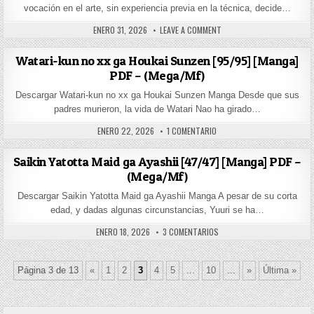
vocación en el arte, sin experiencia previa en la técnica, decide…
PUBLISHED DATE:
ON BLUE PERIOD [82/??] [
ENERO 31, 2026
LEAVE A COMMENT
Watari-kun no xx ga Houkai Sunzen [95/95] [Manga]
PDF – (Mega/Mf)
Descargar Watari-kun no xx ga Houkai Sunzen Manga Desde que sus
padres murieron, la vida de Watari Nao ha girado…
PUBLISHED DATE:
EN WATARI-KUN NO XX GA HO
ENERO 22, 2026
1 COMENTARIO
Saikin Yatotta Maid ga Ayashii [47/47] [Manga] PDF –
(Mega/Mf)
Descargar Saikin Yatotta Maid ga Ayashii Manga A pesar de su corta
edad, y dadas algunas circunstancias, Yuuri se ha…
PUBLISHED DATE:
EN SAIKIN YATOTTA MAID GA
ENERO 18, 2026
3 COMENTARIOS
Página 3 de 13
«
1
2
3
4
5
...
10
...
»
Última »