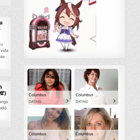
ESCARGAR THE VOYNICH HOTEL [68/68] [MANGA] PDF – (MEGA/MF)
 PDF – (MEGA/MF)
ku
–
ku
 vida
nte
A/MF)
 TONARI NO FURI-SAN GA TONIKAKU KOWAI [42/42] [MANGA] PDF – (MEGA/MF)
n
Mf)
Columbus
Columbus
anga
DATING
DATING
rdió
 (MEGA/MF)
MEGAMI-RYOU NO RYOUBO-KUN [55/55] [MANGA] PDF – (MEGA/MF)
Columbus
Columbus