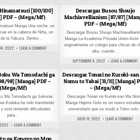
Hinamatsuri [100/100]
Descargar Busou Shoujo
] PDF – (Mega/Mf)
Machiavellianism [87/87] [Man
PDF – (Mega/Mf)
amatsuri Manga Una noche, un
 cae en la cabeza de Nitta, un
Descargar Busou Shoujo Machiavelliani
 de la Yakuza. Dentro…
Manga La Academia Privada Unión Aichi 
originalmente un colegio para chicas de c
ATE:
ON DESCARGAR HINAMATSURI [100/100] [MANGA] PDF – (ME
14, 2022
LEAVE A COMMENT
alta, cuando…
ME A SUCCUBUS WHO FAILED [33/??] [MANGA] PDF – (MEGA/MF)
PUBLISHED DATE:
O
SEPTIEMBRE 8, 2022
LEAVE A COMMENT
Boku Wa Tomodachi ga
Descargar Tonari no Kuroki-sa
98/98] [Manga] PDF –
Nomu to Yabai [31/31] [Manga] 
(Mega/Mf)
– (Mega/Mf)
ku Wa Tomodachi ga Sukunai
Descargar Tonari no Kuroki-san Wa No
a Kodaka ha sido transferido
Manga Hajime Goto es un nuevo estudia
 y esta teniendo dificultades
universitario que se mudó a Tokio sol
para…
/154] [MANGA] PDF – (MEGA/MF)
PUBLISHED DATE:
ON D
JULIO 19, 2022
LEAVE A COMMENT
D DATE:
ON DESCARGAR BOKU WA TOMODACHI GA SUKUNAI [98/98] [MANG
, 2022
LEAVE A COMMENT
to ga Konoyo no Mon