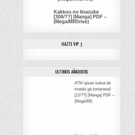
Kakkou no Iinazuke
[306/??] [Manga] PDF –
(Mega/Mf/Drive)
 – (MEGA/MF)
HAZTE VIP :)
ULTIMOS AÑADIDOS
ATM ojisan isekai de
moteki ga tomaranai!
[12/??] [Manga] PDF –
(Mega/Mf)