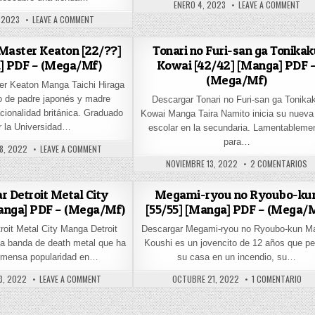
PUBLISHED DATE:
ON D
ENERO 4, 2023
LEAVE A COMMENT
O JULIET [119/119] [MANGA] PDF – (MEGA/MF)
D DATE:
ON DESCARGAR JUMYOU WO KAITOTTE MORATTA [18/18] [MANGA]
, 2023
LEAVE A COMMENT
Master Keaton [22/??]
Tonari no Furi-san ga Tonika
] PDF – (Mega/Mf)
Kowai [42/42] [Manga] PDF 
(Mega/Mf)
er Keaton Manga Taichi Hiraga
 de padre japonés y madre
Descargar Tonari no Furi-san ga Tonika
acionalidad británica. Graduado
Kowai Manga Taira Namito inicia su nueva
r la Universidad…
escolar en la secundaria. Lamentableme
para…
DATE:
ON DESCARGAR MASTER KEATON [22/??] [MANGA] PDF – (MEG
I KUROKIYA-SAN [38/38] [MANGA] PDF – (MEGA/MF)
18, 2022
LEAVE A COMMENT
PUBLISHED DATE:
EN
NOVIEMBRE 13, 2022
2 COMENTARIOS
r Detroit Metal City
Megami-ryou no Ryoubo-ku
Manga] PDF – (Mega/Mf)
[55/55] [Manga] PDF – (Mega/
roit Metal City Manga Detroit
Descargar Megami-ryou no Ryoubo-kun M
na banda de death metal que ha
Koushi es un jovencito de 12 años que pe
nmensa popularidad en…
su casa en un incendio, su…
DATE:
ON DESCARGAR DETROIT METAL CITY [104/??] [MANGA] PDF –
PUBLISHED DATE:
EN 
3, 2022
LEAVE A COMMENT
OCTUBRE 21, 2022
1 COMENTARIO
UNSUI NA KOI [145/145] [MANGA] PDF – (MEGA/MF)