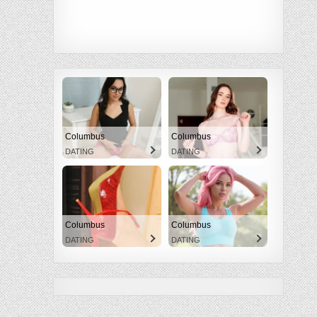
Columbus
Columbus
DATING
DATING
Columbus
Columbus
DATING
DATING