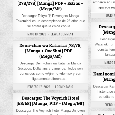
embarca en un 
[278/278] [Manga] PDF + Extras –
aparece re
(Mega/Mf)
PUBLIS
JULIO 
Descargar Tokyo 卍 Revengers Manga
Takemichi es un desempleado de 26 años que
Descarg
se entera que la chica con la…
[Mang
PUBLISHED DATE:
ON DESCARGAR TOKYO 卍 REVENGE
MAYO 10, 2023
LEAVE A COMMENT
Descarga
Watanuki, un 
Demi-chan wa Kataritai [78/78]
constantem
[Manga + OneShot] PDF –
fantas
(Mega/Mf)
PUBLISH
MARZO 1
Descargar Demi-chan wa Kataritai Manga
Súcubos, Dullahans y vampiros. Todos son
Kami nomi 
conocidos como «Ajin», o «demis» y son
[Mang
ligeramente diferentes…
PUBLISHED DATE:
EN DEMI-CHAN WA KATARITAI [78
FEBRERO 17, 2023
1 COMENTARIO
Descargar Kam
historia se
estudiante
Descargar The Voynich Hotel
[68/68] [Manga] PDF – (Mega/Mf)
PUBLISH
ENERO 1
Descargar The Voynich Hotel Manga Un joven