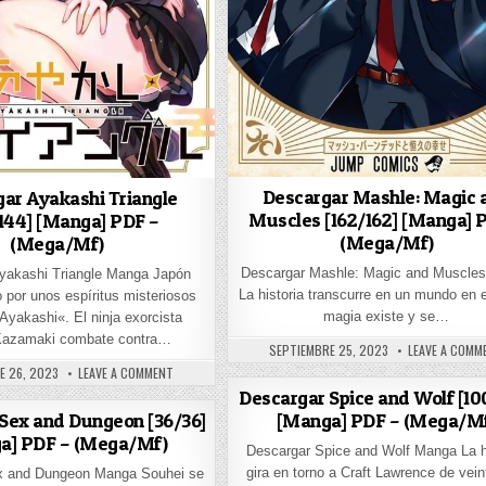
T [41/41] [MANGA] PDF – (MEGA/MF/)
Descargar Mashle: Magic 
ar Ayakashi Triangle
Muscles [162/162] [Manga] 
144] [Manga] PDF –
/127] [MANGA] PDF – (DRIVE)
(Mega/Mf)
(Mega/Mf)
Descargar Mashle: Magic and Muscle
yakashi Triangle Manga Japón
La historia transcurre en un mundo en e
 por unos espíritus misteriosos
magia existe y se…
Ayakashi«. El ninja exorcista
Kazamaki combate contra…
PUBLISHED DATE:
SEPTIEMBRE 25, 2023
LEAVE A COMM
 DATE:
ON DESCARGAR AYAKASHI TRIANGLE [144/144] [MANGA] PD
E 26, 2023
LEAVE A COMMENT
Descargar Spice and Wolf [10
[Manga] PDF – (Mega/M
Sex and Dungeon [36/36]
UKIHIME [74/74] [MANGA] PDF – (MEGA/MF)
a] PDF – (Mega/Mf)
Descargar Spice and Wolf Manga La h
gira en torno a Craft Lawrence de vein
x and Dungeon Manga Souhei se