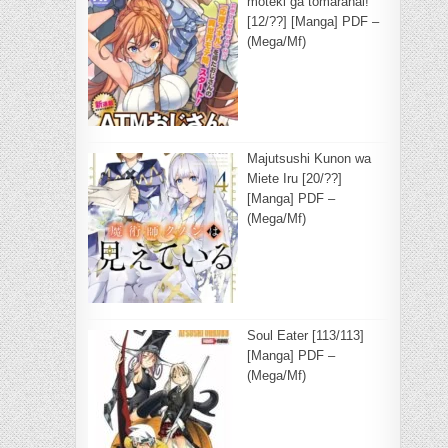
moteki ga tomaranai!
[12/??] [Manga] PDF –
(Mega/Mf)
Majutsushi Kunon wa
Miete Iru [20/??]
[Manga] PDF –
(Mega/Mf)
Soul Eater [113/113]
[Manga] PDF –
(Mega/Mf)