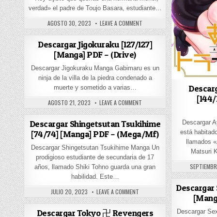
verdad» el padre de Toujo Basara, estudiante…
PUBLISHED DATE:
ON SHINMAI MAOU NO TESTAMEN
AGOSTO 30, 2023
LEAVE A COMMENT
Descargar Jigokuraku [127/127]
[Manga] PDF – (Drive)
Descargar Jigokuraku Manga Gabimaru es un
ninja de la villa de la piedra condenado a
Descarg
muerte y sometido a varias…
[144/
PUBLISHED DATE:
ON DESCARGAR JIGOKURAKU [127
AGOSTO 21, 2023
LEAVE A COMMENT
Descargar Shingetsutan Tsukihime
Descargar A
está habitado
[74/74] [Manga] PDF – (Mega/Mf)
llamados «
Descargar Shingetsutan Tsukihime Manga Un
Matsuri 
prodigioso estudiante de secundaria de 17
PUBLISHED
SEPTIEMBR
años, llamado Shiki Tohno guarda una gran
habilidad. Este…
Descargar 
PUBLISHED DATE:
ON DESCARGAR SHINGETSUTAN TS
JULIO 20, 2023
LEAVE A COMMENT
[Mang
Descargar Tokyo 卍 Revengers
Descargar Se