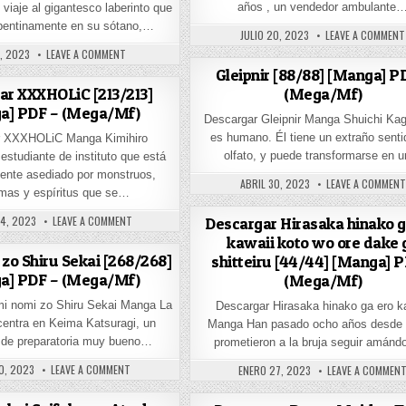
años , un vendedor ambulante
viaje al gigantesco laberinto que
pentinamente en su sótano,…
PUBLISHED DATE:
JULIO 20, 2023
LEAVE A COMMENT
HED DATE:
ON DESCARGAR SEX AND DUNGEON [36/36] [MANGA] PDF – (ME
7, 2023
LEAVE A COMMENT
Gleipnir [88/88] [Manga] P
(Mega/Mf)
ar XXXHOLiC [213/213]
a] PDF – (Mega/Mf)
RS [278/278] [MANGA] PDF + EXTRAS – (MEGA/MF)
Descargar Gleipnir Manga Shuichi Ka
es humano. Él tiene un extraño senti
r XXXHOLiC Manga Kimihiro
olfato, y puede transformarse en 
estudiante de instituto que está
ente asediado por monstruos,
PUBLISHED DATE:
ABRIL 30, 2023
LEAVE A COMMENT
mas y espíritus que se…
ED DATE:
ON DESCARGAR XXXHOLIC [213/213] [MANGA] PDF – (MEGA/MF
4, 2023
LEAVE A COMMENT
Descargar Hirasaka hinako g
kawaii koto wo ore dake 
zo Shiru Sekai [268/268]
shitteiru [44/44] [Manga] P
a] PDF – (Mega/Mf)
(Mega/Mf)
/78] [MANGA + ONESHOT] PDF – (MEGA/MF)
i nomi zo Shiru Sekai Manga La
Descargar Hirasaka hinako ga ero k
 centra en Keima Katsuragi, un
Manga Han pasado ocho años desde 
 de preparatoria muy bueno…
prometieron a la bruja seguir amán
ED DATE:
ON KAMI NOMI ZO SHIRU SEKAI [268/268] [MANGA] PDF – (ME
PUBLISHED DATE:
0, 2023
LEAVE A COMMENT
ENERO 27, 2023
LEAVE A COMMEN