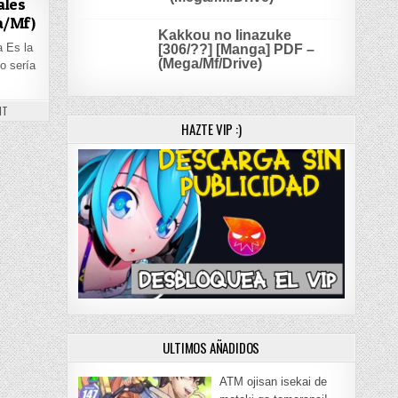
ales
a/Mf)
Kakkou no Iinazuke
 Es la
[306/??] [Manga] PDF –
(Mega/Mf/Drive)
o sería
– (MEGA/MF)
ON DESCARGAR ROZEN MAIDEN TALES [66/66] [MANGA] PDF – (MEGA/MF)
NT
HAZTE VIP :)
ULTIMOS AÑADIDOS
ATM ojisan isekai de