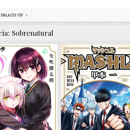
ENLACES VIP
ría:
Sobrenatural
SHATACHI GA SEKAI [40/40] [MANGA] PDF – (MEGA/MF)