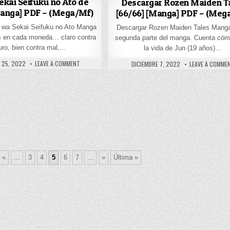
ekai Seifuku no Ato de
Descargar Rozen Maiden T
Manga] PDF – (Mega/Mf)
[66/66] [Manga] PDF – (Meg
L [68/68] [MANGA] PDF – (MEGA/MF)
 wa Sekai Seifuku no Ato Manga
Descargar Rozen Maiden Tales Manga
s en cada moneda… claro contra
segunda parte del manga. Cuenta cóm
uro, bien contra mal,…
la vida de Jun (19 años)…
 DATE:
ON KOI WA SEKAI SEIFUKU NO ATO DE [37/37] [MANGA] PDF 
PUBLISHED DATE:
 25, 2022
LEAVE A COMMENT
DICIEMBRE 7, 2022
LEAVE A COMME
 OF HARUHI SUZUMIYA [104/104] [MANGA] PDF – (MEGA/MF)
«
...
3
4
5
6
7
...
»
Última »