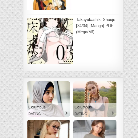
Takayukashiki Shoujo
[34/34] [Manga] PDF –
(Mega/Mf)
Columbus
Columbus
DATING
DATING