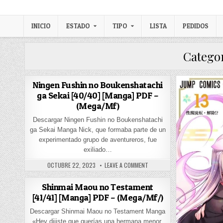
Skip to content
LexMangas
Descargar mangas en pdf por mega y mediafire
INICIO
ESTADO
TIPO
LISTA
PEDIDOS
Catego
Ningen Fushin no Boukenshatachi
ga Sekai [40/40] [Manga] PDF –
(Mega/Mf)
Descargar Ningen Fushin no Boukenshatachi
ga Sekai Manga Nick, que formaba parte de un
experimentado grupo de aventureros, fue
exiliado…
PUBLISHED DATE:
ON NINGEN FUSHIN NO BOUKEN
OCTUBRE 22, 2023
LEAVE A COMMENT
Shinmai Maou no Testament
[41/41] [Manga] PDF – (Mega/Mf/)
Descargar Shinmai Maou no Testament Manga
«Hey dijiste que querías una hermana menor,