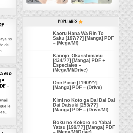
DATING
DATING
…
ON DESCARGAR SPICE AND WOLF [100/100] [MANGA] PDF – (MEGA/MF)
GA/MF)
POPULARES
DF –
Kaoru Hana Wa Rin To
Saku [197/??] [Manga] PDF
gaya no
– (Mega/Mf)
do del
un…
Kanojo, Okarishimasu
ON GLEIPNIR [88/88] [MANGA] PDF – (MEGA/MF)
[434/??] [Manga] PDF +
Especiales –
(Mega/Mf/Drive)
)
a ero
ga
One Piece [1190/??]
DF –
[Manga] PDF – (Drive)
Kimi no Koto ga Dai Dai Dai
awaii
Dai Daisuki [253/??]
que le
[Manga] PDF – (Drive/Mf)
dose…
GA/MF)
ON DESCARGAR HIRASAKA HINAKO GA ERO KAWAII KOTO WO ORE DAKE GA SHITTEIRU [44/44
T
Boku no Kokoro no Yabai
Yatsu [196/??] [Manga] PDF
– (Mega/Mf/Drive)