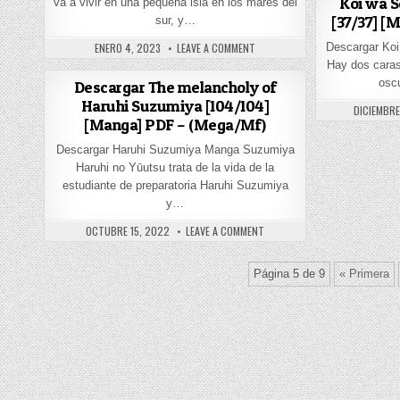
Koi wa S
va a vivir en una pequeña isla en los mares del
[37/37] [
sur, y…
PUBLISHED DATE:
ON DESCARGAR THE VOYNICH HOTE
ENERO 4, 2023
LEAVE A COMMENT
Descargar Koi
Hay dos cara
osc
Descargar The melancholy of
Haruhi Suzumiya [104/104]
PUBLISHED
DICIEMBRE
[Manga] PDF – (Mega/Mf)
Descargar Haruhi Suzumiya Manga Suzumiya
Haruhi no Yūutsu trata de la vida de la
estudiante de preparatoria Haruhi Suzumiya
y…
PUBLISHED DATE:
ON DESCARGAR THE MELANCHOLY
OCTUBRE 15, 2022
LEAVE A COMMENT
Página 5 de 9
« Primera