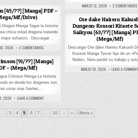
PUBLISHED DATE:
MARZO 12, 2026
2 COMENTARIOS
n [45/??] [Manga] PDF –
Mega/Mf/Drive)
Ore dake Haireru Kakus
A] PDF – (MEGA/MF)
Dungeon: Kossori Kitaete S
i Dragon Manga Sigue la historia
Saikyou [63/??] [Manga] P
osa chica mitad dragona tratando
(Mega/Mf)
 mejor esfuerzo.. Descargar…
HED DATE:
EN RURI DRAGON [45/??] [MANGA] PDF – (MEGA/MF/DRIVE)
10, 2026
2 COMENTARIOS
Descargar Ore dake Haireru Kakushi D
Kossori Manga Tercer hijo de un «P
Noble», Noru perdió su trabajo y es
imson [91/??] [Manga]
DF – (Mega/Mf)
PUBLISHED DATE:
MARZO 10, 2026
LEAVE A COMMEN
gna Crimson Manga La historia
MO OBOETEINAI NO KA? [56/??] [MANGA] PDF – (MEGA/MF)
undo en donde los dragones son
eres vivos mas fuertes,…
HED DATE:
ON RAGNA CRIMSON [91/??] [MANGA] PDF – (MEGA/MF)
8, 2026
LEAVE A COMMENT
...
3
4
5
6
7
...
10
...
»
Última »