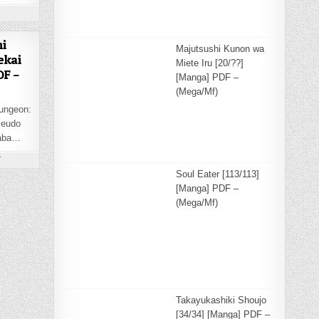
EN CHIYU MAHOU NO MACHIGATTA TSUKAIKATA: SENJOU WO KAKERU KAIFUKU YOUIN [84/??] 
hi
Majutsushi Kunon wa
ekai
Miete Iru [20/??]
DF –
[Manga] PDF –
(Mega/Mf)
ungeon:
seudo
taba…
ON ORE DAKE HAIRERU KAKUSHI DUNGEON: KOSSORI KITAETE SEKAI SAIKYOU [63/??] [MANGA
T
Soul Eater [113/113]
[Manga] PDF –
(Mega/Mf)
Takayukashiki Shoujo
[34/34] [Manga] PDF –