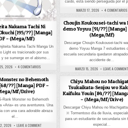
caído, está siendo perseguida por el
PUBLISHED DATE:
MARZO 17, 2026
4 COMENTARIOS
Choujin Koukousei-tachi wa 
teita Nakama Tachi Ni
demo Yoyuu [91/??] [Manga]
kuchi [195/??] [Manga]
(Mega/Mf)
DF – (Mega/Mf)
Descargar Choujin Koukousei-tachi wa
njiteita Nakama Tachi Manga Un
 PDF – (MEGA/MF)
demo Yoyuu Manga 7 estudiantes d
o Light es traicionado por sus
escuela secundaria quedaron atrapado
 y se sumerge en el abismo…
accidente de…
HED DATE:
EN SHINJITEITA NAKAMA TACHI NI DUNGEON OKUCHI [195/??] 
25, 2026
4 COMENTARIOS
PUBLISHED DATE:
MARZO 15, 2026
LEAVE A COMMEN
Monster no Behemoth
Chiyu Mahou no Machiga
[68/??] [Manga] PDF –
Tsukaikata: Senjou wo Ka
Mega/Mf/Drive)
Kaifuku Youin [84/??] [Mang
– (Mega/Mf/Drive)
S-Rank Monster no Behemoth
VENGEFUL HERO [106/??] [MANGA] PDF – (MEGA/MF/DRIVE)
 «Aria» es una aventurera. Una
Descargar Chiyu Mahou no Machigatt
ia con una cara adorable abraza
※ Tormentoso día de lluvia, especia
el…
para un estudiante de secundaria sin 
especial…
ED DATE:
ON S-RANK MONSTER NO BEHEMOTH DAKEDO [68/??] [MANGA] 
2, 2026
LEAVE A COMMENT