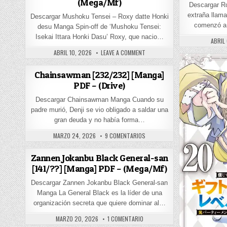
(Mega/Mf)
Descargar R
extraña llama
Descargar Mushoku Tensei – Roxy datte Honki
comenzó a
desu Manga Spin-off de ‘Mushoku Tensei:
Isekai Ittara Honki Dasu’ Roxy, que nacio…
PUBLI
ABRIL
PUBLISHED DATE:
ON MUSHOKU TENSEI – ROXY DAT
ABRIL 10, 2026
LEAVE A COMMENT
Chainsawman [232/232] [Manga]
PDF – (Drive)
Descargar Chainsawman Manga Cuando su
padre murió, Denji se vio obligado a saldar una
gran deuda y no había forma…
PUBLISHED DATE:
EN CHAINSAWMAN [232/232] [MA
MARZO 24, 2026
9 COMENTARIOS
Zannen Jokanbu Black General-san
[141/??] [Manga] PDF – (Mega/Mf)
Descargar Zannen Jokanbu Black General-san
Manga La General Black es la líder de una
organización secreta que quiere dominar al…
PUBLISHED DATE:
EN ZANNEN JOKANBU BLACK GENERA
MARZO 20, 2026
1 COMENTARIO