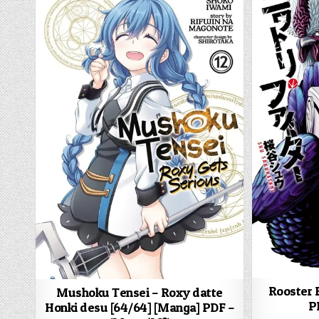
Rooster 
Mushoku Tensei – Roxy datte
P
Honki desu [64/64] [Manga] PDF –