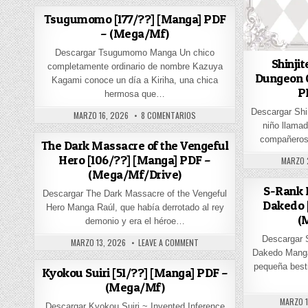
Tsugumomo [177/??] [Manga] PDF
– (Mega/Mf)
Descargar Tsugumomo Manga Un chico
Shinji
completamente ordinario de nombre Kazuya
Dungeon O
Kagami conoce un día a Kiriha, una chica
P
hermosa que…
Descargar Shi
PUBLISHED DATE:
EN TSUGUMOMO [177/??] [MANGA]
MARZO 16, 2026
8 COMENTARIOS
niño llamad
compañeros
The Dark Massacre of the Vengeful
Hero [106/??] [Manga] PDF –
PUBLIS
MARZO 
(Mega/Mf/Drive)
S-Rank 
Descargar The Dark Massacre of the Vengeful
Dakedo 
Hero Manga Raúl, que había derrotado al rey
(
demonio y era el héroe…
Descargar 
PUBLISHED DATE:
ON THE DARK MASSACRE OF THE 
MARZO 13, 2026
LEAVE A COMMENT
Dakedo Manga
pequeña best
Kyokou Suiri [51/??] [Manga] PDF –
(Mega/Mf)
PUBLISH
MARZO 1
Descargar Kyokou Suiri ~ Invented Inference