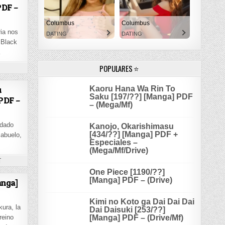
PDF –
Columbus
Columbus
ia nos
DATING
DATING
 Black
…
POPULARES ⭐
 SOUL EATER [113/113] [MANGA] PDF – (MEGA/MF)
Kaoru Hana Wa Rin To
u
Saku [197/??] [Manga] PDF
PDF –
– (Mega/Mf)
adado
Kanojo, Okarishimasu
[434/??] [Manga] PDF +
 abuelo,
Especiales –
(Mega/Mf/Drive)
ON SAIKYOU NO SHIEN-SHOKU WAJUTSUSHI [62/??] [MANGA] PDF – (MEGA/MF/DRIVE)
T
One Piece [1190/??]
[Manga] PDF – (Drive)
anga]
Kimi no Koto ga Dai Dai Dai
ura, la
Dai Daisuki [253/??]
[Manga] PDF – (Drive/Mf)
reino