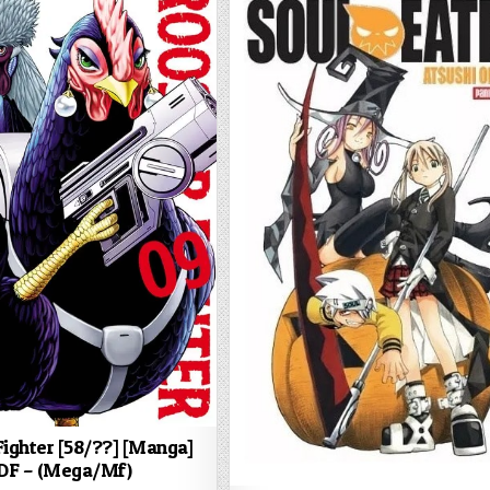
Fighter [58/??] [Manga]
DF – (Mega/Mf)