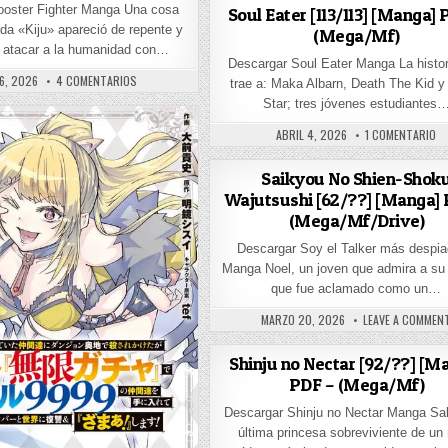
ooster Fighter Manga Una cosa
Soul Eater [113/113] [Manga] 
da «Kiju» apareció de repente y
(Mega/Mf)
 atacar a la humanidad con…
Descargar Soul Eater Manga La histor
SHED DATE:
EN ROOSTER FIGHTER [58/??] [MANGA] PDF – (MEGA/MF)
 6, 2026
4 COMENTARIOS
trae a: Maka Albarn, Death The Kid y
TE HONKI DESU [64/64] [MANGA] PDF – (MEGA/MF)
Star; tres jóvenes estudiantes
PUBLISHED DATE:
EN
ABRIL 4, 2026
1 COMENTARIO
Saikyou No Shien-Shok
Wajutsushi [62/??] [Manga] 
(Mega/Mf/Drive)
Descargar Soy el Talker más despi
NGA] PDF – (DRIVE)
Manga Noel, un joven que admira a su
que fue aclamado como un…
PUBLISHED DATE:
MARZO 20, 2026
LEAVE A COMMEN
Shinju no Nectar [92/??] [M
PDF – (Mega/Mf)
Descargar Shinju no Nectar Manga Sak
L-SAN [141/??] [MANGA] PDF – (MEGA/MF)
última princesa sobreviviente de un 