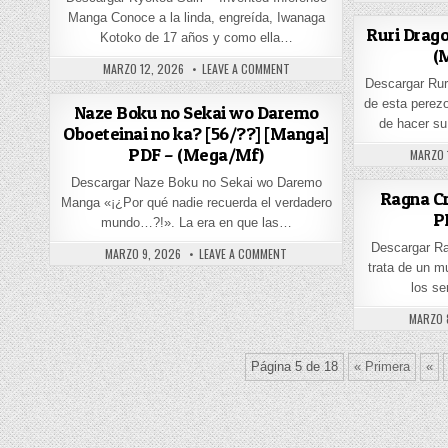
Manga Conoce a la linda, engreída, Iwanaga
Ruri Drago
Kotoko de 17 años y como ella…
(
PUBLISHED DATE:
ON KYOKOU SUIRI [51/??] [MANG
MARZO 12, 2026
LEAVE A COMMENT
Descargar Rur
de esta perez
Naze Boku no Sekai wo Daremo
de hacer su
Oboeteinai no ka? [56/??] [Manga]
PDF – (Mega/Mf)
PUBLIS
MARZO 
Descargar Naze Boku no Sekai wo Daremo
Ragna Cr
Manga «¡¿Por qué nadie recuerda el verdadero
P
mundo…?!». La era en que las…
Descargar Ra
PUBLISHED DATE:
ON NAZE BOKU NO SEKAI WO DARE
MARZO 9, 2026
LEAVE A COMMENT
trata de un m
los s
PUBLIS
MARZO 
Página 5 de 18
« Primera
«