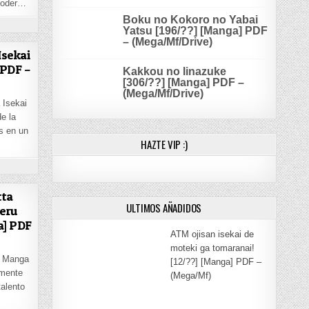
 poder…
Boku no Kokoro no Yabai
EN SHINJU NO NECTAR [92/??] [MANGA] PDF – (MEGA/MF)
Yatsu [196/??] [Manga] PDF
– (Mega/Mf/Drive)
Isekai
 PDF –
Kakkou no Iinazuke
[306/??] [Manga] PDF –
(Mega/Mf/Drive)
 Isekai
e la
s en un
HAZTE VIP :)
[MANGA] PDF – (MEGA/MF)
ON CHOUJIN KOUKOUSEI-TACHI WA ISEKAI DEMO YOYUU [91/??] [MANGA] PDF – (MEGA/MF)
T
tta
ULTIMOS AÑADIDOS
keru
a] PDF
ATM ojisan isekai de
moteki ga tomaranai!
a Manga
[12/??] [Manga] PDF –
lmente
(Mega/Mf)
talento
PDF – (MEGA/MF/DRIVE)